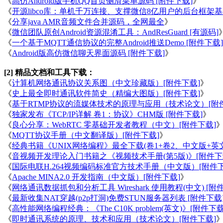
《
高仿Android版手机QQ首页侧滑菜单源码 [附件下载]
》
《
开源libco库：单机千万连接、支撑微信8亿用户的后台框架基石
《
分享java AMR音频文件合并源码，全网最全
》
《
微信团队原创Android资源混淆工具：AndResGuard [有源码]
《
一个基于MQTT通信协议的完整Android推送Demo [附件下载]
《
Android版高仿微信聊天界面源码 [附件下载]
》
[2] 精品文档和工具下载：
《
计算机网络通讯协议关系图（中文珍藏版）[附件下载]
》
《
史上最全即时通讯软件简史（精编大图版）[附件下载]
》
《
基于RTMP协议的流媒体技术的原理与应用（技术论文）[附
《
独家发布《TCP/IP详解 卷1：协议》CHM版 [附件下载]
》
《
良心分享：WebRTC 零基础开发者教程（中文）[附件下载]
《
MQTT协议手册（中文翻译版）[附件下载]
》
《
经典书籍《UNIX网络编程》最全下载(卷1+卷2、中文版+英文
《
音视频开发理论入门书籍之《视频技术手册(第5版)》[附件下
《
国际电联H.264视频编码标准官方技术手册（中文版）[附件下
《
Apache MINA2.0 开发指南（中文版）[附件下载]
》
《
网络通讯数据抓包和分析工具 Wireshark 使用教程(中文) [附
《
最新收集NAT穿越(p2p打洞)免费STUN服务器列表 [附件下载
《
高性能网络编程经典：《The C10K problem(英文)》[附件下载
《
即时通讯系统的原理、技术和应用（技术论文）[附件下载]