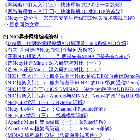
《
网络编程懒人入门(三)：快速理解TCP协议一篇就够
》
《
网络编程懒人入门(四)：快速理解TCP和UDP的差异
》
《
Netty干货分享：京东京麦的生产级TCP网关技术实践总结
》
>>
更多同类文章 ……
[2] NIO异步网络编程资料：
《
Java新一代网络编程模型AIO原理及Linux系统AIO介绍
》
《
有关“为何选择Netty”的11个疑问及解答
》
《
开源NIO框架八卦——到底是先有MINA还是先有Netty?
》
《
选Netty还是Mina：深入研究与对比（一）
》
《
选Netty还是Mina：深入研究与对比（二）
》
《
NIO框架入门(一)：服务端基于Netty4的UDP双向通信Demo
《
NIO框架入门(二)：服务端基于MINA2的UDP双向通信Dem
《
NIO框架入门(三)：iOS与MINA2、Netty4的跨平台UDP双
《
NIO框架入门(四)：Android与MINA2、Netty4的跨平台U
《
Netty 4.x学习（一）：ByteBuf详解
》
《
Netty 4.x学习（二）：Channel和Pipeline详解
》
《
Netty 4.x学习（三）：线程模型详解
》
《
Apache Mina框架高级篇（一）：IoFilter详解
》
《
Apache Mina框架高级篇（二）：IoHandler详解
》
《
MINA2 线程原理总结（含简单测试实例）
》