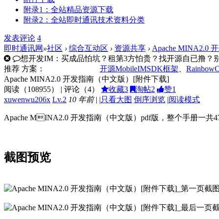
附录1：全站精品资源下载
附录2：全站即时通讯技术资料分类
发表
评论
4
即时通讯网
»
社区
›
综合互动区
›
资源共享
›
Apache MINA2
想开发IM：买成品怕坑？租第3方怕贵？找开源自已撸？别走
推荐
方案：
开源MobileIMSDK框架
、
Rainbow
Apache MINA2.0 开发指南（中文版）[附件下载]
阅读（
108955
） | 评论（
4
）
收藏
3
淘帖
2
赞
1
xuwenwu206x
Lv.2
10 年前
|
|
只看大图
倒序浏览
|
阅读模式
Apache MINA2.0 开发指南（中文版）pdf版，整个手册
截图预览