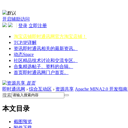
默认
开启辅助访问
登录
立即注册
淘宝店铺
即时通讯网官方淘宝店铺！
TCP/IP详解
资讯
即时通讯相关的最新资讯。
动态
Space
社区
精品技术讨论和交流专区。
合集
精选帖子、资料的合辑。
首页
即时通讯网门户首页。
首页
即时通讯网
›
综合互动区
›
资源共享
Apache MINA2.0 开
搜索
本文目录
截图预览
附件下载