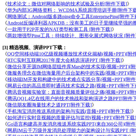
《
技术论文：微信对网络影响的技术试验及分析[附件下载]
》
《
华为内部3G网络资料： WCDMA系统原理培训手册[附件下载
《
网络测试：Android版多路ping命令工具EnterprisePing[附件下
《
Android反编译利器APKDB：没有美工的日子里继续坚强的
《
一款用于P2P开发的NAT类型检测工具 [附件下载]
》
《
两款增强型Ping工具：持续统计、图形化展式网络状况 [附件
[3] 精选视频、演讲PPT下载：
《
QQ空间移动端10亿级视频播放技术优化揭秘(视频+PPT)[附
《
RTC实时互联网2017年度大会精选演讲PPT [附件下载]
》
《
微信分享开源IM网络层组件库Mars的技术实现(视频+PPT)[
《
微服务理念在微信海量用户后台架构中的实践(视频+PPT)[附
《
移动端IM开发和构建中的技术难点实践分享(视频+PPT)[附件
《
网易云信的高品质即时通讯技术实践之路(视频+PPT)[附件下
《
腾讯音视频实验室：直面音视频质量评估之痛(视频+PPT)[附
《
腾讯QQ1.4亿在线用户的技术挑战和架构演进之路PPT[附件下
《
微信朋友圈海量技术之道PPT[附件下载]
》
《
手机淘宝消息推送系统的架构与实践(音频+PPT)[附件下载]
《
如何进行实时音视频的质量评估与监控(视频+PPT)[附件下载
《
Go语言构建高并发消息推送系统实践PPT(来自360公司)[附件
《
网易IM云千万级并发消息处理能力的架构设计与实践PPT [附