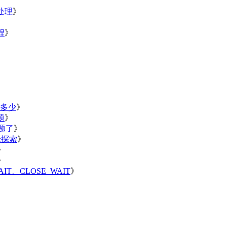
处理
》
程
》
有多少
》
题
》
题了
》
论探索
》
》
》
T、CLOSE_WAIT
》