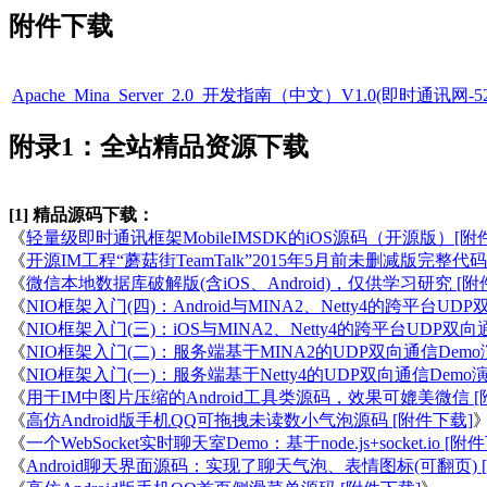
附件下载
Apache_Mina_Server_2.0_开发指南（中文）V1.0(即时通讯网-52im.
附录1：全站精品资源下载
[1] 精品源码下载：
《
轻量级即时通讯框架MobileIMSDK的iOS源码（开源版）[附
《
开源IM工程“蘑菇街TeamTalk”2015年5月前未删减版完整代码
《
微信本地数据库破解版(含iOS、Android)，仅供学习研究 [附
《
NIO框架入门(四)：Android与MINA2、Netty4的跨平台U
《
NIO框架入门(三)：iOS与MINA2、Netty4的跨平台UDP双
《
NIO框架入门(二)：服务端基于MINA2的UDP双向通信Demo
《
NIO框架入门(一)：服务端基于Netty4的UDP双向通信Demo演
《
用于IM中图片压缩的Android工具类源码，效果可媲美微信 [
《
高仿Android版手机QQ可拖拽未读数小气泡源码 [附件下载]
《
一个WebSocket实时聊天室Demo：基于node.js+socket.io [附
《
Android聊天界面源码：实现了聊天气泡、表情图标(可翻页) 