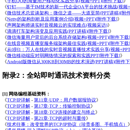
《
手机QQ的海量用户移动化实践分享(视频+PPT)[附件下载]
》
《
钉钉——基于IM技术的新一代企业OA平台的技术挑战(视频+PP
《
微信技术总监谈架构：微信之道——大道至简(PPT讲稿)[附件
《
Netty的架构剖析及应用案例介绍(视频+PPT)[附件下载]
》
《
声网架构师谈实时音视频云的实现难点(视频采访)
》
《
滴滴打车架构演变及应用实践(PPT讲稿)[附件下载]
》
《
微信海量用户背后的后台系统存储架构(视频+PPT)[附件下载
《
在线音视频直播室服务端架构最佳实践(视频+PPT)[附件下载
《
从0到1：万人在线的实时音视频直播技术实践分享(视频+PPT)
《
微信移动端应对弱网络情况的探索和实践PPT[附件下载]
》
《
Android版微信从300KB到30MB的技术演进(PPT讲稿)[附件下
附录2：全站即时通讯技术资料分类
[1] 网络编程基础资料：
《
TCP/IP详解
-
第11章·UDP：用户数据报协议
》
《
TCP/IP详解
-
第17章·TCP：传输控制协议
》
《
TCP/IP详解
-
第18章·TCP连接的建立与终止
》
《
TCP/IP详解
-
第21章·TCP的超时与重传
》
《
技术往事：改变世界的TCP/IP协议（珍贵多图、手机慎点）