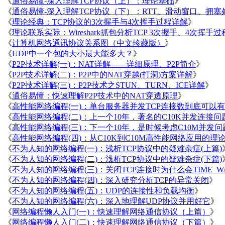
《
通俗易懂-深入理解TCP协议（上）：理论基础
》
《
通俗易懂-深入理解TCP协议（下）：RTT、滑动窗口、拥塞
《
理论经典：TCP协议的3次握手与4次挥手过程详解
》
《
理论联系实际：Wireshark抓包分析TCP 3次握手、4次挥手过
《
计算机网络通讯协议关系图（中文珍藏版）
》
《
UDP中一个包的大小最大能多大？
》
《
P2P技术详解(一)：NAT详解——详细原理、P2P简介
》
《
P2P技术详解(二)：P2P中的NAT穿越(打洞)方案详解
》
《
P2P技术详解(三)：P2P技术之STUN、TURN、ICE详解
》
《
通俗易懂：快速理解P2P技术中的NAT穿透原理
》
《
高性能网络编程(一)：单台服务器并发TCP连接数到底可以
《
高性能网络编程(二)：上一个10年，著名的C10K并发连接问
《
高性能网络编程(三)：下一个10年，是时候考虑C10M并发问
《
高性能网络编程(四)：从C10K到C10M高性能网络应用的理
《
不为人知的网络编程(一)：浅析TCP协议中的疑难杂症(上篇)
《
不为人知的网络编程(二)：浅析TCP协议中的疑难杂症(下篇)
《
不为人知的网络编程(三)：关闭TCP连接时为什么会TIME_WAI
《
不为人知的网络编程(四)：深入研究分析TCP的异常关闭
》
《
不为人知的网络编程(五)：UDP的连接性和负载均衡
》
《
不为人知的网络编程(六)：深入地理解UDP协议并用好它
》
《
网络编程懒人入门(一)：快速理解网络通信协议（上篇）
》
《
网络编程懒人入门(二)：快速理解网络通信协议（下篇）
》