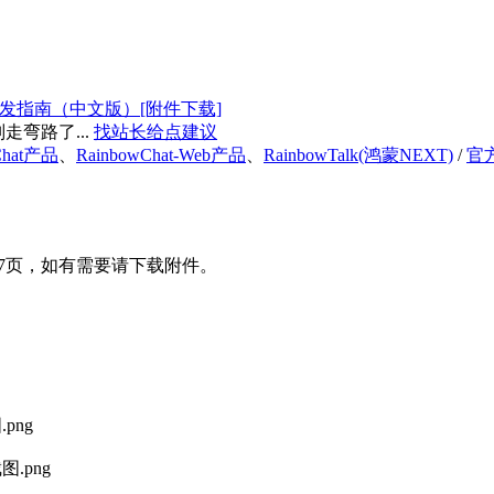
.0 开发指南（中文版）[附件下载]
弯路了...
找站长给点建议
Chat产品
、
RainbowChat-Web产品
、
RainbowTalk(鸿蒙NEXT)
/
官
一共47页，如有需要请下载附件。