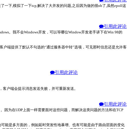
下,模拟了一下tcp,解决了大并发的问题,之后因为做的很nb了,虽然epoll这
引用此评论
。我不会Windows开发，可以等哪位Window开发老手讲下在Win 98的
方客户端提供了默认不勾选的“通过服务器中转”选项，可见那时信息还是允许客
引用此评论
失败，客户端会提示消息发送失败，并可重新发送。
引用此评论
DP）。因为在UDP上面一样需要面对这些问题，而解决这类问题的方法和在TCP
抖动可能是多方面的，例如延时突发性地暴增、也有可能是由于路由层面的变化