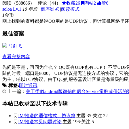
阅读（
588686
） | 评论（
44
）
收藏
26
淘帖
2
赞
6
soloa
Lv.1
10 年前
|
倒序浏览
|
阅读模式
1
金币
网上找到的资料都是说QQ用的是UDP协议，但计算机网络里
最佳答案
马剑飞
查看完整内容
先问是不是，再问为什么？ QQ既有UDP也有TCP！ 不管UD
陆的时候，端口是8000。 UDP协议是无连接方式的协议，
为主，辅以TCP协议。由于QQ的服务器设计容量是海量级的应用
标签:
即时通讯
上一篇：
关于类似android版微信的后台Service常驻或保活的
本帖已收录至以下技术专辑
IM/推送的通信格式、协议篇
|
主题 35
·
关注 22
IM/推送常见问题讨论
|
主题 196
·
关注 5