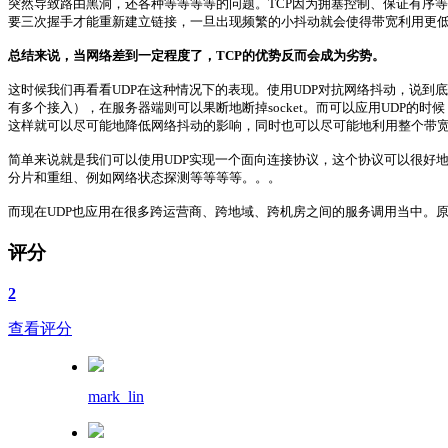
突然导致路由黑洞，还各种等等等等的问题。TCP因为拥塞控制、保证有序等原因
要三次握手才能重新建立链接，一旦出现频繁的小抖动就会使得带宽利用更
总结来说，当网络差到一定程度了，TCP的优势反而会成为劣势。
这时候我们再看看UDP在这种情况下的表现。使用UDP对抗网络抖动，说到底
有多个接入），在服务器端则可以果断地断掉socket。而可以应用UDP
这样就可以尽可能地降低网络抖动的影响，同时也可以尽可能地利用整个带宽
简单来说就是我们可以使用UDP实现一个面向连接协议，这个协议可以很好
分片和重组、例如网络状态探测等等等等。。。
而现在UDP也应用在很多跨运营商、跨地域、跨机房之间的服务调用当中。
评分
2
查看评分
mark_lin