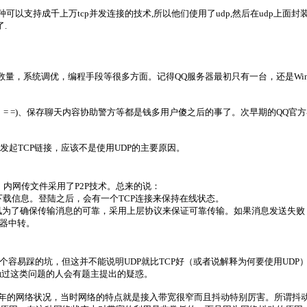
以支持成千上万tcp并发连接的技术,所以他们使用了udp,然后在udp上面封装了一
.
量，系统调优，编程手段等很多方面。记得QQ服务器最初只有一台，还是Windows
，= =)、保存聊天内容协助警方等都是钱多用户傻之后的事了。次早期的QQ官
发起TCP链接，应该不是使用UDP的主要原因。
，内网传文件采用了P2P技术。总来的说：
TP协议下载信息。登陆之后，会有一个TCP连接来保持在线状态。
发。腾讯为了确保传输消息的可靠，采用上层协议来保证可靠传输。如果消息发送
务器中转。
CP一个容易踩的坑，但这并不能说明UDP就比TCP好（或者说解释为何要使用U
触过这类问题的人会有题主提出的疑惑。
~03年的网络状况，当时网络的特点就是接入带宽很窄而且抖动特别厉害。所谓