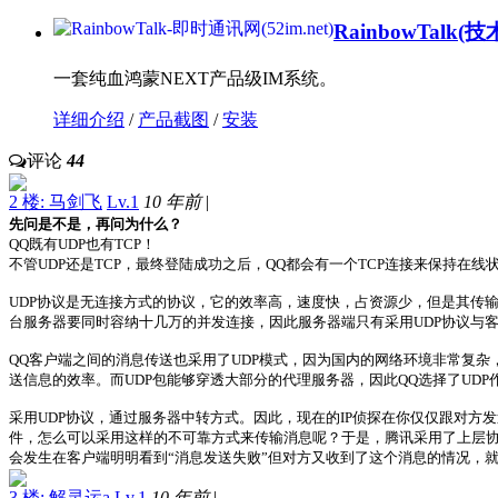
RainbowTalk
(技
一套纯血鸿蒙NEXT产品级IM系统。
详细介绍
/
产品截图
/
安装
评论
44
2 楼: 马剑飞
Lv.1
10 年前
|
先问是不是，再问为什么？
QQ既有UDP也有TCP！
不管UDP还是TCP，最终登陆成功之后，QQ都会有一个TCP连接来保持在线状
UDP协议是无连接方式的协议，它的效率高，速度快，占资源少，但是其传输
台服务器要同时容纳十几万的并发连接，因此服务器端只有采用UDP协议与
QQ客户端之间的消息传送也采用了UDP模式，因为国内的网络环境非常复
送信息的效率。而UDP包能够穿透大部分的代理服务器，因此QQ选择了UD
采用UDP协议，通过服务器中转方式。因此，现在的IP侦探在你仅仅跟对方
件，怎么可以采用这样的不可靠方式来传输消息呢？于是，腾讯采用了上层协
会发生在客户端明明看到“消息发送失败”但对方又收到了这个消息的情况，
3 楼: 解灵运a
Lv.1
10 年前
|