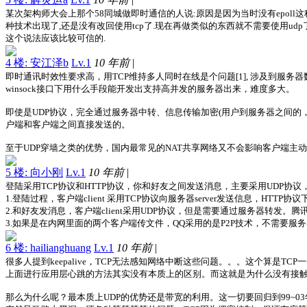
某次架构师大会上那个58同城做即时通信的人说:原因是因为当时没有epoll这种可
种技术出现了,还是没有改回使用tcp了.现在再做类似的东西就不需要使用udp了
这个说法应该比较可信的.
4 楼: 安江泽b
Lv.1
10 年前
|
即时通讯时效性要求高，用TCP维持多人同时在线是个问题[1], 涉及到服务器数
winsock接口下用什么手段能开发出支持高并发的服务器出来，难度多大。
即使是UDP协议，完全通过服务器中转、信息传输加密(用户到服务器之间的
户端和客户端之间直接发送的。
至于UDP穿墙之类的优势，国内最常见的NAT共享网络又不会影响客户端主动
5 楼: 向小刚
Lv.1
10 年前
|
登陆采用TCP协议和HTTP协议，你和好友之间发送消息，主要采用UDP协议
1.登陆过程，客户端client 采用TCP协议向服务器server发送信息，HT
2.和好友发消息，客户端client采用UDP协议，但是需要通过服务器转
3.如果是在内网里面的两个客户端传文件，QQ采用的是P2P技术，不需要服
6 楼: hailianghuang
Lv.1
10 年前
|
很多人提到keepalive，TCP无法感知网络中断这些问题。。。这个算是T
上面进行应用层心跳的方法其实没有本质上的区别。而这就是为什么没有接
那么为什么呢？最本质上UDP的优势还是带宽的利用。这一切要回归到99