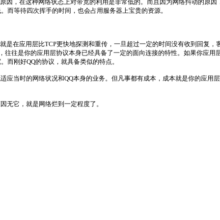
，在这种网络状态上对带宽的利用是非常低的。而且因为网络抖动的原因，应用层心跳
低。而等待四次挥手的时间，也会占用服务器上宝贵的资源。
就是在应用层比TCP更快地探测和重传，一旦超过一定的时间没有收到回复，客
的时候，往往是你的应用层协议本身已经具备了一定的面向连接的特性。如果你应
。而刚好QQ的协议，就具备类似的特点。
地适应当时的网络状况和QQ本身的业务。但凡事都有成本，成本就是你的应用
原因无它，就是网络烂到一定程度了。