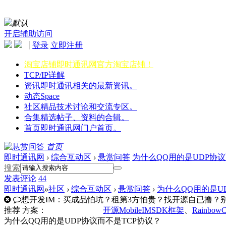
默认
开启辅助访问
登录
立即注册
淘宝店铺
即时通讯网官方淘宝店铺！
TCP/IP详解
资讯
即时通讯相关的最新资讯。
动态
Space
社区
精品技术讨论和交流专区。
合集
精选帖子、资料的合辑。
首页
即时通讯网门户首页。
首页
即时通讯网
›
综合互动区
›
悬赏问答
为什么QQ用的是UDP协议
搜索
发表
评论
44
即时通讯网
»
社区
›
综合互动区
›
悬赏问答
›
为什么QQ用的是U
想开发IM：买成品怕坑？租第3方怕贵？找开源自已撸？别走
推荐
方案：
开源MobileIMSDK框架
、
Rainbow
为什么QQ用的是UDP协议而不是TCP协议？