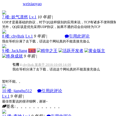
weixiaoyao
7 楼: 妖气凛然
Lv.1
10 年前
|
UDP才是最基础的协议，对于QQ这样级别的应用来说，TCP有诸多不便和限
另外，QQ应该是优先采用UDP协议，如果不通的话会自动转为TCP
8 楼: chylhzk
Lv.1
9 年前
|
引用此评论
我在等积分满了去下载，话说这个网站真的不能直接充值么
9 楼: JackJiang
Lv.9
9 年前
|
引用：
chylhzk 发表于 2016-10-09 14:09
我在等积分满了去下载，话说这个网站真的不能直接充值么
暂时不能。。
10 楼: jianghu512
引用此评论
Lv.1
9 年前
|
最佳答案说的很详细啊，谢谢~
签名:
。。。。。。。。。。。