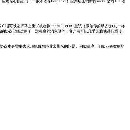
超时（一般不依靠keepalive）应用层主动断掉socket之后TCP需
户端可以选择马上重试或者换一个IP：PORT重试（假如你的服务像QQ一样
用层的协议已经达到了一定程度的消息幂等，客户端可以几乎无脑地进行重传，
层协议本身需要去实现抵抗网络异常带来的问题。例如乱序、例如业务数据的