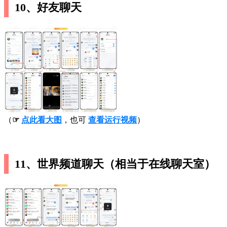
10、好友聊天
（
☞
点此看大图
，也可
查看运行视频
）
11、世界频道聊天（相当于在线聊天室）