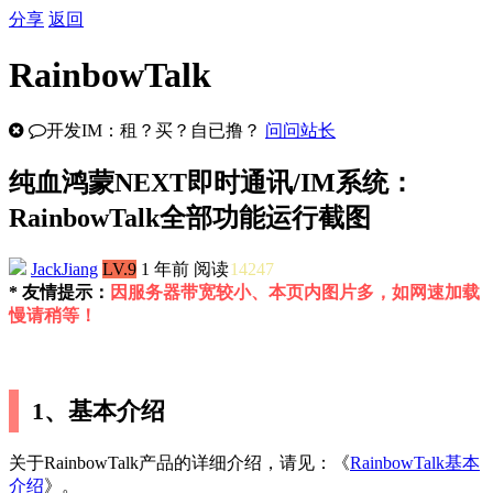
分享
返回
RainbowTalk
开发IM：租？买？自已撸？
问问站长
纯血鸿蒙NEXT即时通讯/IM系统：
RainbowTalk全部功能运行截图
JackJiang
LV.9
1 年前
阅读
14247
* 友情提示：
因服务器带宽较小、本页内图片多，如网速加载
慢请稍等！
1、基本介绍
关于RainbowTalk产品的详细介绍，请见：《
RainbowTalk基本
介绍
》。