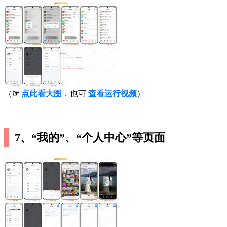
（
☞
点此看大图
，也可
查看运行视频
）
7、“我的”、“个人中心”等页面