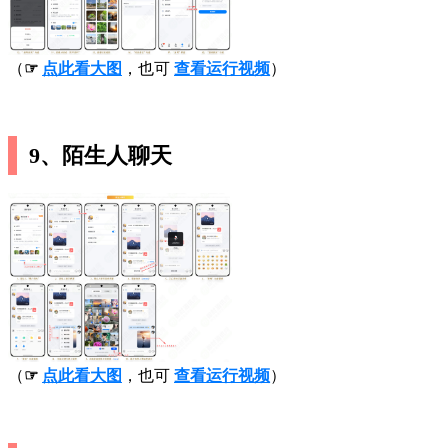
（
☞
点此看大图
，也可
查看运行视频
）
9、陌生人聊天
（
☞
点此看大图
，也可
查看运行视频
）