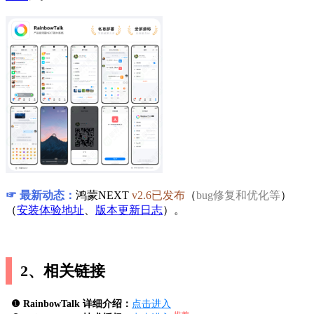
☞ 最新动态：
鸿蒙NEXT
v2.6已发布
（
bug修复和优化等
）
（
安装体验地址
、
版本更新日志
）。
2、相关链接
❶ RainbowTalk 详细介绍：
点击进入