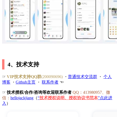
4、技术支持
☞
VIP技术支持QQ群
(200090696)
・
普通技术交流群
・
个人
博客
・
Github主页
・
联系作者
☜
☞
技术授权/合作/咨询等欢迎联系作者
QQ：413980957、微
信：
hellojackjiang
（
“
技术授权说明、授权协议书范本
”点此进
入
）