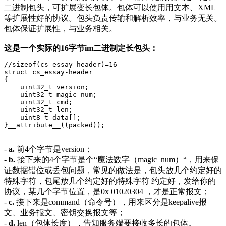
二进制包头，可扩展变长包体。包体可以使用用文本、XML
等扩展性好的协议。包头负责传输和解析效率，与业务无关。
包体保证扩展性，与业务相关。
这是一个实际的16字节im二进制定长包头：
//sizeof(cs_essay-header)=16

struct cs_essay-header

{

    uint32_t version;

    uint32_t magic_num;

    uint32_t cmd;

    uint32_t len;

    uint8_t data[];

}__attribute__((packed));
-
a.
前4个字节是version；
-
b.
接下来的4个字节是个“魔法数字（magic_num）“，用来保
证数据错位或丢包问题，常见的做法是，包头放几个约定好的
特殊字符，包尾放几个约定好的特殊字符 约定好，发给你的
协议，某几个字节位置，是0x 01020304 ，才是正常报文；
-
c.
接下来是command（命令号），用来区分是keepalive报
文、业务报文、密钥交换报文等；
-
d.
len（包体长度），告知服务端要接收多长的包体。