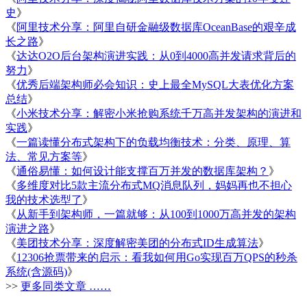
史
》
《
阿里技术分享：阿里自研金融级数据库OceanBase的艰辛成
长之路
》
《
达达O2O后台架构演进实践：从0到4000高并发请求背后的
努力
》
《
优秀后端架构师必会知识：史上最全MySQL大表优化方案
总结
》
《
小米技术分享：解密小米抢购系统千万高并发架构的演进和
实践
》
《
一篇读懂分布式架构下的负载均衡技术：分类、原理、算
法、常见方案等
》
《
通俗易懂：如何设计能支撑百万并发的数据库架构？
》
《
多维度对比5款主流分布式MQ消息队列，妈妈再也不担心
我的技术选型了
》
《
从新手到架构师，一篇就够：从100到1000万高并发的架构
演进之路
》
《
美团技术分享：深度解密美团的分布式ID生成算法
》
《
12306抢票带来的启示：看我如何用Go实现百万QPS的秒杀
系统(含源码)
》
>>
更多同类文章 ……