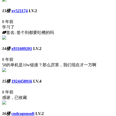
13楼
xy521174
LV.2
8 年前
学习了
签名: 签个到都要吐槽的吗
14楼
x931609201
LV.2
8 年前
58的单机是10w链接？那么厉害，我们现在才一万啊
15楼
1924458916
LV.4
8 年前
感谢，已收藏
16楼
cndragonsoft
LV.2