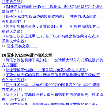
和实践总结
》
《
IM开发基础知识补课(六)：数据库用NoSQL还是SQL？读这
篇就够了！
》
《
瓜子IM智能客服系统的数据架构设计（整理自现场演讲，
有配套PPT）
》
《
阿里钉钉技术分享：企业级IM王者——钉钉在后端架构上
的过人之处
》
《
从游击队到正规军(三)：基于Go的马蜂窝旅游网分布式IM
系统技术实践
》
>>
更多同类文章 ……
[3] 更多其它架构设计相关文章：
《
腾讯资深架构师干货总结：一文读懂大型分布式系统设计的
方方面面
》
《
快速理解高性能HTTP服务端的负载均衡技术原理
》
《
子弹短信光鲜的背后：网易云信首席架构师分享亿级IM平
台的技术实践
》
《
知乎技术分享：从单机到2000万QPS并发的Redis高性能缓
存实践之路
》
《
新手入门：零基础理解大型分布式架构的演进历史、技术原
理、最佳实践
》
《
阿里技术分享：深度揭秘阿里数据库技术方案的10年变迁