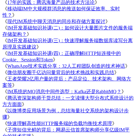
《
17年的实践：腾讯海量产品的技术方法论
》
《
移动端IM中大规模群消息的推送如何保证效率、实时
性？
》
《
现代IM系统中聊天消息的同步和存储方案探讨
》
《
IM开发基础知识补课(二)：如何设计大量图片文件的服务端
存储架构？
》
《
IM开发基础知识补课(三)：快速理解服务端数据库读写分离
原理及实践建议
》
《
IM开发基础知识补课(四)：正确理解HTTP短连接中的
Cookie、Session和Token
》
《
WhatsApp技术实践分享：32人工程团队创造的技术神话
》
《
微信朋友圈千亿访问量背后的技术挑战和实践总结
》
《
王者荣耀2亿用户量的背后：产品定位、技术架构、网络方
案等
》
《
IM系统的MQ消息中间件选型：Kafka还是RabbitMQ？
》
《
腾讯资深架构师干货总结：一文读懂大型分布式系统设计的
方方面面
》
《
以微博类应用场景为例，总结海量社交系统的架构设计步
骤
》
《
快速理解高性能HTTP服务端的负载均衡技术原理
》
《
子弹短信光鲜的背后：网易云信首席架构师分享亿级IM平