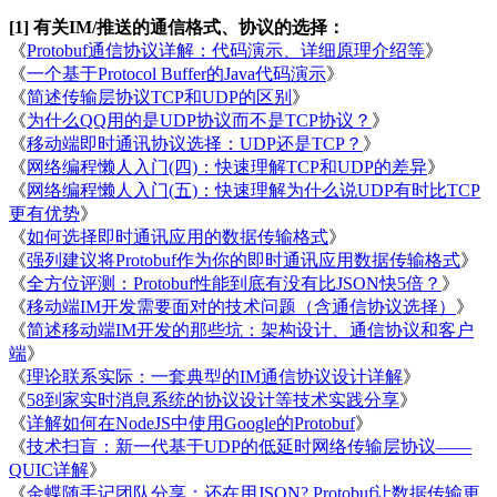
[1] 有关IM/推送的通信格式、协议的选择：
《
Protobuf通信协议详解：代码演示、详细原理介绍等
》
《
一个基于Protocol Buffer的Java代码演示
》
《
简述传输层协议TCP和UDP的区别
》
《
为什么QQ用的是UDP协议而不是TCP协议？
》
《
移动端即时通讯协议选择：UDP还是TCP？
》
《
网络编程懒人入门(四)：快速理解TCP和UDP的差异
》
《
网络编程懒人入门(五)：快速理解为什么说UDP有时比TCP
更有优势
》
《
如何选择即时通讯应用的数据传输格式
》
《
强列建议将Protobuf作为你的即时通讯应用数据传输格式
》
《
全方位评测：Protobuf性能到底有没有比JSON快5倍？
》
《
移动端IM开发需要面对的技术问题（含通信协议选择）
》
《
简述移动端IM开发的那些坑：架构设计、通信协议和客户
端
》
《
理论联系实际：一套典型的IM通信协议设计详解
》
《
58到家实时消息系统的协议设计等技术实践分享
》
《
详解如何在NodeJS中使用Google的Protobuf
》
《
技术扫盲：新一代基于UDP的低延时网络传输层协议——
QUIC详解
》
《
金蝶随手记团队分享：还在用JSON? Protobuf让数据传输更