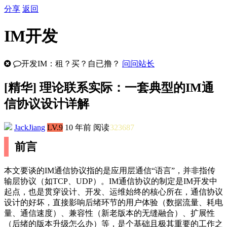
分享
返回
IM开发
开发IM：租？买？自已撸？
问问站长
[
精华
] 理论联系实际：一套典型的IM通
信协议设计详解
JackJiang
LV.9
10 年前
阅读
323687
前言
本文要谈的IM通信协议指的是应用层通信“语言”，并非指传
输层协议（如TCP、UDP）。IM通信协议的制定是IM开发中
起点，也是贯穿设计、开发、运维始终的核心所在，通信协议
设计的好坏，直接影响后绪环节的用户体验（数据流量、耗电
量、通信速度）、兼容性（新老版本的无缝融合）、扩展性
（后绪的版本升级怎么办）等，是个基础且极其重要的工作之