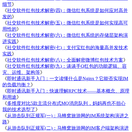
细节
》
《
社交软件红包技术解密(四)：微信红包系统是如何应对高并
发的
》
《
社交软件红包技术解密(五)：微信红包系统是如何实现高可
用性的
》
《
社交软件红包技术解密(六)：微信红包系统的存储层架构演
进实践
》
《
社交软件红包技术解密(七)：支付宝红包的海量高并发技术
实践
》
《
社交软件红包技术解密(八)：全面解密微博红包技术方案
》
《
社交软件红包技术解密(九)：谈谈手Q红包的功能逻辑、容
灾、运维、架构等
》
《
即时通讯新手入门：一文读懂什么是Nginx？它能否实现IM
的负载均衡？
》
《
即时通讯新手入门：快速理解RPC技术——基本概念、原理
和用途
》
《
多维度对比5款主流分布式MQ消息队列，妈妈再也不担心
我的技术选型了
》
《
从游击队到正规军(一)：马蜂窝旅游网的IM系统架构演进之
路
》
《
从游击队到正规军(二)：马蜂窝旅游网的IM客户端架构演进