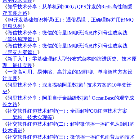
台的技术实践
》
《
知乎技术分享：从单机到2000万QPS并发的Redis高性能缓
存实践之路
》
《
IM开发基础知识补课(五)：通俗易懂，正确理解并用好MQ
消息队列
》
《
微信技术分享：微信的海量IM聊天消息序列号生成实践
（算法原理篇）
》
《
微信技术分享：微信的海量IM聊天消息序列号生成实践
（容灾方案篇）
》
《
新手入门：零基础理解大型分布式架构的演进历史、技术原
理、最佳实践
》
《
一套高可用、易伸缩、高并发的IM群聊、单聊架构方案设
计实践
》
《
阿里技术分享：深度揭秘阿里数据库技术方案的10年变迁
史
》
《
阿里技术分享：阿里自研金融级数据库OceanBase的艰辛成
长之路
》
《
社交软件红包技术解密(一)：全面解密QQ红包技术方案
——架构、技术实现等
》
《
社交软件红包技术解密(二)：解密微信摇一摇红包从0到1的
技术演进
》
《
社交软件红包技术解密(三)：微信摇一摇红包雨背后的技术