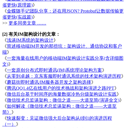
省更快(原理篇)
》
《
金蝶随手记团队分享：还在用JSON? Protobuf让数据传输更
省更快(实战篇)
》
>>
更多同类文章 ……
[2] 有关IM架构设计的文章：
《
浅谈IM系统的架构设计
》
《
简述移动端IM开发的那些坑：架构设计、通信协议和客户
端
》
《
一套海量在线用户的移动端IM架构设计实践分享(含详细图
文)
》
《
一套原创分布式即时通讯(IM)系统理论架构方案
》
《
从零到卓越：京东客服即时通讯系统的技术架构演进历程
》
《
蘑菇街即时通讯/IM服务器开发之架构选择
》
《
腾讯QQ1.4亿在线用户的技术挑战和架构演进之路PPT
》
《
微信后台基于时间序的海量数据冷热分级架构设计实践
》
《
微信技术总监谈架构：微信之道——大道至简(演讲全文)
》
《
如何解读《微信技术总监谈架构：微信之道——大道至
简》
》
《
快速裂变：见证微信强大后台架构从0到1的演进历程
（一）
》