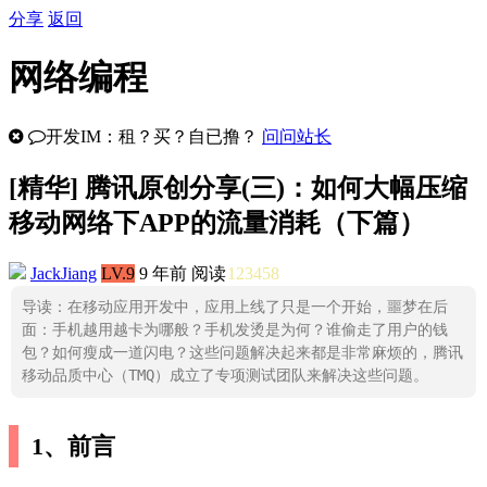
分享
返回
网络编程
开发IM：租？买？自已撸？
问问站长
[
精华
] 腾讯原创分享(三)：如何大幅压缩
移动网络下APP的流量消耗（下篇）
JackJiang
LV.9
9 年前
阅读
123458
导读：在移动应用开发中，应用上线了只是一个开始，噩梦在后
面：手机越用越卡为哪般？手机发烫是为何？谁偷走了用户的钱
包？如何瘦成一道闪电？这些问题解决起来都是非常麻烦的，腾讯
移动品质中心（TMQ）成立了专项测试团队来解决这些问题。
1、前言