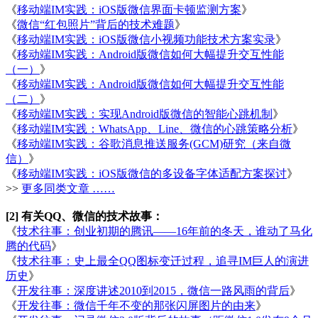
《
移动端IM实践：iOS版微信界面卡顿监测方案
》
《
微信“红包照片”背后的技术难题
》
《
移动端IM实践：iOS版微信小视频功能技术方案实录
》
《
移动端IM实践：Android版微信如何大幅提升交互性能
（一）
》
《
移动端IM实践：Android版微信如何大幅提升交互性能
（二）
》
《
移动端IM实践：实现Android版微信的智能心跳机制
》
《
移动端IM实践：WhatsApp、Line、微信的心跳策略分析
》
《
移动端IM实践：谷歌消息推送服务(GCM)研究（来自微
信）
》
《
移动端IM实践：iOS版微信的多设备字体适配方案探讨
》
>>
更多同类文章 ……
[2] 有关QQ、微信的技术故事：
《
技术往事：创业初期的腾讯——16年前的冬天，谁动了马化
腾的代码
》
《
技术往事：史上最全QQ图标变迁过程，追寻IM巨人的演进
历史
》
《
开发往事：深度讲述2010到2015，微信一路风雨的背后
》
《
开发往事：微信千年不变的那张闪屏图片的由来
》