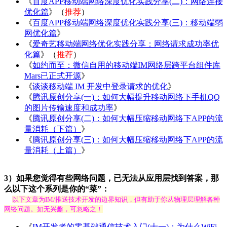
《
百度APP移动端网络深度优化实践分享(二)：网络连接
优化篇
》（
推荐
）
《
百度APP移动端网络深度优化实践分享(三)：移动端弱
网优化篇
》
《
爱奇艺移动端网络优化实践分享：网络请求成功率优
化篇
》（
推荐
）
《
如约而至：微信自用的移动端IM网络层跨平台组件库
Mars已正式开源
》
《
谈谈移动端 IM 开发中登录请求的优化
》
《
腾讯原创分享(一)：如何大幅提升移动网络下手机QQ
的图片传输速度和成功率
》
《
腾讯原创分享(二)：如何大幅压缩移动网络下APP的流
量消耗（下篇）
》
《
腾讯原创分享(三)：如何大幅压缩移动网络下APP的流
量消耗（上篇）
》
3）如果您觉得有些网络问题，已无法从应用层找到答案，那
么以下这个系列是你的“菜”：
以下文章为IM/推送技术开发的边界知识，但有助于你从物理层理解各种
网络问题。如无兴趣，可忽略之！
《
IM开发者的零基础通信技术入门(十一)：为什么WiFi