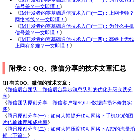
信号差？一文即懂！
》
《
IM开发者的零基础通信技术入门(十二)：上网卡顿？
网络掉线？一文即懂！
》
《
IM开发者的零基础通信技术入门(十三)：为什么手机
信号差？一文即懂！
》
《
IM开发者的零基础通信技术入门(十四)：高铁上无线
上网有多难？一文即懂！
》
附录2：QQ、微信分享的技术文章汇总
[1] 有关QQ、微信的技术文章：
《
微信后台团队：微信后台异步消息队列的优化升级实践分
享
》
《
微信团队原创分享：微信客户端SQLite数据库损坏修复实
践
》
《
腾讯原创分享(一)：如何大幅提升移动网络下手机QQ的图
片传输速度和成功率
》
《
腾讯原创分享(二)：如何大幅压缩移动网络下APP的流量消
耗（下篇）
》