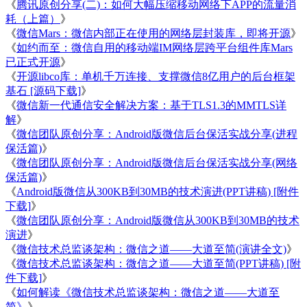
《
腾讯原创分享(二)：如何大幅压缩移动网络下APP的流量消
耗（上篇）
》
《
微信Mars：微信内部正在使用的网络层封装库，即将开源
》
《
如约而至：微信自用的移动端IM网络层跨平台组件库Mars
已正式开源
》
《
开源libco库：单机千万连接、支撑微信8亿用户的后台框架
基石 [源码下载]
》
《
微信新一代通信安全解决方案：基于TLS1.3的MMTLS详
解
》
《
微信团队原创分享：Android版微信后台保活实战分享(进程
保活篇)
》
《
微信团队原创分享：Android版微信后台保活实战分享(网络
保活篇)
》
《
Android版微信从300KB到30MB的技术演进(PPT讲稿) [附件
下载]
》
《
微信团队原创分享：Android版微信从300KB到30MB的技术
演进
》
《
微信技术总监谈架构：微信之道——大道至简(演讲全文)
》
《
微信技术总监谈架构：微信之道——大道至简(PPT讲稿) [附
件下载]
》
《
如何解读《微信技术总监谈架构：微信之道——大道至
简》
》