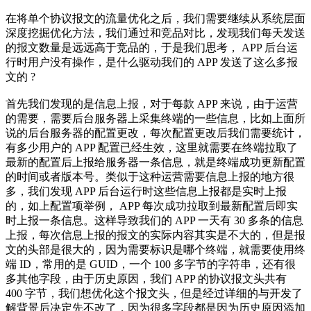
在将单个协议报文的流量优化之后，我们需要继续从系统层面
深度挖掘优化方法，我们通过和竞品对比，发现我们每天发送
的报文数量是远远高于竞品的，于是我们思考， APP 后台运
行时用户没有操作，是什么驱动我们的 APP 发送了这么多报
文的 ?
首先我们发现的是信息上报，对于每款 APP 来说，由于运营
的需要，需要后台服务器上采集终端的一些信息，比如上面所
说的后台服务器的配置更改，每次配置更改后我们需要统计，
有多少用户的 APP 配置已经生效，这里就需要在终端拉取了
最新的配置后上报给服务器一条信息，就是终端成功更新配置
的时间或者版本号。类似于这种运营需要信息上报的地方很
多，我们发现 APP 后台运行时这些信息上报都是实时上报
的，如上配置项举例， APP 每次成功拉取到最新配置后即实
时上报一条信息。这样导致我们的 APP 一天有 30 多条的信息
上报，每次信息上报的报文的实际内容其实是不大的，但是报
文的头部是很大的，因为需要标识是哪个终端，就需要使用终
端 ID，常用的是 GUID，一个 100 多字节的字符串，还有很
多其他字段，由于历史原因，我们 APP 的协议报文头共有
400 字节，我们想优化这个报文头，但是经过详细的与开发了
解背景后决定先不改了，因为很多字段都是因为历史原因添加