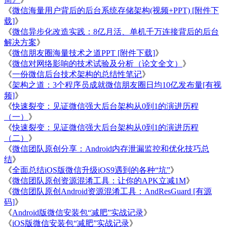
《
微信海量用户背后的后台系统存储架构(视频+PPT) [附件下
载]
》
《
微信异步化改造实践：8亿月活、单机千万连接背后的后台
解决方案
》
《
微信朋友圈海量技术之道PPT [附件下载]
》
《
微信对网络影响的技术试验及分析（论文全文）
》
《
一份微信后台技术架构的总结性笔记
》
《
架构之道：3个程序员成就微信朋友圈日均10亿发布量[有视
频]
》
《
快速裂变：见证微信强大后台架构从0到1的演进历程
（一）
》
《
快速裂变：见证微信强大后台架构从0到1的演进历程
（二）
》
《
微信团队原创分享：Android内存泄漏监控和优化技巧总
结
》
《
全面总结iOS版微信升级iOS9遇到的各种“坑”
》
《
微信团队原创资源混淆工具：让你的APK立减1M
》
《
微信团队原创Android资源混淆工具：AndResGuard [有源
码]
》
《
Android版微信安装包“减肥”实战记录
》
《
iOS版微信安装包“减肥”实战记录
》