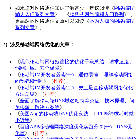
如果您对网络通信知识了解甚少，建议阅读《
网络编程
懒人入门系列文章
》、《
脑残式网络编程入门系列
》，
更高深的网络通信文章可以阅读《
不为人知的网络编程
系列文章
》。
2）涉及移动端网络优化的文章：
《
现代移动端网络短连接的优化手段总结：请求速度、
弱网适应、安全保障
》
《
移动端IM开发者必读(一)：通俗易懂，理解移动网络
的“弱”和“慢”
》（
推荐
）
《
移动端IM开发者必读(二)：史上最全移动弱网络优化
方法总结
》（
推荐
）
《
全面了解移动端DNS域名劫持等杂症：技术原理、问
题根源、解决方案等
》
《
美图App的移动端DNS优化实践：HTTPS请求耗时减
小近半
》
《
百度APP移动端网络深度优化实践分享(一)：DNS优
化篇
》（
推荐
）