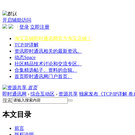
默认
开启辅助访问
登录
立即注册
淘宝店铺
即时通讯网官方淘宝店铺！
TCP/IP详解
资讯
即时通讯相关的最新资讯。
动态
Space
社区
精品技术讨论和交流专区。
合集
精选帖子、资料的合辑。
首页
即时通讯网门户首页。
首页
即时通讯网
›
综合互动区
›
资源共享
独家发布《TCP/IP详解 卷1
搜索
本文目录
前言
版权说明