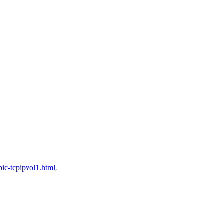
pic-tcpipvol1.html
。