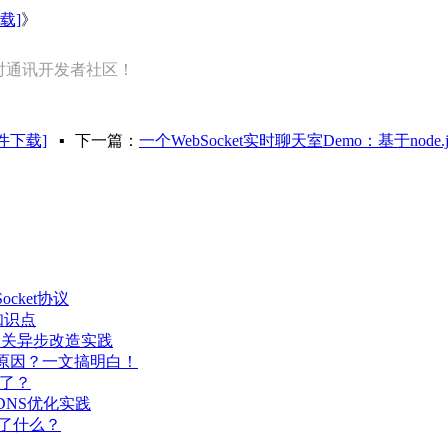
载]
》
即时通讯开发者社区！
件下载]
▪
下一篇：
一个WebSocket实时聊天室Demo：基于node.js+
ocket协议
知识点
能网关异步改造实践
少原因？一文搞明白！
去了？
DNS优化实践
差了什么？