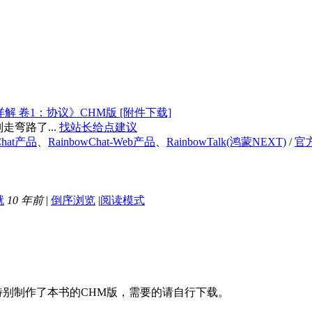
详解 卷1：协议》CHM版 [附件下载]
弯路了...
找站长给点建议
Chat产品
、
RainbowChat-Web产品
、
RainbowTalk(鸿蒙NEXT)
/
官
10 年前
|
倒序浏览
|
阅读模式
网特别制作了本书的CHM版，需要的请自行下载。