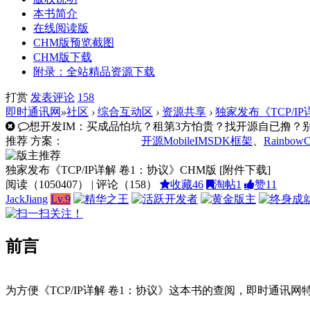
本书简介
在线阅读版
CHM版预览截图
CHM版下载
附录：全站精品资源下载
打赏
发表
评论
158
即时通讯网
»
社区
›
综合互动区
›
资源共享
›
独家发布《TCP/IP
想开发IM：买成品怕坑？租第3方怕贵？找开源自已撸？别走
推荐
方案：
开源MobileIMSDK框架
、
Rainbow
独家发布《TCP/IP详解 卷1：协议》CHM版 [附件下载]
阅读（
1050407
） | 评论（
158
）
收藏
46
淘帖
1
赞
11
JackJiang
Lv.9
前言
为方便《TCP/IP详解 卷1：协议》这本书的查阅，即时通讯