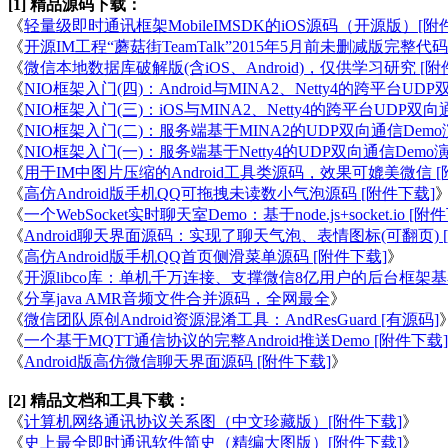
[1] 精品源码下载：
《
轻量级即时通讯框架MobileIMSDK的iOS源码（开源版）[附
《
开源IM工程“蘑菇街TeamTalk”2015年5月前未删减版完整代码
《
微信本地数据库破解版(含iOS、Android)，仅供学习研究 [附
《
NIO框架入门(四)：Android与MINA2、Netty4的跨平台U
《
NIO框架入门(三)：iOS与MINA2、Netty4的跨平台UDP双
《
NIO框架入门(二)：服务端基于MINA2的UDP双向通信Demo
《
NIO框架入门(一)：服务端基于Netty4的UDP双向通信Demo演
《
用于IM中图片压缩的Android工具类源码，效果可媲美微信 [
《
高仿Android版手机QQ可拖拽未读数小气泡源码 [附件下载]
《
一个WebSocket实时聊天室Demo：基于node.js+socket.io [附
《
Android聊天界面源码：实现了聊天气泡、表情图标(可翻页) 
《
高仿Android版手机QQ首页侧滑菜单源码 [附件下载]
》
《
开源libco库：单机千万连接、支撑微信8亿用户的后台框架基石
《
分享java AMR音频文件合并源码，全网最全
》
《
微信团队原创Android资源混淆工具：AndResGuard [有源码]
《
一个基于MQTT通信协议的完整Android推送Demo [附件下载]
《
Android版高仿微信聊天界面源码 [附件下载]
》
[2] 精品文档和工具下载：
《
计算机网络通讯协议关系图（中文珍藏版）[附件下载]
》
《
史上最全即时通讯软件简史（精编大图版）[附件下载]
》