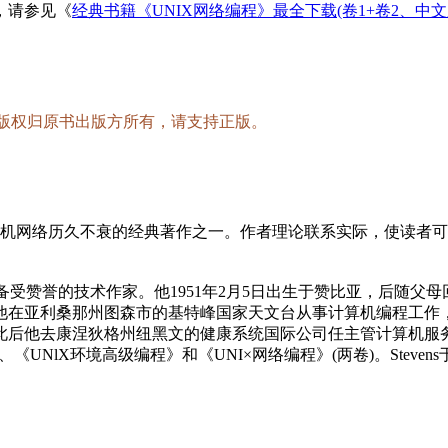
，请参见《
经典书籍《UNIX网络编程》最全下载(卷1+卷2、中文
，版权归原书出版方所有，请支持正版。
南，计算机网络历久不衰的经典著作之一。作者理论联系实际，使读者
和网络专家，备受赞誉的技术作家。他1951年2月5日出生于赞比亚，后
2年，他在亚利桑那州图森市的基特峰国家天文台从事计算机编程工
位。此后他去康涅狄格州纽黑文的健康系统国际公司任主管计算机服
UNlX环境高级编程》和《UNI×网络编程》(两卷)。Stevens