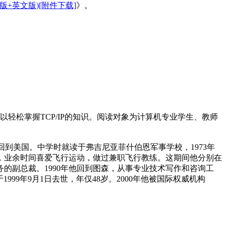
版+英文版)[附件下载]
》。
可以轻松掌握TCP/IP的知识。阅读对象为计算机专业学生、教师
随父母回到美国。中学时就读于弗吉尼亚菲什伯恩军事学校，1973年
作，业余时间喜爱飞行运动，做过兼职飞行教练。这期间他分别在
务的副总裁。1990年他回到图森，从事专业技术写作和咨询工
于1999年9月1日去世，年仅48岁。2000年他被国际权威机构