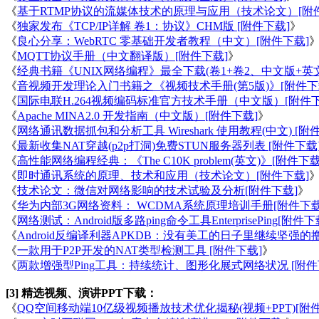
《
基于RTMP协议的流媒体技术的原理与应用（技术论文）[附
《
独家发布《TCP/IP详解 卷1：协议》CHM版 [附件下载]
》
《
良心分享：WebRTC 零基础开发者教程（中文）[附件下载]
《
MQTT协议手册（中文翻译版）[附件下载]
》
《
经典书籍《UNIX网络编程》最全下载(卷1+卷2、中文版+英文
《
音视频开发理论入门书籍之《视频技术手册(第5版)》[附件下
《
国际电联H.264视频编码标准官方技术手册（中文版）[附件下
《
Apache MINA2.0 开发指南（中文版）[附件下载]
》
《
网络通讯数据抓包和分析工具 Wireshark 使用教程(中文) [附
《
最新收集NAT穿越(p2p打洞)免费STUN服务器列表 [附件下载
《
高性能网络编程经典：《The C10K problem(英文)》[附件下载
《
即时通讯系统的原理、技术和应用（技术论文）[附件下载]
《
技术论文：微信对网络影响的技术试验及分析[附件下载]
》
《
华为内部3G网络资料： WCDMA系统原理培训手册[附件下载
《
网络测试：Android版多路ping命令工具EnterprisePing[附件下
《
Android反编译利器APKDB：没有美工的日子里继续坚强的
《
一款用于P2P开发的NAT类型检测工具 [附件下载]
》
《
两款增强型Ping工具：持续统计、图形化展式网络状况 [附件
[3] 精选视频、演讲PPT下载：
《
QQ空间移动端10亿级视频播放技术优化揭秘(视频+PPT)[附