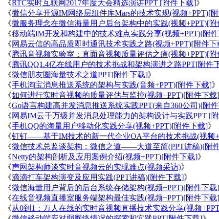
《
RTC实时互联网2017年度大会精选演讲PPT [附件下载]
》
《
微信分享开源IM网络层组件库Mars的技术实现(视频+PPT)[
《
微服务理念在微信海量用户后台架构中的实践(视频+PPT)[附
《
移动端IM开发和构建中的技术难点实践分享(视频+PPT)[附件
《
网易云信的高品质即时通讯技术实践之路(视频+PPT)[附件下
《
腾讯音视频实验室：直面音视频质量评估之痛(视频+PPT)[附
《
腾讯QQ1.4亿在线用户的技术挑战和架构演进之路PPT[附件下
《
微信朋友圈海量技术之道PPT[附件下载]
》
《
手机淘宝消息推送系统的架构与实践(音频+PPT)[附件下载]
《
如何进行实时音视频的质量评估与监控(视频+PPT)[附件下载
《
Go语言构建高并发消息推送系统实践PPT(来自360公司)[附件
《
网易IM云千万级并发消息处理能力的架构设计与实践PPT [附
《
手机QQ的海量用户移动化实践分享(视频+PPT)[附件下载]
》
《
钉钉——基于IM技术的新一代企业OA平台的技术挑战(视频+PP
《
微信技术总监谈架构：微信之道——大道至简(PPT讲稿)[附件
《
Netty的架构剖析及应用案例介绍(视频+PPT)[附件下载]
》
《
声网架构师谈实时音视频云的实现难点(视频采访)
》
《
滴滴打车架构演变及应用实践(PPT讲稿)[附件下载]
》
《
微信海量用户背后的后台系统存储架构(视频+PPT)[附件下载
《
在线音视频直播室服务端架构最佳实践(视频+PPT)[附件下载
《
从0到1：万人在线的实时音视频直播技术实践分享(视频+PPT)
《
微信移动端应对弱网络情况的探索和实践PPT[附件下载]
》