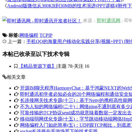
《
Android版微信从300KB到30MB的技术演进(PPT讲稿)[附件下
来源：
即时通讯网
- 
标签:
网络编程
TCPIP
上一篇：
手机QQ的海量用户移动化实践分享(视频+PPT) [附
本帖已收录至以下技术专辑
【精品资源下载】
|
主题 78
·
关注 16
相关文章
开源IM聊天程序HarmonyChat：基于鸿蒙NEXT的WebS
即时通讯初学者必知必会的20个网络编程和通信安全
长连接网关技术专题(十三)：基于Netty的携程高性
不为人知的网络编程(二十)：网络ping不通到底有多
可靠传输的TCP协议send成功就意味着数据一定发出
移动端弱网优化专题(十五)：字节跳动移动端网络Http
网络编程入门如此简单(五)：UDP跟TCP相比，到底
socket长连接在手游场景下的技术实践