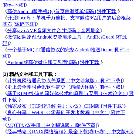
[附件下载]
》
《
高仿Android版手机QQ首页侧滑菜单源码 [附件下载]
》
《
开源libco库：单机千万连接、支撑微信8亿用户的后台框架
基石 [源码下载]
》
《
分享java AMR音频文件合并源码，全网最全
》
《
微信团队原创Android资源混淆工具：AndResGuard [有源
码]
》
《
一个基于MQTT通信协议的完整Android推送Demo [附件下
载]
》
《
Android版高仿微信聊天界面源码 [附件下载]
》
[2] 精品文档和工具下载：
《
计算机网络通讯协议关系图（中文珍藏版）[附件下载]
》
《
史上最全即时通讯软件简史（精编大图版）[附件下载]
》
《
基于RTMP协议的流媒体技术的原理与应用（技术论文）[附
件下载]
》
《
独家发布《TCP/IP详解 卷1：协议》CHM版 [附件下载]
》
《
良心分享：WebRTC 零基础开发者教程（中文）[附件下
载]
》
《
MQTT协议手册（中文翻译版）[附件下载]
》
《
经典书籍《UNIX网络编程》最全下载(卷1+卷2、中文版+英