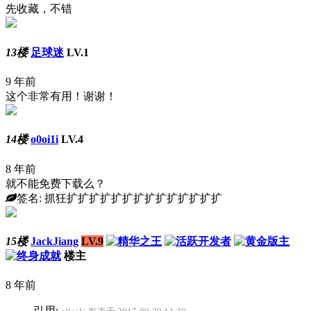
先收藏，不错
13楼
足球迷
LV.1
9 年前
这个非常有用！谢谢！
14楼
o0oi1i
LV.4
8 年前
就不能免费下载么？
签名: 抓狂扩扩扩扩扩扩扩扩扩扩扩扩扩扩
15楼
JackJiang
LV.9
楼主
8 年前
引用: