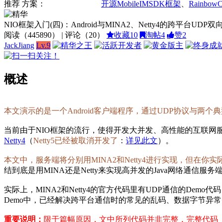
推荐
方案：
开源MobileIMSDK框架
、
Rainbow
NIO框架入门(四)：Android与MINA2、Netty4的跨平台UDP
阅读（
445890
） | 评论（
20
）
收藏
10
淘帖
4
赞
2
JackJiang
Lv.9
概述
本文演示的是一个Android客户端程序，通过UDP协议与两个
当前由于NIO框架的流行，使得开发大并发、高性能的互联网服务
Netty4
（
Netty5已经被取消开发了
：
详见此文
）。
本文中，服务端将分别用MINA2和Netty4进行实现，但在
结到底是用MINA还是Netty来实现高并发的Java网络通信
实际上，MINA2和Netty4的官方代码里有UDP通信的Demo
Demo中，已经解决跨平台通信时的常见的乱码、数据字节异
重要说明：
限于篇幅原因，文中所列代码并非完整，完整代码（Ecl