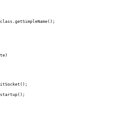
class.getSimpleName();

te) 

itSocket();

startup();
