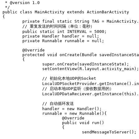
 * @version 1.0

 */

public class MainActivity extends ActionBarActivity 

{

        private final static String TAG = MainActivity.
        // 重复发送的时间间隔（单位：毫秒）

        public static int INTERVAL = 5000;

        private Handler handler = null;

        private Runnable runnable = null;

        @Override

        protected void onCreate(Bundle savedInstanceSta
        {

                super.onCreate(savedInstanceState);

                setContentView(R.layout.activity_main);

                // 初始化本地UDP的Socket

                LocalUDPSocketProvider.getInstance().in
                // 启动本地UDP监听（接收数据用的）

                LocalUDPDataReciever.getInstance(this).
                // 自动循环发送

                handler = new Handler();

                runnable = new Runnable(){

                        @Override

                        public void run()

                        {

                                sendMessageToServer();
