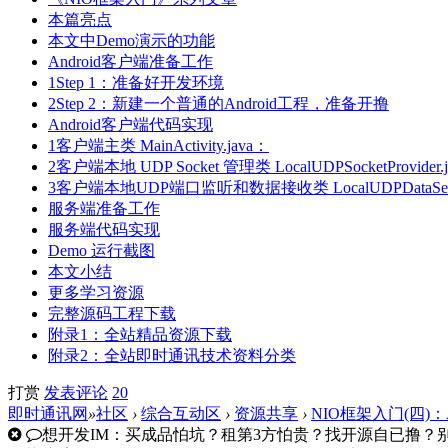
本篇亮点
本文中Demo演示的功能
Android客户端准备工作
1Step 1：准备好开发环境
2Step 2：新建一个普通的Android工程，准备开撸
Android客户端代码实现
1客户端主类 MainActivity.java：
2客户端本地 UDP Socket 管理类 LocalUDPSocketProvider.
3客户端本地UDP端口监听和数据接收类 LocalUDPDataSende
服务端准备工作
服务端代码实现
Demo 运行截图
本文小结
更多学习资源
完整源码工程下载
附录1：全站精品资源下载
附录2：全站即时通讯技术资料分类
打赏
发表
评论
20
即时通讯网
»
社区
›
综合互动区
›
资源共享
›
NIO框架入门(四)：An
想开发IM：买成品怕坑？租第3方怕贵？找开源自已撸？别走