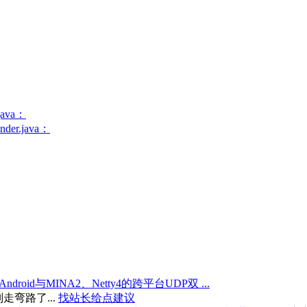
java：
r.java：
droid与MINA2、Netty4的跨平台UDP双 ...
弯路了...
找站长给点建议