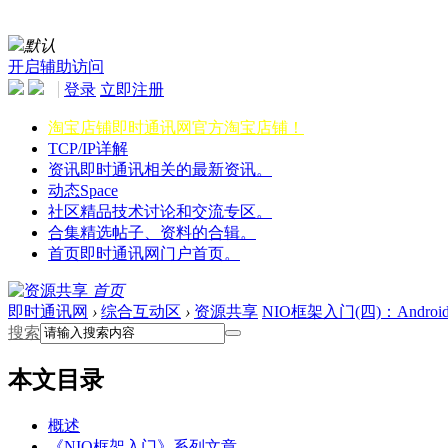
默认
开启辅助访问
登录
立即注册
淘宝店铺
即时通讯网官方淘宝店铺！
TCP/IP详解
资讯
即时通讯相关的最新资讯。
动态
Space
社区
精品技术讨论和交流专区。
合集
精选帖子、资料的合辑。
首页
即时通讯网门户首页。
首页
即时通讯网
›
综合互动区
›
资源共享
NIO框架入门(四)：Android
搜索
本文目录
概述
《NIO框架入门》系列文章