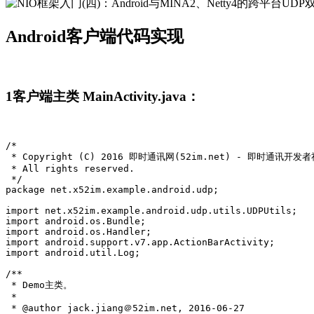
Android客户端代码实现
1
客户端主类 MainActivity.java：
/*

 * Copyright (C) 2016 即时通讯网(52im.net) - 即时通讯开发者
 * All rights reserved.

 */

package net.x52im.example.android.udp;

import net.x52im.example.android.udp.utils.UDPUtils;

import android.os.Bundle;

import android.os.Handler;

import android.support.v7.app.ActionBarActivity;

import android.util.Log;

/**

 * Demo主类。

 * 

 * @author jack.jiang＠52im.net, 2016-06-27
