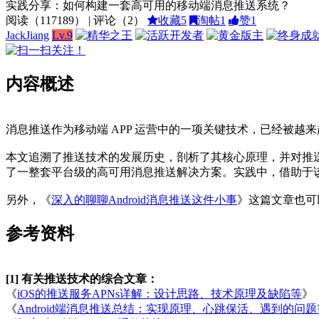
实践分享：如何构建一套高可用的移动端消息推送系统？
阅读（
117189
） | 评论（
2
）
收藏
5
淘帖
1
赞
1
JackJiang
Lv.9
内容概述
消息推送作为移动端 APP 运营中的一项关键技术，已经被越
本文追溯了推送技术的发展历史，剖析了其核心原理，并对推
了一整套平台级的高可用消息推送解决方案。实践中，借助于
另外，《
深入的聊聊Android消息推送这件小事
》这篇文章也可
参考资料
[1] 有关推送技术的综合文章：
《
iOS的推送服务APNs详解：设计思路、技术原理及缺陷等
》
《
Android端消息推送总结：实现原理、心跳保活、遇到的问题