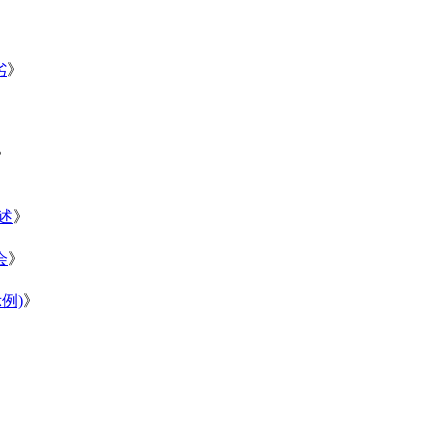
劣
》
》
》
述
》
会
》
例)
》