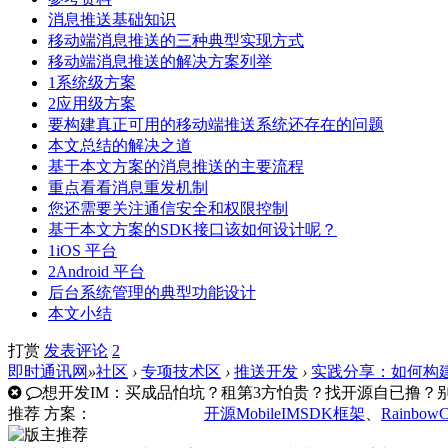
消息推送基础知识
移动端消息推送的三种典型实现方式
移动端消息推送的解决方案列举
1系统级方案
2应用级方案
要构建真正可用的移动端推送系统还存在的问题
本文总结的解决之道
基于本文方案的消息推送的主要流程
重点看看消息重发机制
您还需要关注通信安全和权限控制
基于本文方案的SDK接口该如何设计呢？
1iOS 平台
2Android 平台
后台系统管理的典型功能设计
本文小结
打赏
发表
评论
2
即时通讯网
»
社区
›
专项技术区
›
推送开发
›
实践分享：如何构
想开发IM：买成品怕坑？租第3方怕贵？找开源自已撸？别走
推荐
方案：
开源MobileIMSDK框架
、
Rainbow