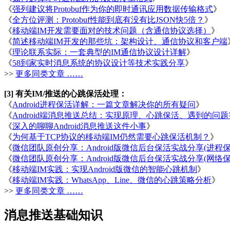
《
强列建议将Protobuf作为你的即时通讯应用数据传输格式
》
《
全方位评测：Protobuf性能到底有没有比JSON快5倍？
》
《
移动端IM开发需要面对的技术问题（含通信协议选择）
》
《
简述移动端IM开发的那些坑：架构设计、通信协议和客户端
《
理论联系实际：一套典型的IM通信协议设计详解
》
《
58到家实时消息系统的协议设计等技术实践分享
》
>>
更多同类文章 ……
[3] 有关IM/推送的心跳保活处理：
《
Android进程保活详解：一篇文章解决你的所有疑问
》
《
Android端消息推送总结：实现原理、心跳保活、遇到的问题
《
深入的聊聊Android消息推送这件小事
》
《
为何基于TCP协议的移动端IM仍然需要心跳保活机制？
》
《
微信团队原创分享：Android版微信后台保活实战分享(进程保
《
微信团队原创分享：Android版微信后台保活实战分享(网络保
《
移动端IM实践：实现Android版微信的智能心跳机制
》
《
移动端IM实践：WhatsApp、Line、微信的心跳策略分析
》
>>
更多同类文章 ……
消息推送基础知识