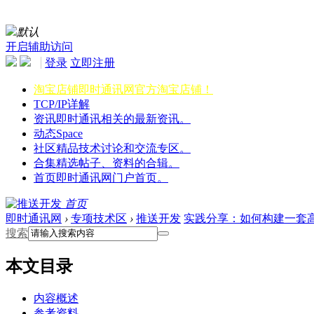
默认
开启辅助访问
登录
立即注册
淘宝店铺
即时通讯网官方淘宝店铺！
TCP/IP详解
资讯
即时通讯相关的最新资讯。
动态
Space
社区
精品技术讨论和交流专区。
合集
精选帖子、资料的合辑。
首页
即时通讯网门户首页。
首页
即时通讯网
›
专项技术区
›
推送开发
实践分享：如何构建一套
搜索
本文目录
内容概述
参考资料