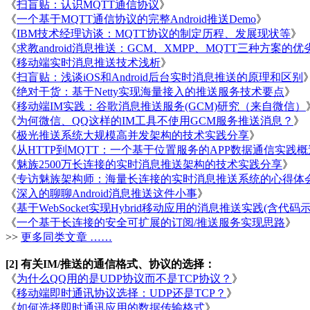
《
扫盲贴：认识MQTT通信协议
》
《
一个基于MQTT通信协议的完整Android推送Demo
》
《
IBM技术经理访谈：MQTT协议的制定历程、发展现状等
》
《
求教android消息推送：GCM、XMPP、MQTT三种方案的优
《
移动端实时消息推送技术浅析
》
《
扫盲贴：浅谈iOS和Android后台实时消息推送的原理和区别
《
绝对干货：基于Netty实现海量接入的推送服务技术要点
》
《
移动端IM实践：谷歌消息推送服务(GCM)研究（来自微信）
《
为何微信、QQ这样的IM工具不使用GCM服务推送消息？
》
《
极光推送系统大规模高并发架构的技术实践分享
》
《
从HTTP到MQTT：一个基于位置服务的APP数据通信实践概
《
魅族2500万长连接的实时消息推送架构的技术实践分享
》
《
专访魅族架构师：海量长连接的实时消息推送系统的心得体
《
深入的聊聊Android消息推送这件小事
》
《
基于WebSocket实现Hybrid移动应用的消息推送实践(含代码示
《
一个基于长连接的安全可扩展的订阅/推送服务实现思路
》
>>
更多同类文章 ……
[2] 有关IM/推送的通信格式、协议的选择：
《
为什么QQ用的是UDP协议而不是TCP协议？
》
《
移动端即时通讯协议选择：UDP还是TCP？
》
《
如何选择即时通讯应用的数据传输格式
》