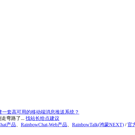
建一套高可用的移动端消息推送系统？
弯路了...
找站长给点建议
Chat产品
、
RainbowChat-Web产品
、
RainbowTalk(鸿蒙NEXT)
/
官