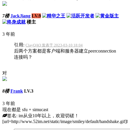
7楼
JackJiang
LV.9
楼主
3 年前
引用:
ClayQAQ 发表于 2023-03-10 18:04
后两个方案都是客户端和服务器建立peerconnection
连接吗？
对
8楼
Frank
LV.3
3 年前
现在都是 sfu + simucast
签名: im从业10年以上，欢迎切磋！
[url=http://www.52im.net/static/image/smiley/default/handshake.gif]h