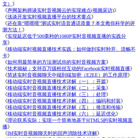
文）
》
《
声网架构师谈实时音视频云的实现难点(视频采访)
》
《
浅谈开发实时视频直播平台的技术要点
》
《
还在靠“喂喂喂”测试实时语音通话质量？本文教你科学的评
测方法！
》
《
实现延迟低于500毫秒的1080P实时音视频直播的实践分
享
》
《
移动端实时视频直播技术实践：如何做到实时秒开、流畅不
卡
》
《
如何用最简单的方法测试你的实时音视频方案
》
《
技术揭秘：支持百万级粉丝互动的Facebook实时视频直播
》
《
简述实时音视频聊天中端到端加密（E2EE）的工作原理
》
《
移动端实时音视频直播技术详解（一）：开篇
》
《
移动端实时音视频直播技术详解（二）：采集
》
《
移动端实时音视频直播技术详解（三）：处理
》
《
移动端实时音视频直播技术详解（四）：编码和封装
》
《
移动端实时音视频直播技术详解（五）：推流和传输
》
《
移动端实时音视频直播技术详解（六）：延迟优化
》
《
理论联系实际：实现一个简单地基于HTML5的实时视频直
播
》
《
IM实时音视频聊天时的回声消除技术详解
》