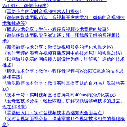
WebRTC、微信小程序
》
《
写给小白的实时音视频技术入门提纲
》
《
微信多媒体团队访谈：音视频开发的学习、微信的音视频技
术和挑战等
》
《
腾讯技术分享：微信小程序音视频技术背后的故事
》
《
微信多媒体团队梁俊斌访谈：聊一聊我所了解的音视频技
术
》
《
新浪微博技术分享：微博短视频服务的优化实践之路
》
《
实时音频的混音在视频直播应用中的技术原理和实践总结
》
《
以网游服务端的网络接入层设计为例，理解实时通信的技术
挑战
》
《
腾讯技术分享：微信小程序音视频与WebRTC互通的技术思
路和实践
》
《
新浪微博技术分享：微博实时直播答题的百万高并发架构实
践
》
《
技术干货：实时视频直播首屏耗时400ms内的优化实践
》
《
爱奇艺技术分享：轻松诙谐，讲解视频编解码技术的过去、
现在和将来
》
《
零基础入门：实时音视频技术基础知识全面盘点
》
《
实时音视频面视必备：快速掌握11个视频技术相关的基础概
念
》