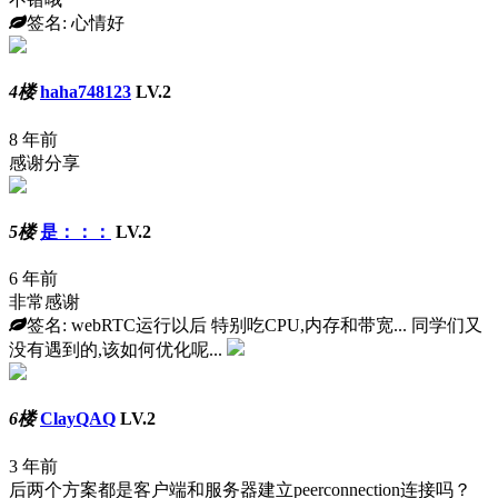
签名: 心情好
4楼
haha748123
LV.2
8 年前
感谢分享
5楼
是：：：
LV.2
6 年前
非常感谢
签名: webRTC运行以后 特别吃CPU,内存和带宽... 同学们又
没有遇到的,该如何优化呢...
6楼
ClayQAQ
LV.2
3 年前
后两个方案都是客户端和服务器建立peerconnection连接吗？