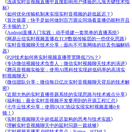
《
浅谈实时音视频直播中直接影响用户体验的几项关键技术指
标
》
《
如何优化传输机制来实现实时音视频的超低延迟？
》
《
首次披露：快手是如何做到百万观众同场看直播仍能秒开且
不卡顿的？
》
《
Android直播入门实践：动手搭建一套简单的直播系统
》
《
网易云信实时视频直播在TCP数据传输层的一些优化思路
》
《
实时音视频聊天技术分享：面向不可靠网络的抗丢包编解码
器
》
《
P2P技术如何将实时视频直播带宽降低75%？
》
《
专访微信视频技术负责人：微信实时视频聊天技术的演进
》
《
腾讯音视频实验室：使用AI黑科技实现超低码率的高清实
时视频聊天
》
《
微信团队分享：微信每日亿次实时音视频聊天背后的技术解
密
》
《
近期大热的实时直播答题系统的实现思路与技术难点分享
》
《
福利贴：最全实时音视频开发要用到的开源工程汇总
》
《
七牛云技术分享：使用QUIC协议实现实时视频直播0卡
顿！
》
《
实时音视频聊天中超低延迟架构的思考与技术实践
》
《
理解实时音视频聊天中的延时问题一篇就够
》
《
实时视频直播客户端技术盘点：Native、HTML5、