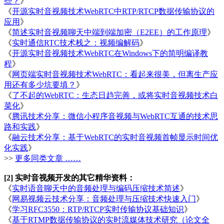
些？
》
《
开源实时音视频技术WebRTC中RTP/RTCP数据传输协议的
应用
》
《
简述实时音视频聊天中端到端加密（E2EE）的工作原理
》
《
实时通信RTC技术栈之：视频编解码
》
《
开源实时音视频技术WebRTC在Windows下的简明编译教
程
》
《
网页端实时音视频技术WebRTC：看起来很美，但离生产应
用还有多少坑要填？
》
《
了不起的WebRTC：生态日趋完善，或将实时音视频技术白
菜化
》
《
腾讯技术分享：微信小程序音视频与WebRTC互通的技术思
路和实践
》
《
融云技术分享：基于WebRTC的实时音视频首帧显示时间优
化实践
》
>>
更多同类文章 ……
[2] 实时音视频开发的其它精华资料：
《
实时语音聊天中的音频处理与编码压缩技术简述
》
《
网易视频云技术分享：音频处理与压缩技术快速入门
》
《
学习RFC3550：RTP/RTCP实时传输协议基础知识
》
《
基于RTMP数据传输协议的实时流媒体技术研究（论文全