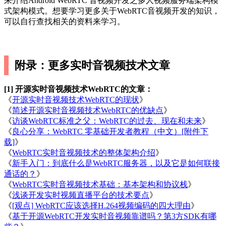
来介绍Android WebRTC 音视频开发之多人视频服务端架构模
式架构模式。想要学习更多关于WebRTC音视频开发的知识，
可以自行查找相关的资料来学习。
附录：更多实时音视频技术文章
[1] 开源实时音视频技术WebRTC的文章：
《
开源实时音视频技术WebRTC的现状
》
《
简述开源实时音视频技术WebRTC的优缺点
》
《
访谈WebRTC标准之父：WebRTC的过去、现在和未来
》
《
良心分享：WebRTC 零基础开发者教程（中文）[附件下
载]
》
《
WebRTC实时音视频技术的整体架构介绍
》
《
新手入门：到底什么是WebRTC服务器，以及它是如何联接
通话的？
》
《
WebRTC实时音视频技术基础：基本架构和协议栈
》
《
浅谈开发实时视频直播平台的技术要点
》
《
[观点] WebRTC应该选择H.264视频编码的四大理由
》
《
基于开源WebRTC开发实时音视频靠谱吗？第3方SDK有哪