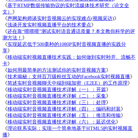
《
基于RTMP数据传输协议的实时流媒体技术研究（论文全
文）
》
《
声网架构师谈实时音视频云的实现难点(视频采访)
》
《
浅谈开发实时视频直播平台的技术要点
》
《
还在靠“喂喂喂”测试实时语音通话质量？本文教你科学的评
测方法！
》
《
实现延迟低于500毫秒的1080P实时音视频直播的实践分
享
》
《
移动端实时视频直播技术实践：如何做到实时秒开、流畅不
卡
》
《
如何用最简单的方法测试你的实时音视频方案
》
《
技术揭秘：支持百万级粉丝互动的Facebook实时视频直播
》
《
简述实时音视频聊天中端到端加密（E2EE）的工作原理
》
《
移动端实时音视频直播技术详解（一）：开篇
》
《
移动端实时音视频直播技术详解（二）：采集
》
《
移动端实时音视频直播技术详解（三）：处理
》
《
移动端实时音视频直播技术详解（四）：编码和封装
》
《
移动端实时音视频直播技术详解（五）：推流和传输
》
《
移动端实时音视频直播技术详解（六）：延迟优化
》
《
理论联系实际：实现一个简单地基于HTML5的实时视频直
播
》