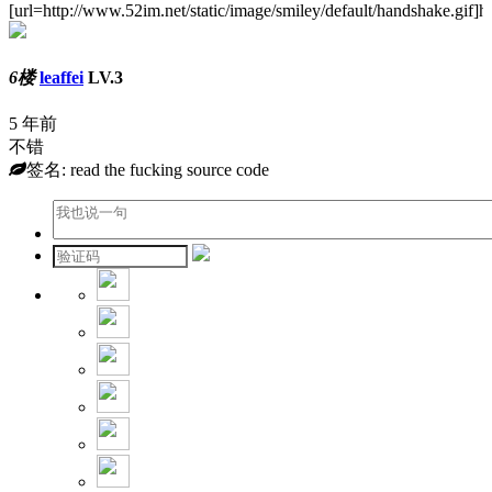
[url=http://www.52im.net/static/image/smiley/default/handshake.gif]h
6楼
leaffei
LV.3
5 年前
不错
签名: read the fucking source code