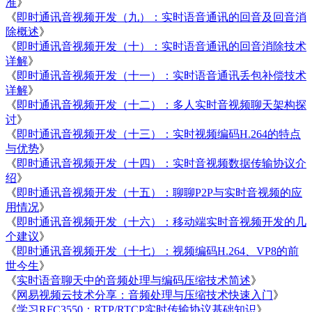
准
》
《
即时通讯音视频开发（九）：实时语音通讯的回音及回音消
除概述
》
《
即时通讯音视频开发（十）：实时语音通讯的回音消除技术
详解
》
《
即时通讯音视频开发（十一）：实时语音通讯丢包补偿技术
详解
》
《
即时通讯音视频开发（十二）：多人实时音视频聊天架构探
讨
》
《
即时通讯音视频开发（十三）：实时视频编码H.264的特点
与优势
》
《
即时通讯音视频开发（十四）：实时音视频数据传输协议介
绍
》
《
即时通讯音视频开发（十五）：聊聊P2P与实时音视频的应
用情况
》
《
即时通讯音视频开发（十六）：移动端实时音视频开发的几
个建议
》
《
即时通讯音视频开发（十七）：视频编码H.264、VP8的前
世今生
》
《
实时语音聊天中的音频处理与编码压缩技术简述
》
《
网易视频云技术分享：音频处理与压缩技术快速入门
》
《
学习RFC3550：RTP/RTCP实时传输协议基础知识
》