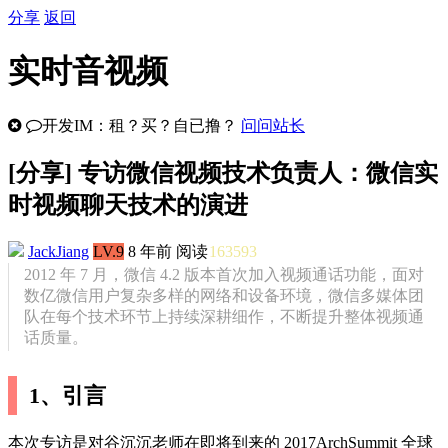
分享
返回
实时音视频
开发IM：租？买？自已撸？
问问站长
[
分享
] 专访微信视频技术负责人：微信实
时视频聊天技术的演进
JackJiang
LV.9
8 年前
阅读
163593
2012 年 7 月，微信 4.2 版本首次加入视频通话功能，面对
数亿微信用户复杂多样的网络和设备环境，微信多媒体团
队在每个技术环节上持续深耕细作，不断提升整体视频通
话质量。
1、引言
本次专访是对谷沉沉老师在即将到来的 2017ArchSummit 全球