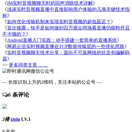
《
IM实时音视频聊天时的回声消除技术详解
》
《
浅谈实时音视频直播中直接影响用户体验的几项关键技术指
标
》
《
如何优化传输机制来实现实时音视频的超低延迟？
》
《
首次披露：快手是如何做到百万观众同场看直播仍能秒开且
不卡顿的？
》
《
Android直播入门实践：动手搭建一套简单的直播系统
》
《
网易云信实时视频直播在TCP数据传输层的一些优化思路
》
《
实时音视频聊天技术分享：面向不可靠网络的抗丢包编解码
器
》
>>
更多同类文章 ……
— 长按识别上方的2维码，关注本站的公众号 —
6
条评论
2楼
zixiu
LV.1
8 年前