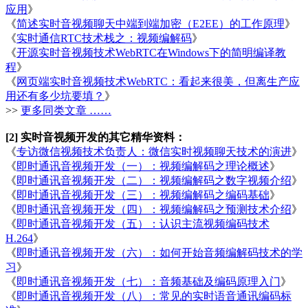
应用
》
《
简述实时音视频聊天中端到端加密（E2EE）的工作原理
》
《
实时通信RTC技术栈之：视频编解码
》
《
开源实时音视频技术WebRTC在Windows下的简明编译教
程
》
《
网页端实时音视频技术WebRTC：看起来很美，但离生产应
用还有多少坑要填？
》
>>
更多同类文章 ……
[2] 实时音视频开发的其它精华资料：
《
专访微信视频技术负责人：微信实时视频聊天技术的演进
》
《
即时通讯音视频开发（一）：视频编解码之理论概述
》
《
即时通讯音视频开发（二）：视频编解码之数字视频介绍
》
《
即时通讯音视频开发（三）：视频编解码之编码基础
》
《
即时通讯音视频开发（四）：视频编解码之预测技术介绍
》
《
即时通讯音视频开发（五）：认识主流视频编码技术
H.264
》
《
即时通讯音视频开发（六）：如何开始音频编解码技术的学
习
》
《
即时通讯音视频开发（七）：音频基础及编码原理入门
》
《
即时通讯音视频开发（八）：常见的实时语音通讯编码标