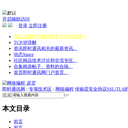
默认
开启辅助访问
登录
立即注册
淘宝店铺
即时通讯网官方淘宝店铺！
TCP/IP详解
资讯
即时通讯相关的最新资讯。
动态
Space
社区
精品技术讨论和交流专区。
合集
精选帖子、资料的合辑。
首页
即时通讯网门户首页。
首页
即时通讯网
›
专项技术区
›
网络编程
传输层安全协议SSL/TLS
搜索
本文目录
前言
前言