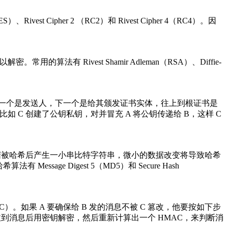
ivest Cipher 2 （RC2）和 Rivest Cipher 4（RC4）。因
有 Rivest Shamir Adleman（RSA）、Diffie-
证书串，第一个是发送人，下一个是给其颁发证书实体，往上到根证书是
伪造，比如 C 创建了公钥私钥，对并冒充 A 将公钥传递给 B，这样 C
改。数据被哈希后产生一小串比特字符串，微小的数据改变将导致哈希
ge Digest 5（MD5）和 Secure Hash
如果 A 要确保给 B 发的消息不被 C 篡改，他要按如下步
B 收到消息后用密钥解密，然后重新计算出一个 HMAC，来判断消