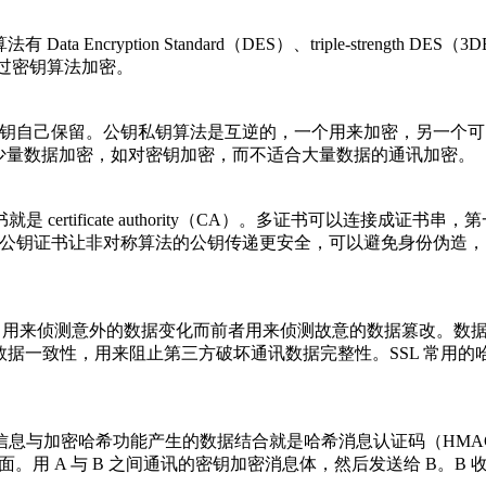
tion Standard（DES）、triple-strength DES（3DES）、R
通过密钥算法加密。
钥自己保留。公钥私钥算法是互逆的，一个用来加密，另一个可以解密。常用的算法
用于少量数据加密，如对密钥加密，而不适合大量数据的通讯加密。
ertificate authority（CA）。多证书可以连接成
 CyberTrust。公钥证书让非对称算法的公钥传递更安全，可以避免身份
hecksum 用来侦测意外的数据变化而前者用来侦测故意的数据篡
用来阻止第三方破坏通讯数据完整性。SSL 常用的哈希算法有 Messa
与加密哈希功能产生的数据结合就是哈希消息认证码（HMAC）。
息后面。用 A 与 B 之间通讯的密钥加密消息体，然后发送给 B。