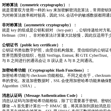
对称算法（symmetric cryptography）：
就是需要双方使用一样的 key 来加密解密消息算法，常用密钥算法有 Data Encryp
为对称算法效率相对较高，因此 SSL 会话中的敏感数据都用
非对称算法（asymmetric cryptography）：
就是 key 的组成是公钥私钥对 （key-pair），公钥传递给对方私
Hellman（DH）。非对称算法计算量大比较慢，因此仅适
公钥证书（public key certificate）：
公钥证书类似数字护照，由受信机构颁发。受信组织的公钥证书就是 c
世界范围受信组织，包括 VeriSign, Entrust, 和 GTE
与 B 之间进行的通讯会让 B 误认是 A 与 B 之间通讯。
加密哈希功能（Cryptographic Hash Functions）：
加密哈希功能与 checksum 功能相似。不同之处在于，c
串的变化。发送加密数据时，SSL 会使用加密哈希功能来确保数据一致性，
Algorithm（SHA）。
消息认证码（Message Authentication Code）：
消息认证码与加密哈希功能相似，除了它需要基于密钥。密钥信息
骤做 --A 首先要计算出一个 HMAC 值，将其添加到原始消