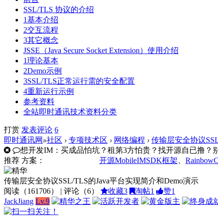
SSL/TLS 协议的介绍
1基本介绍
2交互流程
3其它概念
JSSE（Java Secure Socket Extension）使用介绍
1理论基本
2Demo示例
3SSL/TLS正常运行需的安全配置
4重新运行示例
参考资料
全站即时通讯技术资料分类
打赏
发表
评论
6
即时通讯网
»
社区
›
专项技术区
›
网络编程
›
传输层安全协议SSL
想开发IM：买成品怕坑？租第3方怕贵？找开源自已撸？别走
推荐
方案：
开源MobileIMSDK框架
、
Rainbow
传输层安全协议SSL/TLS的Java平台实现简介和Demo演示
阅读（
161706
） | 评论（
6
）
收藏
3
淘帖
1
赞
1
JackJiang
Lv.9