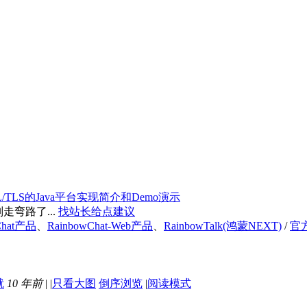
/TLS的Java平台实现简介和Demo演示
弯路了...
找站长给点建议
Chat产品
、
RainbowChat-Web产品
、
RainbowTalk(鸿蒙NEXT)
/
官
10 年前
|
|
只看大图
倒序浏览
|
阅读模式