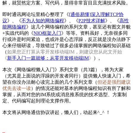
解，就贸然定方案、写代码，显得非常盲目且充满技术风险。
即时通讯网论坛里精心整理了《
[通俗易懂]深入理解TCP协
议
》、《
不为人知的网络编程
》、《
P2P技术详解
》、《
高性
能网络编程
》这几个网络编程的系列文章，甚至还有图文并貌
+实战代码的《
NIO框架入门
》等等。资料虽好，无奈很多同
行或许是时间紧迫，也或许是心态浮躁，反正就是没办法静下
心来仔细研读，导致错过了很多必须掌握的网络编程知识基础
（
如果您正打算从零开发移动端IM，则建议您从此文开始
《
新手入门一篇就够：从零开发移动端IM
》
）。
本次《网络编程懒人入门》系列文章（共3篇），将为大家
（尤其是上面说的浮躁的开发者同行）提供懒人快速入门，希
望在你没办法耐心读完上面的几个系列文章（
但还是强烈建议
优先去读一读
）的情况还能对基本的网络编程知识有所了解和
掌握，从而对您的IM系统或消息推系统的技术选型、方案制
定、代码编写起到理论支撑作用。
本文将从网络通信协议讲起，懒人们，动起来^_^ ！