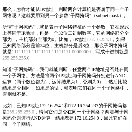
那么，怎样才能从IP地址，判断两台计算机是否属于同一个子
网络呢？这就要用到另一个参数"子网掩码"（subnet mask）。
所谓"子网掩码"，就是表示子网络特征的一个参数。它在形式
上等同于IP地址，也是一个32位二进制数字，它的网络部分全
部为1，主机部分全部为0。比如，IP地址
172.16.254.1
，如果
已知网络部分是前24位，主机部分是后8位，那么子网络掩码
就是
11111111.11111111.11111111.00000000
，写成十进制就是
255.255.255.0
。
知道"子网掩码"，我们就能判断，任意两个IP地址是否处在同
一个子网络。方法是将两个IP地址与子网掩码分别进行AND
运算（两个数位都为1，运算结果为1，否则为0），然后比较
结果是否相同，如果是的话，就表明它们在同一个子网络中，
否则就不是。
比如，已知IP地址172.16.254.1和172.16.254.233的子网掩码都
是
255.255.255.0
，请问它们是否在同一个子网络？两者与子网
掩码分别进行AND运算，结果都是172.16.254.0，因此它们在
同一个子网络。