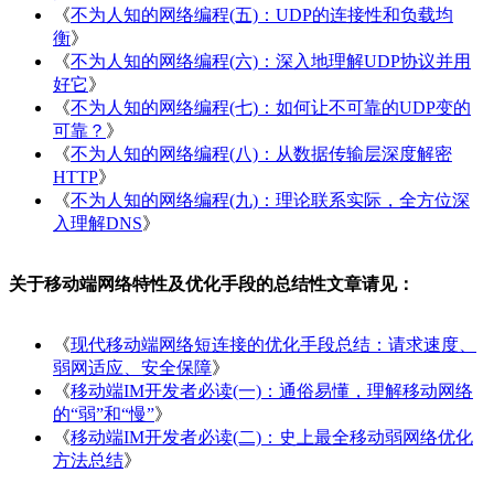
《
不为人知的网络编程(五)：UDP的连接性和负载均
衡
》
《
不为人知的网络编程(六)：深入地理解UDP协议并用
好它
》
《
不为人知的网络编程(七)：如何让不可靠的UDP变的
可靠？
》
《
不为人知的网络编程(八)：从数据传输层深度解密
HTTP
》
《
不为人知的网络编程(九)：理论联系实际，全方位深
入理解DNS
》
关于移动端网络特性及优化手段的总结性文章请见：
《
现代移动端网络短连接的优化手段总结：请求速度、
弱网适应、安全保障
》
《
移动端IM开发者必读(一)：通俗易懂，理解移动网络
的“弱”和“慢”
》
《
移动端IM开发者必读(二)：史上最全移动弱网络优化
方法总结
》