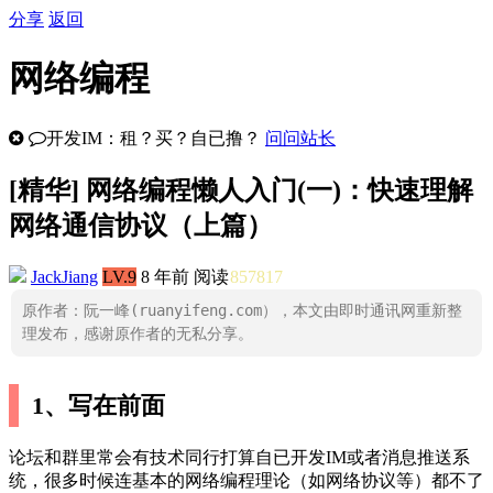
分享
返回
网络编程
开发IM：租？买？自已撸？
问问站长
[
精华
] 网络编程懒人入门(一)：快速理解
网络通信协议（上篇）
JackJiang
LV.9
8 年前
阅读
857817
原作者：阮一峰(ruanyifeng.com），本文由即时通讯网重新整
理发布，感谢原作者的无私分享。
1、写在前面
论坛和群里常会有技术同行打算自已开发IM或者消息推送系
统，很多时候连基本的网络编程理论（如网络协议等）都不了