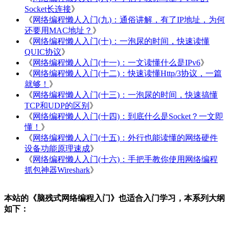
Socket长连接
》
《
网络编程懒人入门(九)：通俗讲解，有了IP地址，为何
还要用MAC地址？
》
《
网络编程懒人入门(十)：一泡尿的时间，快速读懂
QUIC协议
》
《
网络编程懒人入门(十一)：一文读懂什么是IPv6
》
《
网络编程懒人入门(十二)：快速读懂Http/3协议，一篇
就够！
》
《
网络编程懒人入门(十三)：一泡尿的时间，快速搞懂
TCP和UDP的区别
》
《
网络编程懒人入门(十四)：到底什么是Socket？一文即
懂！
》
《
网络编程懒人入门(十五)：外行也能读懂的网络硬件
设备功能原理速成
》
《
网络编程懒人入门(十六)：手把手教你使用网络编程
抓包神器Wireshark
》
本站的《脑残式网络编程入门》也适合入门学习，本系列大纲
如下：