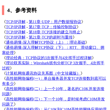
4、参考资料
《
TCP/IP详解
-
第11章·UDP：用户数据报协议
》
《
TCP/IP详解
-
第17章·TCP：传输控制协议
》
《
TCP/IP详解
-
第18章·TCP连接的建立与终止
》
《
TCP/IP详解
-
第21章·TCP的超时与重传
》
《
通俗易懂-深入理解TCP协议（上）：理论基础
》
《
通俗易懂-深入理解TCP协议（下）：RTT、滑动窗口、拥
塞处理
》
《
理论经典：TCP协议的3次握手与4次挥手过程详解
》
《
理论联系实际：Wireshark抓包分析TCP 3次握手、4次挥手
过程
》
《
计算机网络通讯协议关系图（中文珍藏版）
》
《
高性能网络编程(一)：单台服务器并发TCP连接数到底可以
有多少
》
《
高性能网络编程(二)：上一个10年，著名的C10K并发连接
问题
》
《
高性能网络编程(三)：下一个10年，是时候考虑C10M并发
问题了
》
《
高性能网络编程(四)：从C10K到C10M高性能网络应用的理