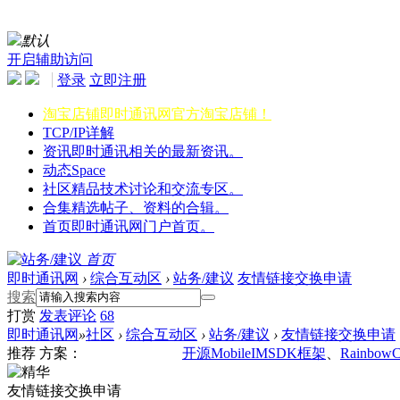
默认
开启辅助访问
登录
立即注册
淘宝店铺
即时通讯网官方淘宝店铺！
TCP/IP详解
资讯
即时通讯相关的最新资讯。
动态
Space
社区
精品技术讨论和交流专区。
合集
精选帖子、资料的合辑。
首页
即时通讯网门户首页。
首页
即时通讯网
›
综合互动区
›
站务/建议
友情链接交换申请
搜索
打赏
发表
评论
68
即时通讯网
»
社区
›
综合互动区
›
站务/建议
›
友情链接交换申请
推荐
方案：
开源MobileIMSDK框架
、
Rainbow
友情链接交换申请