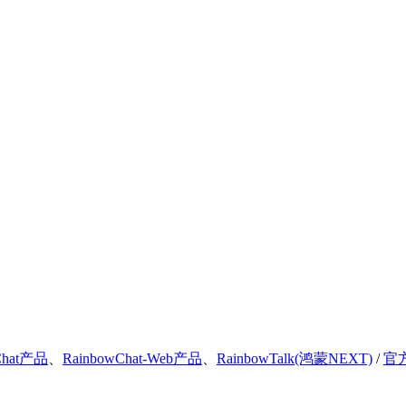
Chat产品
、
RainbowChat-Web产品
、
RainbowTalk(鸿蒙NEXT)
/
官