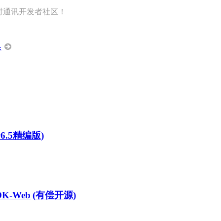
即时通讯开发者社区！
换
v6.5精编版)
DK-Web
(有偿开源)