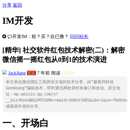
分享
返回
IM开发
开发IM：租？买？自已撸？
问问站长
[
精华
] 社交软件红包技术解密(二)：解密
微信摇一摇红包从0到1的技术演进
JackJiang
LV.9
7 年前
阅读
120829
本文来自微信团队工程师张文瑞的技术分享，由“极客邦科技
Geekbang”编辑发布，即时通讯网收录时有修订和改动。原文地
址：mp.weixin.qq.com/s?
__biz=MzAxNDU2MTU5MA==&mid=208037085&idx=1&sn=fb093ee
感谢原作者的分享。
一、开场白