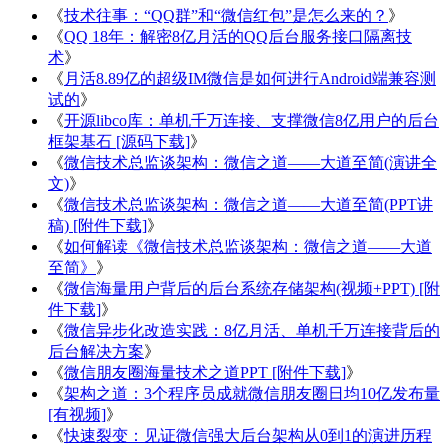
《
技术往事：“QQ群”和“微信红包”是怎么来的？
》
《
QQ 18年：解密8亿月活的QQ后台服务接口隔离技
术
》
《
月活8.89亿的超级IM微信是如何进行Android端兼容测
试的
》
《
开源libco库：单机千万连接、支撑微信8亿用户的后台
框架基石 [源码下载]
》
《
微信技术总监谈架构：微信之道——大道至简(演讲全
文)
》
《
微信技术总监谈架构：微信之道——大道至简(PPT讲
稿) [附件下载]
》
《
如何解读《微信技术总监谈架构：微信之道——大道
至简》
》
《
微信海量用户背后的后台系统存储架构(视频+PPT) [附
件下载]
》
《
微信异步化改造实践：8亿月活、单机千万连接背后的
后台解决方案
》
《
微信朋友圈海量技术之道PPT [附件下载]
》
《
架构之道：3个程序员成就微信朋友圈日均10亿发布量
[有视频]
》
《
快速裂变：见证微信强大后台架构从0到1的演进历程