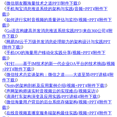
《
微信朋友圈海量技术之道PPT[附件下载]
》
《
手机淘宝消息推送系统的架构与实践(音频+PPT)[附件下
载]
》
《
如何进行实时音视频的质量评估与监控(视频+PPT)[附件下
载]
》
《
Go语言构建高并发消息推送系统实践PPT(来自360公司)[附
件下载]
》
《
网易IM云千万级并发消息处理能力的架构设计与实践PPT
[附件下载]
》
《
手机QQ的海量用户移动化实践分享(视频+PPT)[附件下
载]
》
《
钉钉——基于IM技术的新一代企业OA平台的技术挑战(视频
+PPT)[附件下载]
》
《
微信技术总监谈架构：微信之道——大道至简(PPT讲稿)[附
件下载]
》
《
Netty的架构剖析及应用案例介绍(视频+PPT)[附件下载]
》
《
声网架构师谈实时音视频云的实现难点(视频采访)
》
《
滴滴打车架构演变及应用实践(PPT讲稿)[附件下载]
》
《
微信海量用户背后的后台系统存储架构(视频+PPT)[附件下
载]
》
《
在线音视频直播室服务端架构最佳实践(视频+PPT)[附件下