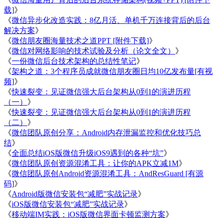
载]
》
《
微信异步化改造实践：8亿月活、单机千万连接背后的后台
解决方案
》
《
微信朋友圈海量技术之道PPT [附件下载]
》
《
微信对网络影响的技术试验及分析（论文全文）
》
《
一份微信后台技术架构的总结性笔记
》
《
架构之道：3个程序员成就微信朋友圈日均10亿发布量[有视
频]
》
《
快速裂变：见证微信强大后台架构从0到1的演进历程
（一）
》
《
快速裂变：见证微信强大后台架构从0到1的演进历程
（二）
》
《
微信团队原创分享：Android内存泄漏监控和优化技巧总
结
》
《
全面总结iOS版微信升级iOS9遇到的各种“坑”
》
《
微信团队原创资源混淆工具：让你的APK立减1M
》
《
微信团队原创Android资源混淆工具：AndResGuard [有源
码]
》
《
Android版微信安装包“减肥”实战记录
》
《
iOS版微信安装包“减肥”实战记录
》
《
移动端IM实践：iOS版微信界面卡顿监测方案
》