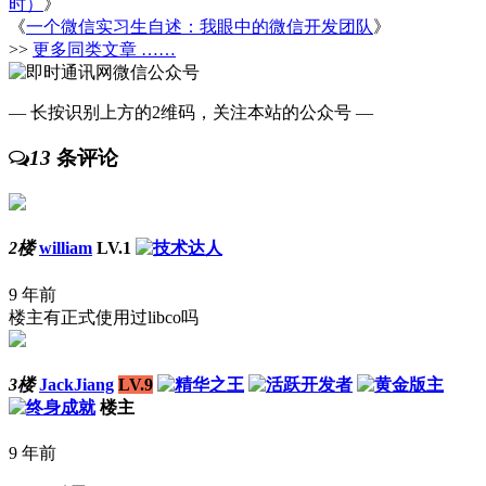
时）
》
《
一个微信实习生自述：我眼中的微信开发团队
》
>>
更多同类文章 ……
— 长按识别上方的2维码，关注本站的公众号 —
13
条评论
2楼
william
LV.1
9 年前
楼主有正式使用过libco吗
3楼
JackJiang
LV.9
楼主
9 年前