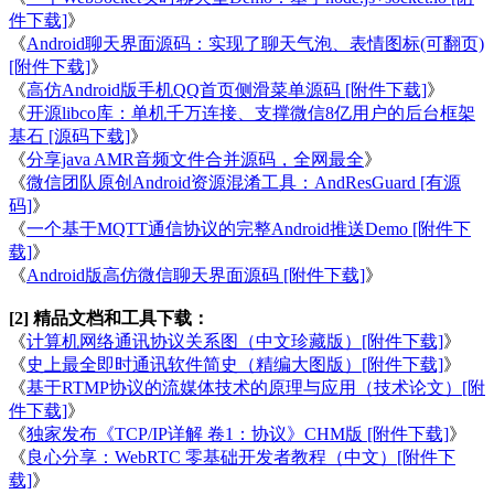
件下载]
》
《
Android聊天界面源码：实现了聊天气泡、表情图标(可翻页)
[附件下载]
》
《
高仿Android版手机QQ首页侧滑菜单源码 [附件下载]
》
《
开源libco库：单机千万连接、支撑微信8亿用户的后台框架
基石 [源码下载]
》
《
分享java AMR音频文件合并源码，全网最全
》
《
微信团队原创Android资源混淆工具：AndResGuard [有源
码]
》
《
一个基于MQTT通信协议的完整Android推送Demo [附件下
载]
》
《
Android版高仿微信聊天界面源码 [附件下载]
》
[2] 精品文档和工具下载：
《
计算机网络通讯协议关系图（中文珍藏版）[附件下载]
》
《
史上最全即时通讯软件简史（精编大图版）[附件下载]
》
《
基于RTMP协议的流媒体技术的原理与应用（技术论文）[附
件下载]
》
《
独家发布《TCP/IP详解 卷1：协议》CHM版 [附件下载]
》
《
良心分享：WebRTC 零基础开发者教程（中文）[附件下
载]
》