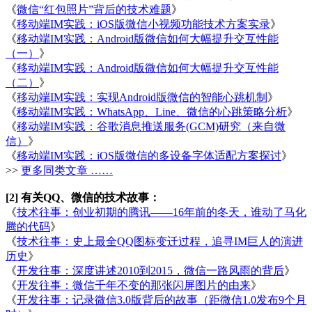
《
微信“红包照片”背后的技术难题
》
《
移动端IM实践：iOS版微信小视频功能技术方案实录
》
《
移动端IM实践：Android版微信如何大幅提升交互性能
（一）
》
《
移动端IM实践：Android版微信如何大幅提升交互性能
（二）
》
《
移动端IM实践：实现Android版微信的智能心跳机制
》
《
移动端IM实践：WhatsApp、Line、微信的心跳策略分析
》
《
移动端IM实践：谷歌消息推送服务(GCM)研究（来自微
信）
》
《
移动端IM实践：iOS版微信的多设备字体适配方案探讨
》
>>
更多同类文章 ……
[2] 有关QQ、微信的技术故事：
《
技术往事：创业初期的腾讯——16年前的冬天，谁动了马化
腾的代码
》
《
技术往事：史上最全QQ图标变迁过程，追寻IM巨人的演进
历史
》
《
开发往事：深度讲述2010到2015，微信一路风雨的背后
》
《
开发往事：微信千年不变的那张闪屏图片的由来
》
《
开发往事：记录微信3.0版背后的故事（距微信1.0发布9个月