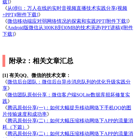
载]
》
《
从0到1：万人在线的实时音视频直播技术实践分享(视频
+PPT)[附件下载]
》
《
微信移动端应对弱网络情况的探索和实践PPT[附件下载]
》
《
Android版微信从300KB到30MB的技术演进(PPT讲稿)[附件
下载]
》
附录2：相关文章汇总
[1] 有关QQ、微信的技术文章：
《
微信后台团队：微信后台异步消息队列的优化升级实践分
享
》
《
微信团队原创分享：微信客户端SQLite数据库损坏修复实
践
》
《
腾讯原创分享(一)：如何大幅提升移动网络下手机QQ的图
片传输速度和成功率
》
《
腾讯原创分享(二)：如何大幅压缩移动网络下APP的流量消
耗（下篇）
》
《
腾讯原创分享(二)：如何大幅压缩移动网络下APP的流量消