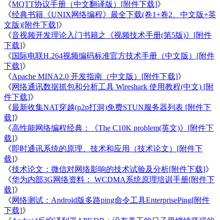
《
MQTT协议手册（中文翻译版）[附件下载]
》
《
经典书籍《UNIX网络编程》最全下载(卷1+卷2、中文版+英
文版)[附件下载]
》
《
音视频开发理论入门书籍之《视频技术手册(第5版)》[附件
下载]
》
《
国际电联H.264视频编码标准官方技术手册（中文版）[附件
下载]
》
《
Apache MINA2.0 开发指南（中文版）[附件下载]
》
《
网络通讯数据抓包和分析工具 Wireshark 使用教程(中文) [附
件下载]
》
《
最新收集NAT穿越(p2p打洞)免费STUN服务器列表 [附件下
载]
》
《
高性能网络编程经典：《The C10K problem(英文)》[附件下
载]
》
《
即时通讯系统的原理、技术和应用（技术论文）[附件下
载]
》
《
技术论文：微信对网络影响的技术试验及分析[附件下载]
》
《
华为内部3G网络资料： WCDMA系统原理培训手册[附件下
载]
》
《
网络测试：Android版多路ping命令工具EnterprisePing[附件
下载]
》