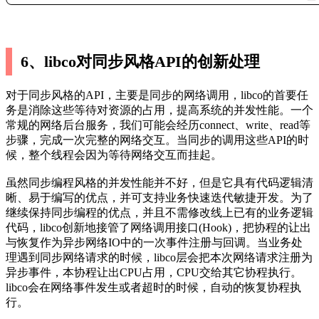
6、libco对同步风格API的创新处理
对于同步风格的API，主要是同步的网络调用，libco的首要任
务是消除这些等待对资源的占用，提高系统的并发性能。一个
常规的网络后台服务，我们可能会经历connect、write、read等
步骤，完成一次完整的网络交互。当同步的调用这些API的时
候，整个线程会因为等待网络交互而挂起。
虽然同步编程风格的并发性能并不好，但是它具有代码逻辑清
晰、易于编写的优点，并可支持业务快速迭代敏捷开发。为了
继续保持同步编程的优点，并且不需修改线上已有的业务逻辑
代码，libco创新地接管了网络调用接口(Hook)，把协程的让出
与恢复作为异步网络IO中的一次事件注册与回调。当业务处
理遇到同步网络请求的时候，libco层会把本次网络请求注册为
异步事件，本协程让出CPU占用，CPU交给其它协程执行。
libco会在网络事件发生或者超时的时候，自动的恢复协程执
行。