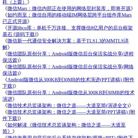
耗（上篇）
》
《
微信Mars：微信内部正在使用的网络层封装库，即将开源
》
《
如约而至：微信自用的移动端IM网络层跨平台组件库Mars
已正式开源
》
《
开源libco库：单机千万连接、支撑微信8亿用户的后台框架
基石 [源码下载]
》
《
微信新一代通信安全解决方案：基于TLS1.3的MMTLS详
解
》
《
微信团队原创分享：Android版微信后台保活实战分享(进程
保活篇)
》
《
微信团队原创分享：Android版微信后台保活实战分享(网络
保活篇)
》
《
Android版微信从300KB到30MB的技术演进(PPT讲稿) [附件
下载]
》
《
微信团队原创分享：Android版微信从300KB到30MB的技术
演进
》
《
微信技术总监谈架构：微信之道——大道至简(演讲全文)
》
《
微信技术总监谈架构：微信之道——大道至简(PPT讲稿) [附
件下载]
》
《
如何解读《微信技术总监谈架构：微信之道——大道至
简》
》
《
微信海量用户背后的后台系统存储架构(视频+PPT) [附件下