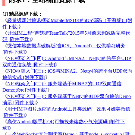
[1] 精品源码下载：
《
轻量级即时通讯框架MobileIMSDK的iOS源码（开源版）[附
件下载]
》
《
开源IM工程“蘑菇街TeamTalk”2015年5月前未删减版完整代
码 [附件下载]
》
《
微信本地数据库破解版(含iOS、Android)，仅供学习研究
[附件下载]
》
《
NIO框架入门(四)：Android与MINA2、Netty4的跨平台UDP
双向通信实战 [附件下载]
》
《
NIO框架入门(三)：iOS与MINA2、Netty4的跨平台UDP双向
通信实战 [附件下载]
》
《
NIO框架入门(二)：服务端基于MINA2的UDP双向通信
Demo演示 [附件下载]
》
《
NIO框架入门(一)：服务端基于Netty4的UDP双向通信Demo
演示 [附件下载]
》
《
用于IM中图片压缩的Android工具类源码，效果可媲美微信
[附件下载]
》
《
高仿Android版手机QQ可拖拽未读数小气泡源码 [附件下
载]
》
《
一个WebSocket实时聊天室Demo：基于node.js+socket.io [附