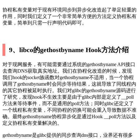
协程私有变量对于现有环境同步到异步化改造起了举足轻重的
作用，同时我们定义了一个非常简单方便的方法定义协程私有
变量，简单到只需一行声明代码即可。
9、libco的gethostbyname Hook方法介绍
对于现网服务，有可能需要通过系统的gethostbyname API接口
去查询DNS获取真实地址。我们在协程化改造的时候，发现
我们hook的socket族函数对gethostbyname不适用，当一个协程
调用了gethostbyname时会同步等待结果，这就导致了同线程内
的其它协程被延时执行。我们对glibc的gethostbyname源码进行
了研究，发现hook不生效主要是由于glibc内部是定义了__poll
方法来等待事件，而不是通用的poll方法；同时glibc还定义了
一个线程私有变量，不同协程的切换可能会重入导致数据不准
确。最终gethostbyname协程异步化是通过Hook __poll方法以及
定义协程私有变量解决的。
gethostbyname是glibc提供的同步查询dns接口，业界还有很多