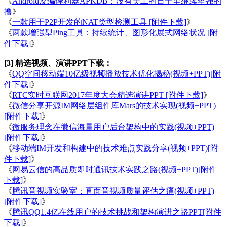
《
Android反编译利器APKDB：没有美工的日子里继续坚强的
撸
》
《
一款用于P2P开发的NAT类型检测工具 [附件下载]
》
《
两款增强型Ping工具：持续统计、图形化展式网络状况 [附
件下载]
》
[3] 精选视频、演讲PPT下载：
《
QQ空间移动端10亿级视频播放技术优化揭秘(视频+PPT)[附
件下载]
》
《
RTC实时互联网2017年度大会精选演讲PPT [附件下载]
》
《
微信分享开源IM网络层组件库Mars的技术实现(视频+PPT)
[附件下载]
》
《
微服务理念在微信海量用户后台架构中的实践(视频+PPT)
[附件下载]
》
《
移动端IM开发和构建中的技术难点实践分享(视频+PPT)[附
件下载]
》
《
网易云信的高品质即时通讯技术实践之路(视频+PPT)[附件
下载]
》
《
腾讯音视频实验室：直面音视频质量评估之痛(视频+PPT)
[附件下载]
》
《
腾讯QQ1.4亿在线用户的技术挑战和架构演进之路PPT[附件
下载]
》