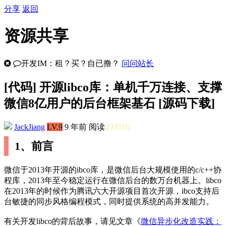
分享
返回
资源共享
开发IM：租？买？自已撸？
问问站长
[
代码
] 开源libco库：单机千万连接、支撑
微信8亿用户的后台框架基石 [源码下载]
JackJiang
LV.9
9 年前
阅读
233516
1、前言
微信于2013年开源的ibco库，是微信后台大规模使用的c/c++协
程库，2013年至今稳定运行在微信后台的数万台机器上。libco
在2013年的时候作为腾讯六大开源项目首次开源，ibco支持后
台敏捷的同步风格编程模式，同时提供系统的高并发能力。
有关开发libco的背后故事，请见文章《
微信异步化改造实践：