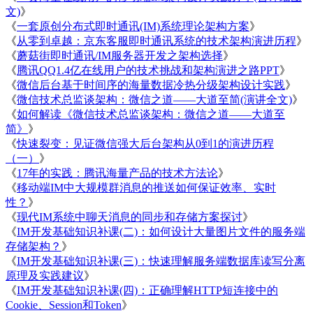
文)
》
《
一套原创分布式即时通讯(IM)系统理论架构方案
》
《
从零到卓越：京东客服即时通讯系统的技术架构演进历程
》
《
蘑菇街即时通讯/IM服务器开发之架构选择
》
《
腾讯QQ1.4亿在线用户的技术挑战和架构演进之路PPT
》
《
微信后台基于时间序的海量数据冷热分级架构设计实践
》
《
微信技术总监谈架构：微信之道——大道至简(演讲全文)
》
《
如何解读《微信技术总监谈架构：微信之道——大道至
简》
》
《
快速裂变：见证微信强大后台架构从0到1的演进历程
（一）
》
《
17年的实践：腾讯海量产品的技术方法论
》
《
移动端IM中大规模群消息的推送如何保证效率、实时
性？
》
《
现代IM系统中聊天消息的同步和存储方案探讨
》
《
IM开发基础知识补课(二)：如何设计大量图片文件的服务端
存储架构？
》
《
IM开发基础知识补课(三)：快速理解服务端数据库读写分离
原理及实践建议
》
《
IM开发基础知识补课(四)：正确理解HTTP短连接中的
Cookie、Session和Token
》