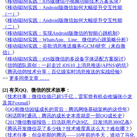
《
移动端IM实践：iOS版微信小视频功能技术方案实录
》
《
移动端IM实践：Android版微信如何大幅提升交互性能
（一）
》
《
移动端IM实践：Android版微信如何大幅提升交互性能
（二）
》
《
移动端IM实践：实现Android版微信的智能心跳机制
》
《
移动端IM实践：WhatsApp、Line、微信的心跳策略分析
》
《
移动端IM实践：谷歌消息推送服务(GCM)研究（来自微
信）
》
《
移动端IM实践：iOS版微信的多设备字体适配方案探讨
》
《
信鸽团队原创：一起走过 iOS10 上消息推送(APNS)的坑
》
《
腾讯信鸽技术分享：百亿级实时消息推送的实战经验
》
>>
更多同类文章 ……
[2] 有关QQ、微信的技术故事：
《
技术往事：微信估值已超5千亿，雷军曾有机会收编张小龙
及其Foxmail
》
《
QQ和微信凶猛成长的背后：腾讯网络基础架构的这些年
》
《
闲话即时通讯：腾讯的成长史本质就是一部QQ成长史
》
《
2017微信数据报告：日活跃用户达9亿、日发消息380亿条
》
《
腾讯开发微信花了多少钱？技术难度真这么大？难在哪？
》
《
技术往事：创业初期的腾讯——16年前的冬天，谁动了马化