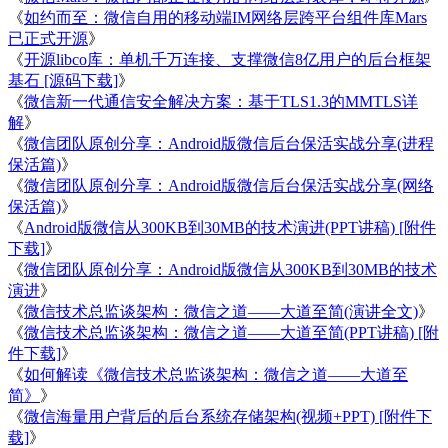
《
如约而至：微信自用的移动端IM网络层跨平台组件库Mars
已正式开源
》
《
开源libco库：单机千万连接、支撑微信8亿用户的后台框架
基石 [源码下载]
》
《
微信新一代通信安全解决方案：基于TLS1.3的MMTLS详
解
》
《
微信团队原创分享：Android版微信后台保活实战分享(进程
保活篇)
》
《
微信团队原创分享：Android版微信后台保活实战分享(网络
保活篇)
》
《
Android版微信从300KB到30MB的技术演进(PPT讲稿) [附件
下载]
》
《
微信团队原创分享：Android版微信从300KB到30MB的技术
演进
》
《
微信技术总监谈架构：微信之道——大道至简(演讲全文)
》
《
微信技术总监谈架构：微信之道——大道至简(PPT讲稿) [附
件下载]
》
《
如何解读《微信技术总监谈架构：微信之道——大道至
简》
》
《
微信海量用户背后的后台系统存储架构(视频+PPT) [附件下
载]
》