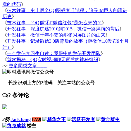
腾的代码
》
《
技术往事：史上最全QQ图标变迁过程，追寻IM巨人的演进
历史
》
《
技术往事：“QQ群”和“微信红包”是怎么来的？
》
《
开发往事：深度讲述2010到2015，微信一路风雨的背后
》
《
开发往事：微信千年不变的那张闪屏图片的由来
》
《
开发往事：记录微信3.0版背后的故事（距微信1.0发布9个月
时）
》
《
一个微信实习生自述：我眼中的微信开发团队
》
《
首次揭秘：QQ实时视频聊天背后的神秘组织
》
>>
更多同类文章 ……
— 长按识别上方的2维码，关注本站的公众号 —
3
条评论
2楼
JackJiang
LV.9
楼主