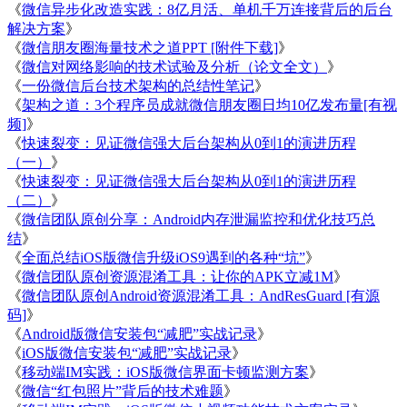
《
微信异步化改造实践：8亿月活、单机千万连接背后的后台
解决方案
》
《
微信朋友圈海量技术之道PPT [附件下载]
》
《
微信对网络影响的技术试验及分析（论文全文）
》
《
一份微信后台技术架构的总结性笔记
》
《
架构之道：3个程序员成就微信朋友圈日均10亿发布量[有视
频]
》
《
快速裂变：见证微信强大后台架构从0到1的演进历程
（一）
》
《
快速裂变：见证微信强大后台架构从0到1的演进历程
（二）
》
《
微信团队原创分享：Android内存泄漏监控和优化技巧总
结
》
《
全面总结iOS版微信升级iOS9遇到的各种“坑”
》
《
微信团队原创资源混淆工具：让你的APK立减1M
》
《
微信团队原创Android资源混淆工具：AndResGuard [有源
码]
》
《
Android版微信安装包“减肥”实战记录
》
《
iOS版微信安装包“减肥”实战记录
》
《
移动端IM实践：iOS版微信界面卡顿监测方案
》
《
微信“红包照片”背后的技术难题
》