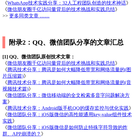
《
WhatsApp技术实践分享：32人工程团队创造的技术神话
》
《
微信朋友圈千亿访问量背后的技术挑战和实践总结
》
>>
更多同类文章 ……
附录2：QQ、微信团队分享的文章汇总
[1] QQ、微信团队原创技术文章：
《
微信朋友圈千亿访问量背后的技术挑战和实践总结
》
《
腾讯技术分享：腾讯是如何大幅降低带宽和网络流量的(图
片压缩篇)
》
《
腾讯技术分享：腾讯是如何大幅降低带宽和网络流量的(音
视频技术篇)
》
《
微信团队分享：微信移动端的全文检索多音字问题解决方
案
》
《
腾讯技术分享：Android版手机QQ的缓存监控与优化实践
》
《
微信团队分享：iOS版微信的高性能通用key-value组件技术
实践
》
《
微信团队分享：iOS版微信是如何防止特殊字符导致的炸
群、APP崩溃的？
》