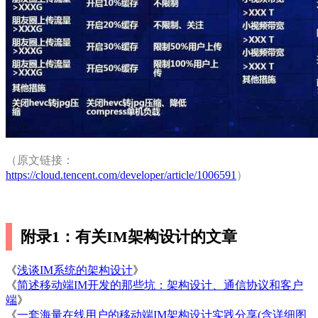
（原文链接：
https://cloud.tencent.com/developer/article/1006591
）
附录1：有关IM架构设计的文章
《
浅谈IM系统的架构设计
》
《
简述移动端IM开发的那些坑：架构设计、通信协议和客户
端
》
《
一套海量在线用户的移动端IM架构设计实践分享(含详细图