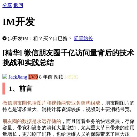
分享
返回
IM开发
开发IM：租？买？自已撸？
问问站长
[
精华
] 微信朋友圈千亿访问量背后的技术
挑战和实践总结
JackJiang
LV.9
8 年前
阅读
145282
1、前言
微信朋友圈包括图片和视频两套业务架构组成
，朋友圈图片的
特点是请求量大、消耗计算资源较多，视频则主要消耗带宽。
朋友圈的数据是永远存储的
，而且随着业务的快速发展，存储
容量、带宽和设备的消耗大量增加，尤其重大节日带来的使用
量增长，更加剧了消耗，也给运维人员的保障带来了巨大压