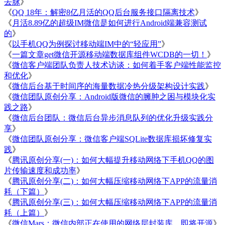
去脉
》
《
QQ 18年：解密8亿月活的QQ后台服务接口隔离技术
》
《
月活8.89亿的超级IM微信是如何进行Android端兼容测试
的
》
《
以手机QQ为例探讨移动端IM中的“轻应用”
》
《
一篇文章get微信开源移动端数据库组件WCDB的一切！
》
《
微信客户端团队负责人技术访谈：如何着手客户端性能监控
和优化
》
《
微信后台基于时间序的海量数据冷热分级架构设计实践
》
《
微信团队原创分享：Android版微信的臃肿之困与模块化实
践之路
》
《
微信后台团队：微信后台异步消息队列的优化升级实践分
享
》
《
微信团队原创分享：微信客户端SQLite数据库损坏修复实
践
》
《
腾讯原创分享(一)：如何大幅提升移动网络下手机QQ的图
片传输速度和成功率
》
《
腾讯原创分享(二)：如何大幅压缩移动网络下APP的流量消
耗（下篇）
》
《
腾讯原创分享(三)：如何大幅压缩移动网络下APP的流量消
耗（上篇）
》
《
微信Mars：微信内部正在使用的网络层封装库，即将开源
》