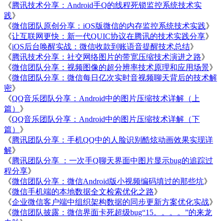
《
腾讯技术分享：Android手Q的线程死锁监控系统技术实
践
》
《
微信团队原创分享：iOS版微信的内存监控系统技术实践
》
《
让互联网更快：新一代QUIC协议在腾讯的技术实践分享
》
《
iOS后台唤醒实战：微信收款到账语音提醒技术总结
》
《
腾讯技术分享：社交网络图片的带宽压缩技术演进之路
》
《
微信团队分享：视频图像的超分辨率技术原理和应用场景
》
《
微信团队分享：微信每日亿次实时音视频聊天背后的技术解
密
》
《
QQ音乐团队分享：Android中的图片压缩技术详解（上
篇）
》
《
QQ音乐团队分享：Android中的图片压缩技术详解（下
篇）
》
《
腾讯团队分享：手机QQ中的人脸识别酷炫动画效果实现详
解
》
《
腾讯团队分享 ：一次手Q聊天界面中图片显示bug的追踪过
程分享
》
《
微信团队分享：微信Android版小视频编码填过的那些坑
》
《
微信手机端的本地数据全文检索优化之路
》
《
企业微信客户端中组织架构数据的同步更新方案优化实战
》
《
微信团队披露：微信界面卡死超级bug“15。。。。”的来龙