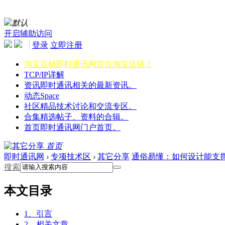
默认
开启辅助访问
登录
立即注册
淘宝店铺
即时通讯网官方淘宝店铺！
TCP/IP详解
资讯
即时通讯相关的最新资讯。
动态
Space
社区
精品技术讨论和交流专区。
合集
精选帖子、资料的合辑。
首页
即时通讯网门户首页。
首页
即时通讯网
›
专项技术区
›
其它分享
通俗易懂：如何设计能支
搜索
本文目录
1、引言
2、相关文章