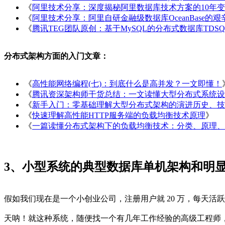
《
阿里技术分享：深度揭秘阿里数据库技术方案的10年
《
阿里技术分享：阿里自研金融级数据库OceanBase的
《
腾讯TEG团队原创：基于MySQL的分布式数据库TDS
分布式架构方面的入门文章：
《
高性能网络编程(七)：到底什么是高并发？一文即懂！
《
腾讯资深架构师干货总结：一文读懂大型分布式系统设
《
新手入门：零基础理解大型分布式架构的演进历史、技
《
快速理解高性能HTTP服务端的负载均衡技术原理
》
《
一篇读懂分布式架构下的负载均衡技术：分类、原理、
3、小型系统的典型数据库单机架构和明
假如我们现在是一个小创业公司，注册用户就 20 万，每天活跃用
天呐！就这种系统，随便找一个有几年工作经验的高级工程师