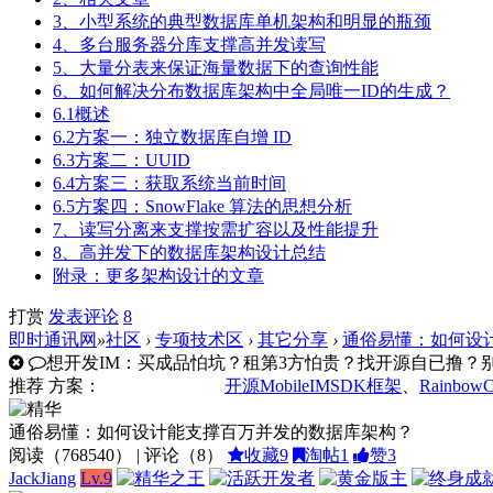
3、小型系统的典型数据库单机架构和明显的瓶颈
4、多台服务器分库支撑高并发读写
5、大量分表来保证海量数据下的查询性能
6、如何解决分布数据库架构中全局唯一ID的生成？
6.1概述
6.2方案一：独立数据库自增 ID
6.3方案二：UUID
6.4方案三：获取系统当前时间
6.5方案四：SnowFlake 算法的思想分析
7、读写分离来支撑按需扩容以及性能提升
8、高并发下的数据库架构设计总结
附录：更多架构设计的文章
打赏
发表
评论
8
即时通讯网
»
社区
›
专项技术区
›
其它分享
›
通俗易懂：如何设
想开发IM：买成品怕坑？租第3方怕贵？找开源自已撸？别走
推荐
方案：
开源MobileIMSDK框架
、
Rainbow
通俗易懂：如何设计能支撑百万并发的数据库架构？
阅读（
768540
） | 评论（
8
）
收藏
9
淘帖
1
赞
3
JackJiang
Lv.9