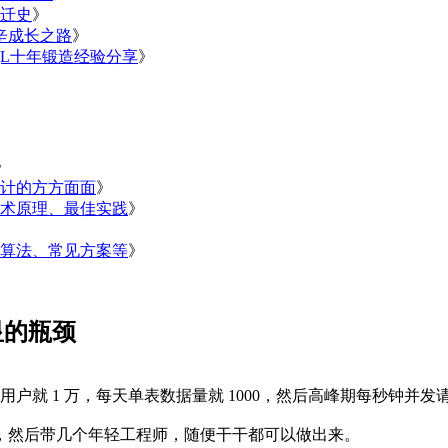
变迁史
》
艰辛成长之路
》
QL十年锻造经验分享
》
》
计的方方面面
》
术原理、最佳实践
》
算法、常见方案等
》
显的瓶颈
户就 1 万，每天单表数据量就 1000，然后高峰期每秒钟并发请
，然后带几个年轻工程师，随便干干都可以做出来。