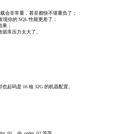
负载会非常重，甚至都快不堪重负了；
你的 SQL 性能更差了；
结果；
数据库压力太大了。
是 16 核 32G 的机器配置。
db_order_02 等等。