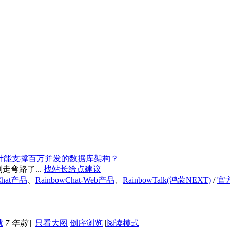
计能支撑百万并发的数据库架构？
弯路了...
找站长给点建议
Chat产品
、
RainbowChat-Web产品
、
RainbowTalk(鸿蒙NEXT)
/
官
7 年前
|
|
只看大图
倒序浏览
|
阅读模式