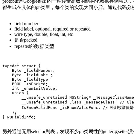
protobuf是Google推出的一种轻量高效的结构化数据存
都生成在具体的pb类里，每个类的实现大同小异。通过代码分析
field number
field label, optional, required or repeated
wire type, double, float, int, etc
是否packed
repeated的数据类型
typedef struct {

    Byte _fieldNumber;

    Byte _fieldLabel;

    Byte _fieldType;

    BOOL _isPacked;

    int _enumInitValue;

    union {

        __unsafe_unretained NSString* _messageClassName
        __unsafe_unretained Class _messageClass; // Cl
        IsEnumValidFunc _isEnumValidFunc; // 检测枚举
    };

} PBFieldInfo;
另外通过无用selector列表，发现不少pb类属性的getter或sett