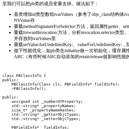
至我们可以把pb类的成员变量去掉。做法如下：
基类增加id类型数组ivarValues（参考了objc_clas
NSValue存
重载methodSignatureForSelector:方法，返回属性getter、
重载forwardInvocation:方法，分析invocation.selecto
并存放到ivarValues里
重载setValue:forUndefinedKey:、valueForUndefine
做下性能优化，如pb类在initialize做一次初始化，缓存属性名
ARC（有些时候ARC自动添加的retain/release挺影响性
class PBClassInfo {

public:

    PBClassInfo(Class cls, PBFieldInfo* fieldInfo);

    ~PBClassInfo();

public:

    unsigned int _numberOfProperty;

    std::string* _propertyNames;

    size_t* _propertyNameHashes;

    std::string* _getterObjCTypes;

    std::string* _setterObjCTypes;

    PBFieldInfo* _fieldInfos;
