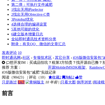
第二弹：可执行文件减肥
1找出无用的selector
2找出无用Objective-C类
3Protobuf优化
4选择合理的编译设置
5其他可能的优化
6建立版本增量日志
全站即时通讯技术资料分类
附录：有关QQ、微信的文章汇总
发表
评论
10
即时通讯网
»
社区
›
专项技术区
›
其它分享
›
iOS版微信安装包“
想开发IM：买成品怕坑？租第3方怕贵？找开源自已撸？别走
推荐
方案：
开源MobileIMSDK框架
、
Rainbow
iOS版微信安装包“减肥”实战记录
阅读（
90423
） | 评论（
10
）
收藏
2
淘帖
2
赞
只是路过
Lv.7
10 年前
|
|
只看大图
倒序浏览
|
阅读模
前言