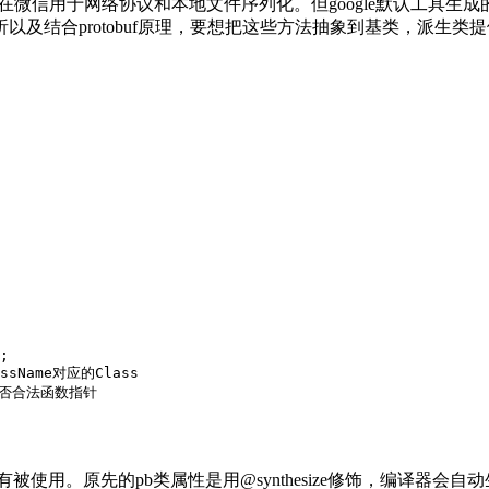
储格式，在微信用于网络协议和本地文件序列化。但google默认
以及结合protobuf原理，要想把这些方法抽象到基类，派生类
;

assName对应的Class

值是否合法函数指针

er没有被使用。原先的pb类属性是用@synthesize修饰，编译器会自动生