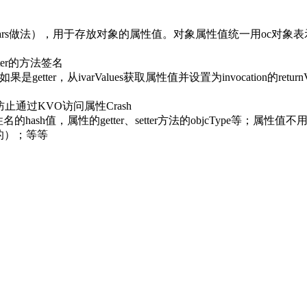
s结构体ivars做法），用于存放对象的属性值。对象属性值统一用oc对象表示
setter的方法签名
r类型。如果是getter，从ivarValues获取属性值并设置为invocation的ret
dKey:，防止通过KVO访问属性Crash
的hash值，属性的getter、setter方法的objcType等；属性
能的）；等等