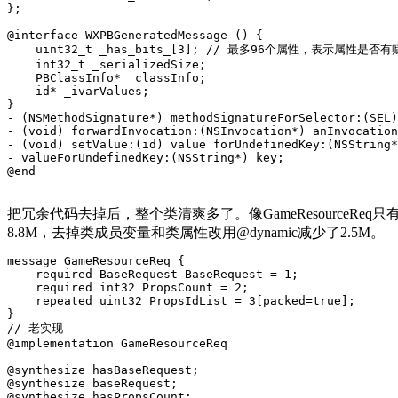
};

@interface WXPBGeneratedMessage () {

    uint32_t _has_bits_[3]; // 最多96个属性，表示属性是否有
    int32_t _serializedSize;

    PBClassInfo* _classInfo;

    id* _ivarValues;

}

- (NSMethodSignature*) methodSignatureForSelector:(SEL)
- (void) forwardInvocation:(NSInvocation*) anInvocation
- (void) setValue:(id) value forUndefinedKey:(NSString*
- valueForUndefinedKey:(NSString*) key;

@end
把冗余代码去掉后，整个类清爽多了。像GameResourceReq
8.8M，去掉类成员变量和类属性改用@dynamic减少了2.5M。
message GameResourceReq {

    required BaseRequest BaseRequest = 1;

    required int32 PropsCount = 2;

    repeated uint32 PropsIdList = 3[packed=true];

}

// 老实现

@implementation GameResourceReq

@synthesize hasBaseRequest;

@synthesize baseRequest;

@synthesize hasPropsCount;
