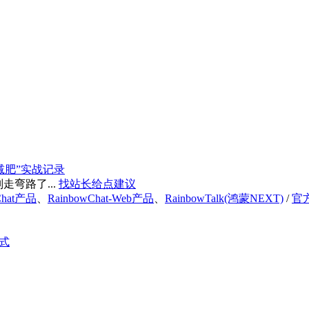
减肥”实战记录
弯路了...
找站长给点建议
Chat产品
、
RainbowChat-Web产品
、
RainbowTalk(鸿蒙NEXT)
/
官
式