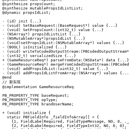
@synthesize propsCount;

@synthesize mutablePropsIdListList;

@dynamic propsIdList;

- (id) init {...}

- (void) SetBaseRequest:(BaseRequest*) value {...}

- (void) SetPropsCount:(int32_t) value {...}

- (NSArray*) propsIdListList {...}

- (NSMutableArray*)propsIdList {...}

- (void)setPropsIdList:(NSMutableArray*) values {...}

- (BOOL) isInitialized {...}

- (void) writeToCodedOutputStream:(PBCodedOutputStream*
- (int32_t) serializedSize {...}

+ (GameResourceReq*) parseFromData:(NSData*) data {...}

- (GameResourceReq*) mergeFromCodedInputStream:(PBCoded
- (void) addPropsIdList:(uint32_t) value {...}

- (void) addPropsIdListFromArray:(NSArray*) values {...
@end

// 新实现

@implementation GameResourceReq

PB_PROPERTY_TYPE baseRequest;

PB_PROPERTY_TYPE opType;

PB_PROPERTY_TYPE brandUserName;

+ (void) initialize {

  static PBFieldInfo _fieldInfoArray[] = {

    {1, FieldLabelRequired, FieldTypeMessage, NO, 0, ._
    {2, FieldLabelRequired, FieldTypeInt32, NO, 0, 0},
