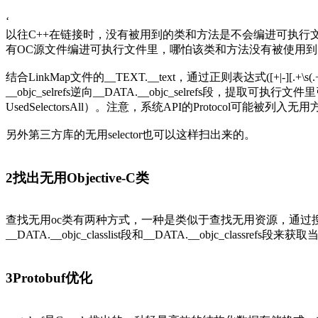
‘
以往C++在链接时，没有被用到的类和方法是不会编进可执行文
有OC源文件编进可执行文件里，哪怕该类和方法没有被使用到
结合LinkMap文件的__TEXT.__text，通过正则表达式([+|-][.+
__objc_selrefs逆向__DATA.__objc_selrefs段，提取可执
UsedSelectorsAll）。注意，系统API的Protocol可能被
另外第三方库的无用selector也可以这样扫出来的。
2
找出无用Objective-C类
查找无用oc类有两种方式，一种是类似于查找无用资源，通过搜索"[ClassNa
__DATA.__objc_classlist段和__DATA.__objc_cla
3
Protobuf优化