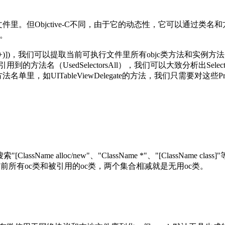
件里。但Objctive-C不同，由于它的动态性，它可以通过类
。
\s(.+)])，我们可以提取当前可执行文件里所有objc类方法和实例方法（Select
行文件里引用到的方法名（UsedSelectorsAll），我们可以大致分析出Selec
列入无用方法名单里，如UITableViewDelegate的方法，我们只需要对
me alloc/new"、"ClassName *"、"[ClassName 
ssrefs段来获取当前所有oc类和被引用的oc类，两个集合相减就是无用oc类。