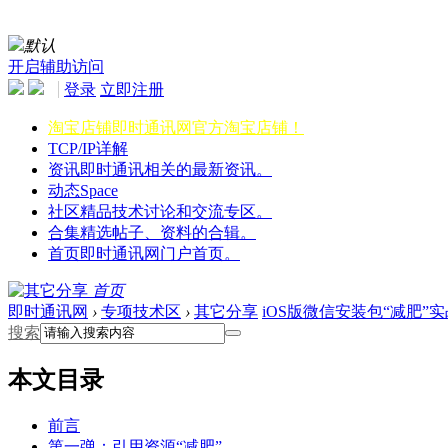
默认
开启辅助访问
登录
立即注册
淘宝店铺
即时通讯网官方淘宝店铺！
TCP/IP详解
资讯
即时通讯相关的最新资讯。
动态
Space
社区
精品技术讨论和交流专区。
合集
精选帖子、资料的合辑。
首页
即时通讯网门户首页。
首页
即时通讯网
›
专项技术区
›
其它分享
iOS版微信安装包“减肥”
搜索
本文目录
前言
第一弹：引用资源“减肥”