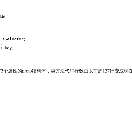
赋值

 aSelector;

;

) key;

只有3个属性的proto结构体，类方法代码行数由以前的127行变成现