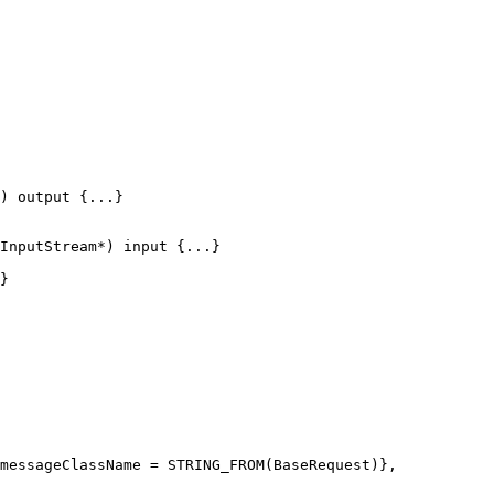
) output {...}

InputStream*) input {...}

}

messageClassName = STRING_FROM(BaseRequest)},
