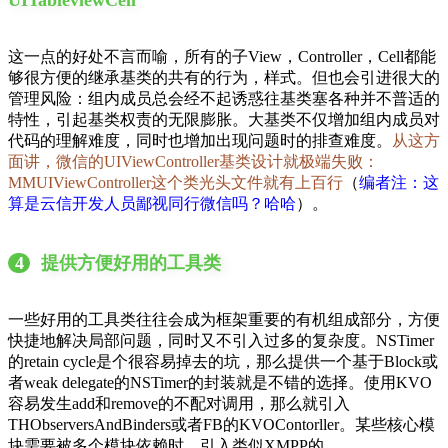
UITableviewCell
这一点的好处不言而喻，所有的子View，Controller，Cell都能
够很方便的继承基类的共有的行为，样式。但也会引进很大的
管理风险：组内成员总会经不起诱惑往基类塞各种并不普适的
特性，引起基类权责的无限膨胀。大基类不仅增加组内成员对
代码的理解难度，同时也增加出现问题时的排查难度。
从这方
面讲，微信的UIViewController基类设计就极端失败：
MMUIViewController这个类光头文件就有上百行
（
编者注：这
算是云信开发人员鄙视同行微信吗？哈哈
）。
4
提供方便好用的工具类
一些好用的工具类往往会成为框架重要的有机组成部分，方便
快捷地解决局部问题，同时又不引入过多的复杂度。NSTimer
的retain cycle是个很容易掉去的坑，那么提供一个基于Block或
者weak delegate的NSTimer的封装就是不错的选择。使用KVO
容易发生add和remove的不配对调用，那么就引入
THObserversAndBinders或者FB的KVOContorller。某些核心模
块需要被多个模块依赖时，引入类似XMPP的