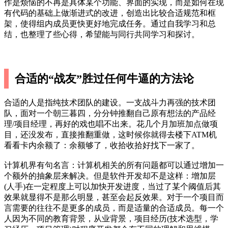
作是烦恼的不再是具体某个功能、界面的实现，而是如何在现
有代码的基础上做渐进式的改进，创造出比较合适规范和框
架，使得组内成员更快更好地完成任务。通过自我学习和总
结，也整理了些心得，希望能与同行共同学习和探讨。
合适的“战友”胜过任何牛逼的方法论
合适的人是指纯技术团队的建设。一支战斗力再强的技术团
队，面对一个朝三暮四，分分钟推翻自己原有想法的产品经
理/项目经理，再好的戏也唱不出来。花几个月加班加点做项
目，还没发布，直接推翻重做，这时候你就得去楼下ATM机
看看卡内余额了：余额够了，收拾收拾好找下一家了。
计算机界有句名言：计算机相关的所有问题都可以通过增加一
个额外的抽象层来解决。但是软件开发却不是这样：增加层
(人手)在一定程度上可以加快开发进度，当过了某个阈值后其
效果就显得不是那么明显，甚至会起反效果。对于一个项目而
言需要的往往不是更多的成员，而是适量的合适成员。每一个
人因为不同的教育背景，从业背景，项目经历(技术选型，学