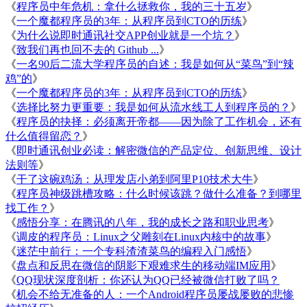
《
程序员中年危机：拿什么拯救你，我的三十五岁
》
《
一个魔都程序员的3年：从程序员到CTO的历练
》
《
为什么说即时通讯社交APP创业就是一个坑？
》
《
致我们再也回不去的 Github ...
》
《
一名90后二流大学程序员的自述：我是如何从“菜鸟”到“辣
鸡”的
》
《
一个魔都程序员的3年：从程序员到CTO的历练
》
《
选择比努力更重要：我是如何从流水线工人到程序员的？
》
《
程序员的抉择：必须离开帝都——因为除了工作机会，还有
什么值得留恋？
》
《
即时通讯创业必读：解密微信的产品定位、创新思维、设计
法则等
》
《
干了这碗鸡汤：从理发店小弟到阿里P10技术大牛
》
《
程序员神级跳槽攻略：什么时候该跳？做什么准备？到哪里
找工作？
》
《
感悟分享：在腾讯的八年，我的成长之路和职业思考
》
《
调皮的程序员：Linux之父雕刻在Linux内核中的故事
》
《
迷茫中前行：一个专科渣渣菜鸟的编程入门感悟
》
《
盘点和反思在微信的阴影下艰难求生的移动端IM应用
》
《
QQ现状深度剖析：你还认为QQ已经被微信打败了吗？
《
机会不给无准备的人：一个Android程序员屡战屡败的悲惨