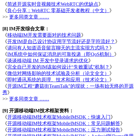
《
简述开源实时音视频技术WebRTC的优缺点
》
《
良心分享：WebRTC 零基础开发者教程（中文）
》
>>
更多同类文章 ……
[8] IM开发综合文章：
《
移动端IM开发需要面对的技术问题
》
《
开发IM是自己设计协议用字节流好还是字符流好？
》
《
请问有人知道语音留言聊天的主流实现方式吗？
》
《
IM系统中如何保证消息的可靠投递（即QoS机制）
》
《
谈谈移动端 IM 开发中登录请求的优化
》
《
完全自已开发的IM该如何设计“失败重试”机制？
》
《
微信对网络影响的技术试验及分析（论文全文）
》
《
即时通讯系统的原理、技术和应用（技术论文）
》
《
开源IM工程“蘑菇街TeamTalk”的现状：一场有始无终的开源
秀
》
>>
更多同类文章 ……
[9] 开源移动端IM技术框架资料：
《
开源移动端IM技术框架MobileIMSDK：快速入门
》
《
开源移动端IM技术框架MobileIMSDK：常见问题解答
》
《
开源移动端IM技术框架MobileIMSDK：压力测试报告
》