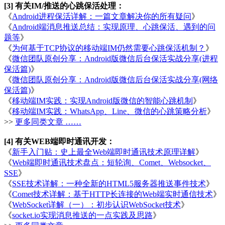
[3] 有关IM/推送的心跳保活处理：
《
Android进程保活详解：一篇文章解决你的所有疑问
》
《
Android端消息推送总结：实现原理、心跳保活、遇到的问
题等
》
《
为何基于TCP协议的移动端IM仍然需要心跳保活机制？
》
《
微信团队原创分享：Android版微信后台保活实战分享(进程
保活篇)
》
《
微信团队原创分享：Android版微信后台保活实战分享(网络
保活篇)
》
《
移动端IM实践：实现Android版微信的智能心跳机制
》
《
移动端IM实践：WhatsApp、Line、微信的心跳策略分析
》
>>
更多同类文章 ……
[4] 有关WEB端即时通讯开发：
《
新手入门贴：史上最全Web端即时通讯技术原理详解
》
《
Web端即时通讯技术盘点：短轮询、Comet、Websocket、
SSE
》
《
SSE技术详解：一种全新的HTML5服务器推送事件技术
》
《
Comet技术详解：基于HTTP长连接的Web端实时通信技术
》
《
WebSocket详解（一）：初步认识WebSocket技术
》
《
socket.io实现消息推送的一点实践及思路
》