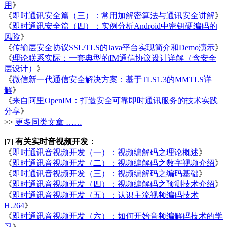
用
》
《
即时通讯安全篇（三）：常用加解密算法与通讯安全讲解
》
《
即时通讯安全篇（四）：实例分析Android中密钥硬编码的
风险
》
《
传输层安全协议SSL/TLS的Java平台实现简介和Demo演示
》
《
理论联系实际：一套典型的IM通信协议设计详解（含安全
层设计）
》
《
微信新一代通信安全解决方案：基于TLS1.3的MMTLS详
解
》
《
来自阿里OpenIM：打造安全可靠即时通讯服务的技术实践
分享
》
>>
更多同类文章 ……
[7] 有关实时音视频开发：
《
即时通讯音视频开发（一）：视频编解码之理论概述
》
《
即时通讯音视频开发（二）：视频编解码之数字视频介绍
》
《
即时通讯音视频开发（三）：视频编解码之编码基础
》
《
即时通讯音视频开发（四）：视频编解码之预测技术介绍
》
《
即时通讯音视频开发（五）：认识主流视频编码技术
H.264
》
《
即时通讯音视频开发（六）：如何开始音频编解码技术的学
习
》