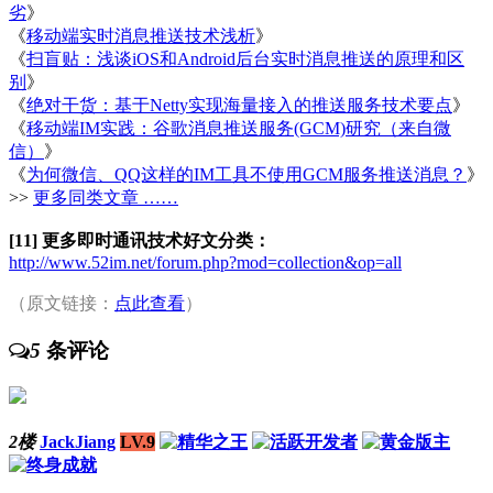
劣
》
《
移动端实时消息推送技术浅析
》
《
扫盲贴：浅谈iOS和Android后台实时消息推送的原理和区
别
》
《
绝对干货：基于Netty实现海量接入的推送服务技术要点
》
《
移动端IM实践：谷歌消息推送服务(GCM)研究（来自微
信）
》
《
为何微信、QQ这样的IM工具不使用GCM服务推送消息？
》
>>
更多同类文章 ……
[11] 更多即时通讯技术好文分类：
http://www.52im.net/forum.php?mod=collection&op=all
（原文链接：
点此查看
）
5
条评论
2楼
JackJiang
LV.9