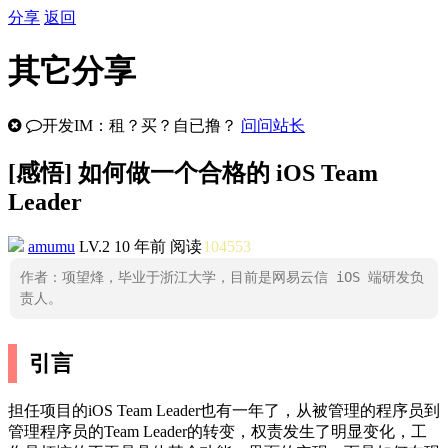
分享
返回
其它分享
开发IM：租？买？自已撸？
问问站长
[
感悟
] 如何做一个合格的 iOS Team
Leader
amumu
LV.2
10 年前
阅读
104553
作者：项望烽，毕业于浙江大学，目前是网易云信 iOS 端研发负
责人。
引言
担任项目的iOS Team Leader也有一年了，从被管理的程序员到
管理程序员的Team Leader的转变，权责发生了明显变化，工