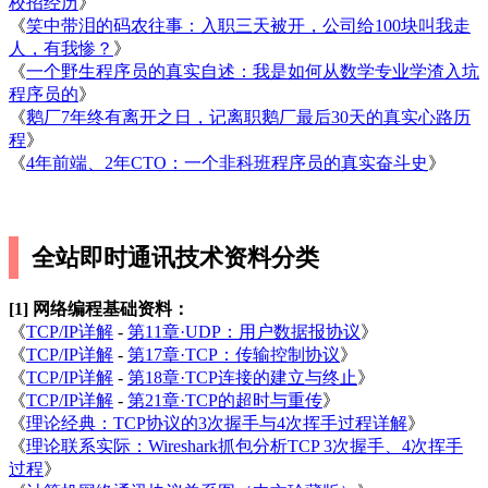
校招经历
》
《
笑中带泪的码农往事：入职三天被开，公司给100块叫我走
人，有我惨？
》
《
一个野生程序员的真实自述：我是如何从数学专业学渣入坑
程序员的
》
《
鹅厂7年终有离开之日，记离职鹅厂最后30天的真实心路历
程
》
《
4年前端、2年CTO：一个非科班程序员的真实奋斗史
》
全站即时通讯技术资料分类
[1] 网络编程基础资料：
《
TCP/IP详解
-
第11章·UDP：用户数据报协议
》
《
TCP/IP详解
-
第17章·TCP：传输控制协议
》
《
TCP/IP详解
-
第18章·TCP连接的建立与终止
》
《
TCP/IP详解
-
第21章·TCP的超时与重传
》
《
理论经典：TCP协议的3次握手与4次挥手过程详解
》
《
理论联系实际：Wireshark抓包分析TCP 3次握手、4次挥手
过程
》