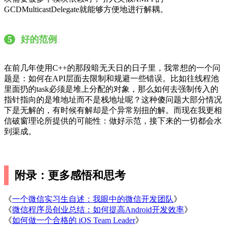
GCDMulticastDelegate就能够方便地进行解耦。
5
好的范例
在前几年使用C++的那段暗无天日的日子里，我常想的一个问
题是：如何在API层面去限制和规避一些错误。比如往线程池
里面扔的task必须是堆上分配的对象，那么如何去强制传入的
指针指向的是堆地址而不是栈地址呢？这种傻问题大部分情况
下是无解的，有时候有解却是个异常别扭的解。而现在我更相
信破窗理论所提供的可能性：做好示范，接下来的一切都会水
到渠成。
附录：更多感悟和思考
《
一个微信实习生自述：我眼中的微信开发团队
》
《
微信程序员创业总结：如何提高Android开发效率
》
《
如何做一个合格的 iOS Team Leader
》