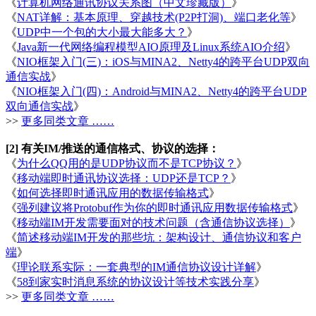
《
计算机网络通讯协议关系图（中文珍藏版）
》
《
NAT详解：基本原理、穿越技术(P2P打洞)、端口老化等
》
《
UDP中一个包的大小最大能多大？
》
《
Java新一代网络编程模型AIO原理及Linux系统AIO介绍
》
《
NIO框架入门(三)：iOS与MINA2、Netty4的跨平台UDP双向
通信实战
》
《
NIO框架入门(四)：Android与MINA2、Netty4的跨平台UDP
双向通信实战
》
>>
更多同类文章 ……
[2] 有关IM/推送的通信格式、协议的选择：
《
为什么QQ用的是UDP协议而不是TCP协议？
》
《
移动端即时通讯协议选择：UDP还是TCP？
》
《
如何选择即时通讯应用的数据传输格式
》
《
强列建议将Protobuf作为你的即时通讯应用数据传输格式
》
《
移动端IM开发需要面对的技术问题（含通信协议选择）
》
《
简述移动端IM开发的那些坑：架构设计、通信协议和客户
端
》
《
理论联系实际：一套典型的IM通信协议设计详解
》
《
58到家实时消息系统的协议设计等技术实践分享
》
>>
更多同类文章 ……