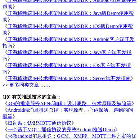
《
开源移动端IM技术框架MobileIMSDK：Android版Demo使用
帮助
》
《
开源移动端IM技术框架MobileIMSDK：Java版Demo使用帮
助
》
《
开源移动端IM技术框架MobileIMSDK：iOS版Demo使用帮
助
》
《
开源移动端IM技术框架MobileIMSDK：Android客户端开发
指南
》
《
开源移动端IM技术框架MobileIMSDK：Java客户端开发指
南
》
《
开源移动端IM技术框架MobileIMSDK：iOS客户端开发指
南
》
《
开源移动端IM技术框架MobileIMSDK：Server端开发指南
》
>>
更多同类文章 ……
[10] 有关推送技术的文章：
《
iOS的推送服务APNs详解：设计思路、技术原理及缺陷等
》
《
Android端消息推送总结：实现原理、心跳保活、遇到的问
题等
》
《
扫盲贴：认识MQTT通信协议
》
《
一个基于MQTT通信协议的完整Android推送Demo
》
《
求教android消息推送：GCM、XMPP、MQTT三种方案的优