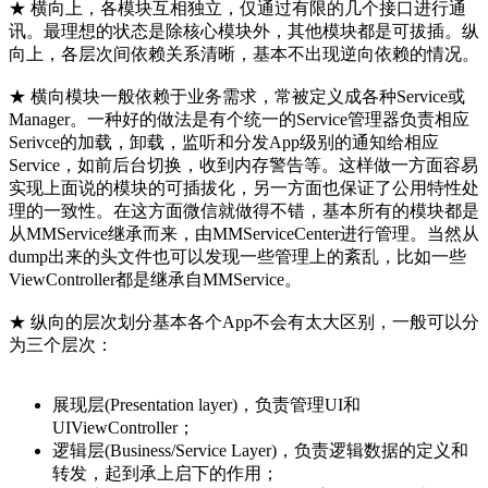
★ 横向上，各模块互相独立，仅通过有限的几个接口进行通
讯。最理想的状态是除核心模块外，其他模块都是可拔插。纵
向上，各层次间依赖关系清晰，基本不出现逆向依赖的情况。
★ 横向模块一般依赖于业务需求，常被定义成各种Service或
Manager。一种好的做法是有个统一的Service管理器负责相应
Serivce的加载，卸载，监听和分发App级别的通知给相应
Service，如前后台切换，收到内存警告等。这样做一方面容易
实现上面说的模块的可插拔化，另一方面也保证了公用特性处
理的一致性。在这方面微信就做得不错，基本所有的模块都是
从MMService继承而来，由MMServiceCenter进行管理。当然从
dump出来的头文件也可以发现一些管理上的紊乱，比如一些
ViewController都是继承自MMService。
★ 纵向的层次划分基本各个App不会有太大区别，一般可以分
为三个层次：
展现层(Presentation layer)，负责管理UI和
UIViewController；
逻辑层(Business/Service Layer)，负责逻辑数据的定义和
转发，起到承上启下的作用；