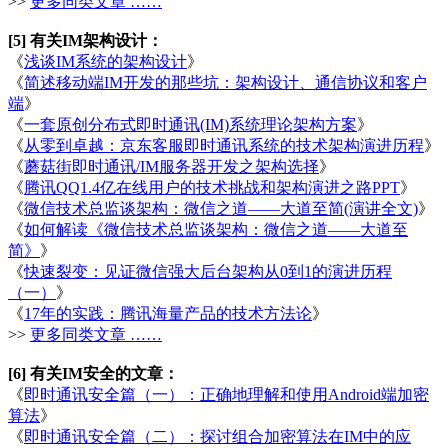
>>
更多同类文章 ……
[5] 有关IM架构设计：
《
浅谈IM系统的架构设计
》
《
简述移动端IM开发的那些坑：架构设计、通信协议和客户
端
》
《
一套原创分布式即时通讯(IM)系统理论架构方案
》
《
从零到卓越：京东客服即时通讯系统的技术架构演进历程
》
《
蘑菇街即时通讯/IM服务器开发之架构选择
》
《
腾讯QQ1.4亿在线用户的技术挑战和架构演进之路PPT
》
《
微信技术总监谈架构：微信之道——大道至简(演讲全文)
》
《
如何解读《微信技术总监谈架构：微信之道——大道至
简》
》
《
快速裂变：见证微信强大后台架构从0到1的演进历程
（一）
》
《
17年的实践：腾讯海量产品的技术方法论
》
>>
更多同类文章 ……
[6] 有关IM安全的文章：
《
即时通讯安全篇（一）：正确地理解和使用Android端加密
算法
》
《
即时通讯安全篇（二）：探讨组合加密算法在IM中的应