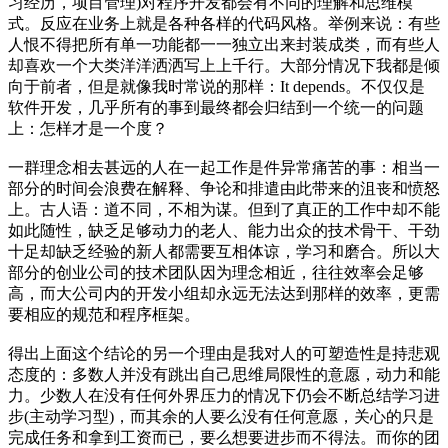
习经历，项目管理)对程序开发都会有不同的理解和思维模
式。反应在业务上就是各种各样的代码风格。举例来说：有些
人恨不得把所有单一功能都一一独立出来封装成类，而有些人
却喜欢一个大类洋洋洒洒写上上千行。大部分情况下我都是倾
向于前者，但是就像我时常说的那样：It depends。不仅仅是
软件开发，几乎所有的事到最终都会归结到一个统一的问题
上：怎样才是一个度？
一群理念相去甚远的人在一起工作是件异常痛苦的事：相当一
部分的时间会浪费在解释、争论和排遣由此带来的沮丧和愤怒
上。古人语：道不同，不相为谋。但到了真正的工作中却不能
如此随性，缺乏足够动力的老人、能力出众的技术骨干、干劲
十足却缺乏经验的新人都需要互相体谅，学习和磨合。所以大
部分的创业公司的技术团队因为理念相近，往往效率会足够
高，而大公司内的开发小组却永远无法达到那样的效率，更需
要相应的规范和程序框架。
得出上面这个结论的另一个理由是我对人的可塑造性是持悲观
态度的：多数人并没有跳出自己思维局限性的意愿，动力和能
力。少数人在没有任何外界压力的情况下仍会不断总结学习进
步(主动学习型)，而其余的人要么没有任何意愿，关心的只是
完成任务和拿到工资而已，要么想要进步而不得法。而你的团