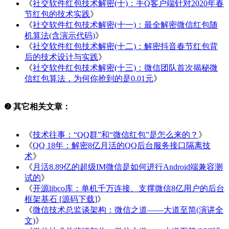
《
社交软件红包技术解密(十)：手Q客户端针对2020年春
节红包的技术实践
》
《
社交软件红包技术解密(十一)：最全解密微信红包随
机算法(含演示代码)
》
《
社交软件红包技术解密(十二)：解密抖音春节红包背
后的技术设计与实践
》
《
社交软件红包技术解密(十三)：微信团队首次揭秘微
信红包算法，为何你抢到的是0.01元
》
❷ 其它相关文章：
《
技术往事：“QQ群”和“微信红包”是怎么来的？
》
《
QQ 18年：解密8亿月活的QQ后台服务接口隔离技
术
》
《
月活8.89亿的超级IM微信是如何进行Android端兼容测
试的
》
《
开源libco库：单机千万连接、支撑微信8亿用户的后台
框架基石 [源码下载]
》
《
微信技术总监谈架构：微信之道——大道至简(演讲全
文)
》