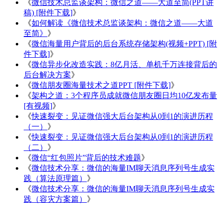
《
微信技术总监谈架构：微信之道——大道至简(PPT讲
稿) [附件下载]
》
《
如何解读《微信技术总监谈架构：微信之道——大道
至简》
》
《
微信海量用户背后的后台系统存储架构(视频+PPT) [附
件下载]
》
《
微信异步化改造实践：8亿月活、单机千万连接背后的
后台解决方案
》
《
微信朋友圈海量技术之道PPT [附件下载]
》
《
架构之道：3个程序员成就微信朋友圈日均10亿发布量
[有视频]
》
《
快速裂变：见证微信强大后台架构从0到1的演进历程
（一）
》
《
快速裂变：见证微信强大后台架构从0到1的演进历程
（二）
》
《
微信“红包照片”背后的技术难题
》
《
微信技术分享：微信的海量IM聊天消息序列号生成实
践（算法原理篇）
》
《
微信技术分享：微信的海量IM聊天消息序列号生成实
践（容灾方案篇）
》