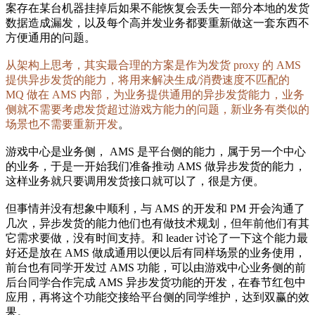
案存在某台机器挂掉后如果不能恢复会丢失一部分本地的发货
数据造成漏发，以及每个高并发业务都要重新做这一套东西不
方便通用的问题。
从架构上思考，其实最合理的方案是作为发货 proxy 的 AMS
提供异步发货的能力，将用来解决生成/消费速度不匹配的
MQ 做在 AMS 内部，为业务提供通用的异步发货能力，业务
侧就不需要考虑发货超过游戏方能力的问题，新业务有类似的
场景也不需要重新开发
。
游戏中心是业务侧， AMS 是平台侧的能力，属于另一个中心
的业务，于是一开始我们准备推动 AMS 做异步发货的能力，
这样业务就只要调用发货接口就可以了，很是方便。
但事情并没有想象中顺利，与 AMS 的开发和 PM 开会沟通了
几次，异步发货的能力他们也有做技术规划，但年前他们有其
它需求要做，没有时间支持。和 leader 讨论了一下这个能力最
好还是放在 AMS 做成通用以便以后有同样场景的业务使用，
前台也有同学开发过 AMS 功能，可以由游戏中心业务侧的前
后台同学合作完成 AMS 异步发货功能的开发，在春节红包中
应用，再将这个功能交接给平台侧的同学维护，达到双赢的效
果。