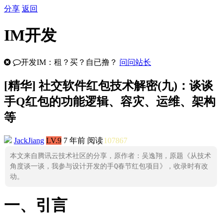
分享
返回
IM开发
开发IM：租？买？自已撸？
问问站长
[
精华
] 社交软件红包技术解密(九)：谈谈
手Q红包的功能逻辑、容灾、运维、架构
等
JackJiang
LV.9
7 年前
阅读
107867
本文来自腾讯云技术社区的分享，原作者：吴逸翔，原题《从技术
角度谈一谈，我参与设计开发的手Q春节红包项目》，收录时有改
动。
一、引言