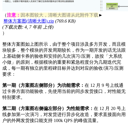
（
注意：
因本图较大，清晰大图请从此附件下载
►
整体方案图(清晰大图).zip
(
769.6 KB
)
(下载次数: 4, 7 年前 上传)
）
整体方案图如上图所示，由于整个项目涉及多方开发，而且模
块较多，整个模块的开发周期较长，作为一期开发的话无法跟
上基础侧卡券的验收和安排的几次演习/压测，故按「大系统
小做」的原则，根据模块的重要和紧急程度分为几期迭代完
成，每一期有独立的里程碑目标并达到对应的验收/演习/压测
要求：
第一期（方案图左侧部分）为功能需求：
在 12 月 9 号上线通
过卡券方面功能验收，先使用当前的同步发货接口，对性能无
特别要求。
第二期（方案图右侧偏左部分）为性能需求：
在 12 月 20 号上
线参加第一次演习，对发货进行异步化改造，要求直接面向用
户的外网发货接口能支持 100k QPS 的峰值流量。