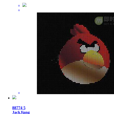
88774
5
JackJiang