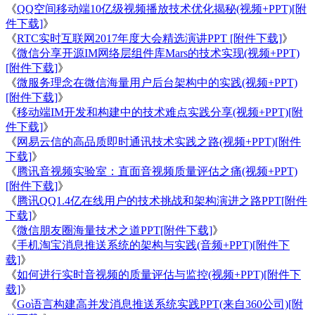
《
QQ空间移动端10亿级视频播放技术优化揭秘(视频+PPT)[附
件下载]
》
《
RTC实时互联网2017年度大会精选演讲PPT [附件下载]
》
《
微信分享开源IM网络层组件库Mars的技术实现(视频+PPT)
[附件下载]
》
《
微服务理念在微信海量用户后台架构中的实践(视频+PPT)
[附件下载]
》
《
移动端IM开发和构建中的技术难点实践分享(视频+PPT)[附
件下载]
》
《
网易云信的高品质即时通讯技术实践之路(视频+PPT)[附件
下载]
》
《
腾讯音视频实验室：直面音视频质量评估之痛(视频+PPT)
[附件下载]
》
《
腾讯QQ1.4亿在线用户的技术挑战和架构演进之路PPT[附件
下载]
》
《
微信朋友圈海量技术之道PPT[附件下载]
》
《
手机淘宝消息推送系统的架构与实践(音频+PPT)[附件下
载]
》
《
如何进行实时音视频的质量评估与监控(视频+PPT)[附件下
载]
》
《
Go语言构建高并发消息推送系统实践PPT(来自360公司)[附