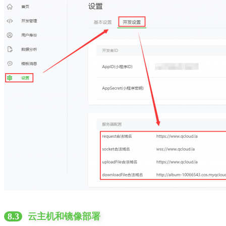
8.3
云主机和镜像部署