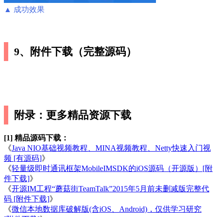
▲ 成功效果
9、附件下载（完整源码）
附录：更多精品资源下载
[1] 精品源码下载：
《
Java NIO基础视频教程、MINA视频教程、Netty快速入门视
频 [有源码]
》
《
轻量级即时通讯框架MobileIMSDK的iOS源码（开源版）[附
件下载]
》
《
开源IM工程“蘑菇街TeamTalk”2015年5月前未删减版完整代
码 [附件下载]
》
《
微信本地数据库破解版(含iOS、Android)，仅供学习研究