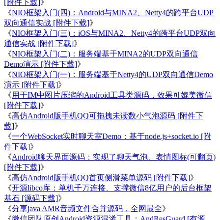
[附件下载]
》
《
NIO框架入门(四)：Android与MINA2、Netty4的跨平台UDP
双向通信实战 [附件下载]
》
《
NIO框架入门(三)：iOS与MINA2、Netty4的跨平台UDP双向
通信实战 [附件下载]
》
《
NIO框架入门(二)：服务端基于MINA2的UDP双向通信
Demo演示 [附件下载]
》
《
NIO框架入门(一)：服务端基于Netty4的UDP双向通信Demo
演示 [附件下载]
》
《
用于IM中图片压缩的Android工具类源码，效果可媲美微信
[附件下载]
》
《
高仿Android版手机QQ可拖拽未读数小气泡源码 [附件下
载]
》
《
一个WebSocket实时聊天室Demo：基于node.js+socket.io [附
件下载]
》
《
Android聊天界面源码：实现了聊天气泡、表情图标(可翻页)
[附件下载]
》
《
高仿Android版手机QQ首页侧滑菜单源码 [附件下载]
》
《
开源libco库：单机千万连接、支撑微信8亿用户的后台框架
基石 [源码下载]
》
《
分享java AMR音频文件合并源码，全网最全
》
《
微信团队原创Android资源混淆工具：AndResGuard [有源