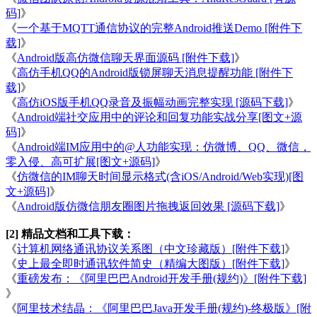
码]
》
《
一个基于MQTT通信协议的完整Android推送Demo [附件下
载]
》
《
Android版高仿微信聊天界面源码 [附件下载]
》
《
高仿手机QQ的Android版锁屏聊天消息提醒功能 [附件下
载]
》
《
高仿iOS版手机QQ录音及振幅动画完整实现 [源码下载]
》
《
Android端社交应用中的评论和回复功能实战分享[图文+源
码]
》
《
Android端IM应用中的@人功能实现：仿微博、QQ、微信，
零入侵、高可扩展[图文+源码]
》
《
仿微信的IM聊天时间显示格式(含iOS/Android/Web实现)[图
文+源码]
》
《
Android版仿微信朋友圈图片拖拽返回效果 [源码下载]
》
[2] 精品文档和工具下载：
《
计算机网络通讯协议关系图（中文珍藏版）[附件下载]
》
《
史上最全即时通讯软件简史（精编大图版）[附件下载]
》
《
重磅发布：《阿里巴巴Android开发手册(规约)》[附件下载]
》
《
阿里技术结晶：《阿里巴巴Java开发手册(规约)-终极版》[附