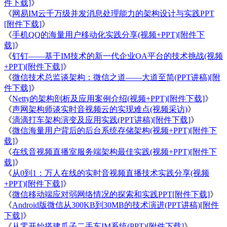
件下载]
》
《
网易IM云千万级并发消息处理能力的架构设计与实践PPT
[附件下载]
》
《
手机QQ的海量用户移动化实践分享(视频+PPT)[附件下
载]
》
《
钉钉——基于IM技术的新一代企业OA平台的技术挑战(视频
+PPT)[附件下载]
》
《
微信技术总监谈架构：微信之道——大道至简(PPT讲稿)[附
件下载]
》
《
Netty的架构剖析及应用案例介绍(视频+PPT)[附件下载]
》
《
声网架构师谈实时音视频云的实现难点(视频采访)
》
《
滴滴打车架构演变及应用实践(PPT讲稿)[附件下载]
》
《
微信海量用户背后的后台系统存储架构(视频+PPT)[附件下
载]
》
《
在线音视频直播室服务端架构最佳实践(视频+PPT)[附件下
载]
》
《
从0到1：万人在线的实时音视频直播技术实践分享(视频
+PPT)[附件下载]
》
《
微信移动端应对弱网络情况的探索和实践PPT[附件下载]
》
《
Android版微信从300KB到30MB的技术演进(PPT讲稿)[附件
下载]
》
《
从零开始搭建瓜子二手车IM系统(PPT)[附件下载]
》