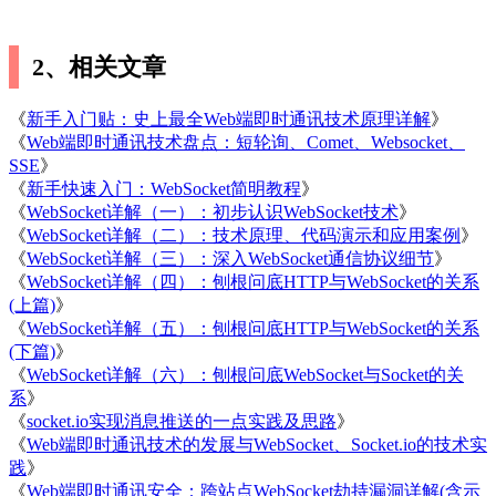
2、相关文章
《
新手入门贴：史上最全Web端即时通讯技术原理详解
》
《
Web端即时通讯技术盘点：短轮询、Comet、Websocket、
SSE
》
《
新手快速入门：WebSocket简明教程
》
《
WebSocket详解（一）：初步认识WebSocket技术
》
《
WebSocket详解（二）：技术原理、代码演示和应用案例
》
《
WebSocket详解（三）：深入WebSocket通信协议细节
》
《
WebSocket详解（四）：刨根问底HTTP与WebSocket的关系
(上篇)
》
《
WebSocket详解（五）：刨根问底HTTP与WebSocket的关系
(下篇)
》
《
WebSocket详解（六）：刨根问底WebSocket与Socket的关
系
》
《
socket.io实现消息推送的一点实践及思路
》
《
Web端即时通讯技术的发展与WebSocket、Socket.io的技术实
践
》
《
Web端即时通讯安全：跨站点WebSocket劫持漏洞详解(含示