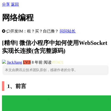
分享
返回
网络编程
开发IM：租？买？自已撸？
问问站长
[
精华
] 微信小程序中如何使用WebSocket
实现长连接(含完整源码)
JackJiang
LV.9
8 年前
阅读
893431
本文由腾讯云技术团队原创，感谢作者的分享。
1、前言