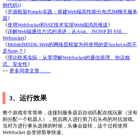
例代码)
》
《
开源框架Pomelo实践：搭建Web端高性能分布式IM聊天服务
器
》
《
使用WebSocket和SSE技术实现Web端消息推送
》
《
详解Web端通信方式的演进：从Ajax、JSONP 到 SSE、
Websocket
》
《
MobileIMSDK-Web的网络层框架为何使用的是Socket.io而不
是Netty？
》
《
理论联系实际：从零理解WebSocket的通信原理、协议格
式、安全性
》
>>
更多同类文章 ……
3、运行效果
整个游戏非常简单，连接到服务器后自动匹配在线玩家（没有
则分配一个机器人），然后两人进行剪刀石头布的对抗游戏。
当对方进行拳头选择的时候，头像会旋转，这个过程使用
WebSocket 会变得简单快速。