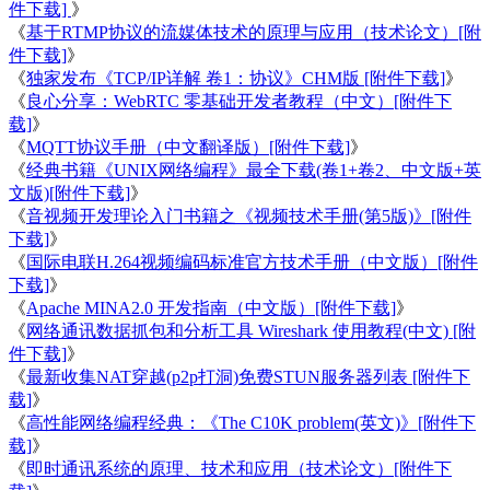
件下载]
》
《
基于RTMP协议的流媒体技术的原理与应用（技术论文）[附
件下载]
》
《
独家发布《TCP/IP详解 卷1：协议》CHM版 [附件下载]
》
《
良心分享：WebRTC 零基础开发者教程（中文）[附件下
载]
》
《
MQTT协议手册（中文翻译版）[附件下载]
》
《
经典书籍《UNIX网络编程》最全下载(卷1+卷2、中文版+英
文版)[附件下载]
》
《
音视频开发理论入门书籍之《视频技术手册(第5版)》[附件
下载]
》
《
国际电联H.264视频编码标准官方技术手册（中文版）[附件
下载]
》
《
Apache MINA2.0 开发指南（中文版）[附件下载]
》
《
网络通讯数据抓包和分析工具 Wireshark 使用教程(中文) [附
件下载]
》
《
最新收集NAT穿越(p2p打洞)免费STUN服务器列表 [附件下
载]
》
《
高性能网络编程经典：《The C10K problem(英文)》[附件下
载]
》
《
即时通讯系统的原理、技术和应用（技术论文）[附件下