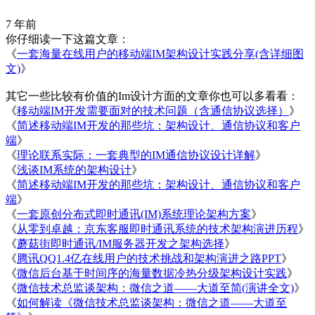
7 年前
你仔细读一下这篇文章：
《
一套海量在线用户的移动端IM架构设计实践分享(含详细图
文)
》
其它一些比较有价值的Im设计方面的文章你也可以多看看：
《
移动端IM开发需要面对的技术问题（含通信协议选择）
》
《
简述移动端IM开发的那些坑：架构设计、通信协议和客户
端
》
《
理论联系实际：一套典型的IM通信协议设计详解
》
《
浅谈IM系统的架构设计
》
《
简述移动端IM开发的那些坑：架构设计、通信协议和客户
端
》
《
一套原创分布式即时通讯(IM)系统理论架构方案
》
《
从零到卓越：京东客服即时通讯系统的技术架构演进历程
》
《
蘑菇街即时通讯/IM服务器开发之架构选择
》
《
腾讯QQ1.4亿在线用户的技术挑战和架构演进之路PPT
》
《
微信后台基于时间序的海量数据冷热分级架构设计实践
》
《
微信技术总监谈架构：微信之道——大道至简(演讲全文)
》
《
如何解读《微信技术总监谈架构：微信之道——大道至