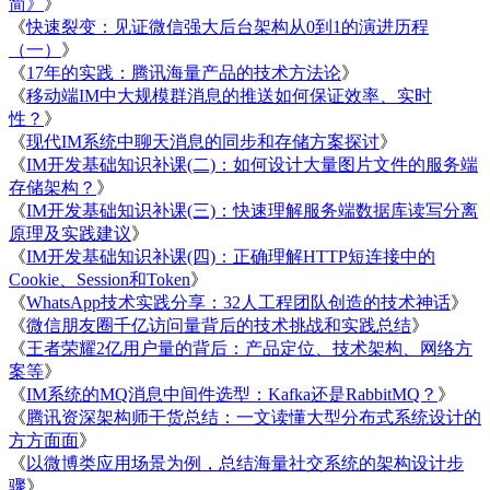
简》
》
《
快速裂变：见证微信强大后台架构从0到1的演进历程
（一）
》
《
17年的实践：腾讯海量产品的技术方法论
》
《
移动端IM中大规模群消息的推送如何保证效率、实时
性？
》
《
现代IM系统中聊天消息的同步和存储方案探讨
》
《
IM开发基础知识补课(二)：如何设计大量图片文件的服务端
存储架构？
》
《
IM开发基础知识补课(三)：快速理解服务端数据库读写分离
原理及实践建议
》
《
IM开发基础知识补课(四)：正确理解HTTP短连接中的
Cookie、Session和Token
》
《
WhatsApp技术实践分享：32人工程团队创造的技术神话
》
《
微信朋友圈千亿访问量背后的技术挑战和实践总结
》
《
王者荣耀2亿用户量的背后：产品定位、技术架构、网络方
案等
》
《
IM系统的MQ消息中间件选型：Kafka还是RabbitMQ？
》
《
腾讯资深架构师干货总结：一文读懂大型分布式系统设计的
方方面面
》
《
以微博类应用场景为例，总结海量社交系统的架构设计步
骤
》