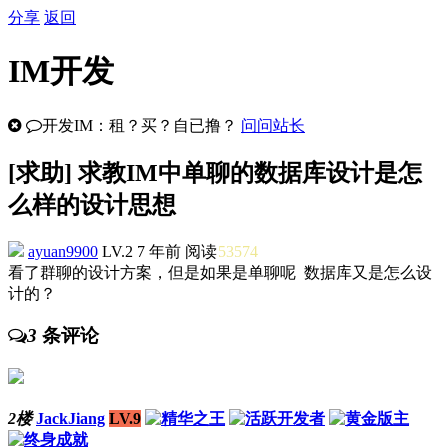
分享
返回
IM开发
开发IM：租？买？自已撸？
问问站长
[
求助
] 求教IM中单聊的数据库设计是怎
么样的设计思想
ayuan9900
LV.2
7 年前
阅读
53574
看了群聊的设计方案，但是如果是单聊呢 数据库又是怎么设
计的？
3
条评论
2楼
JackJiang
LV.9