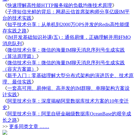
《
快速理解高性能HTTP服务端的负载均衡技术原理
》
《
子弹短信光鲜的背后：网易云信首席架构师分享亿级IM平
台的技术实践
》
《
知乎技术分享：从单机到2000万QPS并发的Redis高性能缓
存实践之路
》
《
IM开发基础知识补课(五)：通俗易懂，正确理解并用好MQ
消息队列
》
《
微信技术分享：微信的海量IM聊天消息序列号生成实践
（算法原理篇）
》
《
微信技术分享：微信的海量IM聊天消息序列号生成实践
（容灾方案篇）
》
《
新手入门：零基础理解大型分布式架构的演进历史、技术原
理、最佳实践
》
《
一套高可用、易伸缩、高并发的IM群聊、单聊架构方案设
计实践
》
《
阿里技术分享：深度揭秘阿里数据库技术方案的10年变迁
史
》
《
阿里技术分享：阿里自研金融级数据库OceanBase的艰辛成
长之路
》
>>
更多同类文章 ……