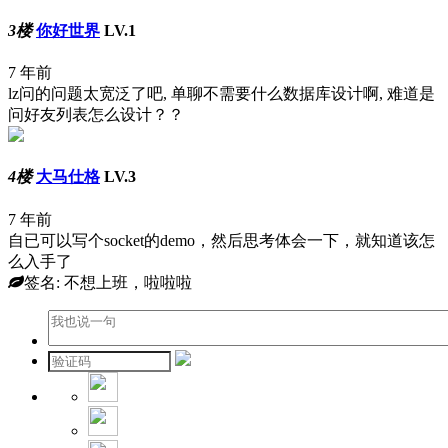
3楼
你好世界
LV.1
7 年前
lz问的问题太宽泛了吧, 单聊不需要什么数据库设计啊, 难道是
问好友列表怎么设计？？
4楼
大马仕格
LV.3
7 年前
自已可以写个socket的demo，然后思考体会一下，就知道该怎
么入手了
签名: 不想上班，啦啦啦