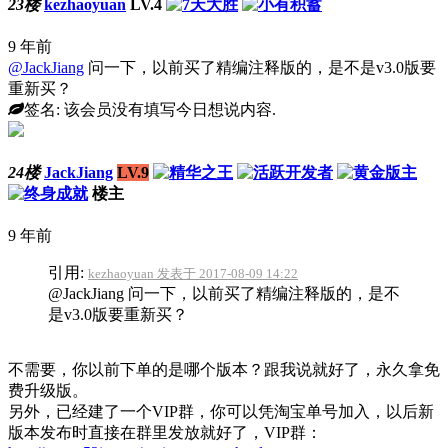
23楼
kezhaoyuan
LV.4
9 年前
@JackJiang
问一下，以前买了精编注释版的，是不是v3.0版要
重新买？
签名: 该会员没有填写今日想说内容.
24楼
JackJiang
LV.9
楼主
9 年前
引用:
kezhaoyuan 发表于 2017-08-09 14:22
@JackJiang 问一下，以前买了精编注释版的，是不
是v3.0版要重新买？
不需要，你以前下单的是哪个版本？跟我说就好了，永久拿免
费升级版。
另外，已经建了一个VIP群，你可以凭淘宝单号加入，以后新
版本发布时直接在群里发放就好了，VIP群：