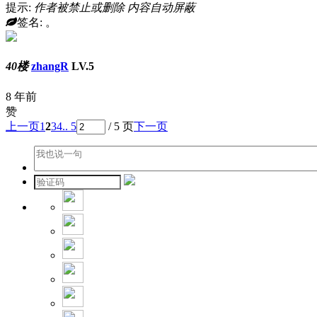
提示:
作者被禁止或删除 内容自动屏蔽
签名: 。
40楼
zhangR
LV.5
8 年前
赞
上一页
1
2
3
4
.. 5
/ 5 页
下一页