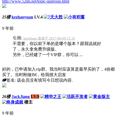
http://www.52im.net/topic-qqgroup.html
25楼
kezhaoyuan
LV.4
9 年前
引用:
JackJiang 发表于 2017-08-09 15:35
不需要，你以前下单的是哪个版本？跟我说就好
了，永久拿免费升级版。
另外，已经建了一个VIP群，你可以 ...
好的，已申请加入vip群。我当时应该算是最早买的了，4份都
买了。当时刚做IM，给我很大启发
签名: 该会员没有填写今日想说内容.
26楼
JackJiang
LV.9
楼主
9 年前