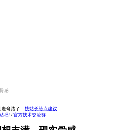
实骨感
弯路了...
找站长给点建议
贴吧!
/
官方技术交流群