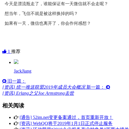
今天是漂流瓶走了，谁能保证有一天微信就不会走呢？
想当年，飞信不就是被这样换掉的吗？
如果有一天，微信也离开了，你会作何感想？
1
推荐
JackJiang
旧一篇：
[资讯] 统一推送联盟2019年成员大会概况
新一篇：
[资讯] Erlang之父Joe Armstrong去世
相关阅读
[通告] 52im.net变更备案通过，首页重新开放！
[资讯] WebQQ将于2019年1月1日正式停止服务