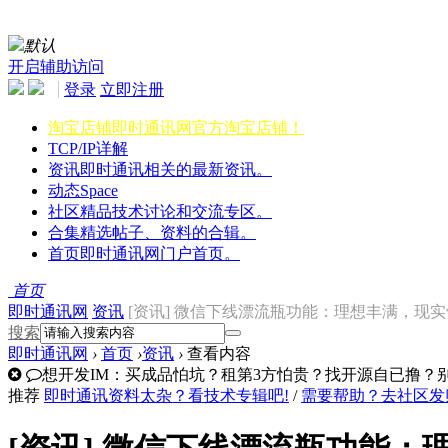
默认
开启辅助访问
登录
立即注册
淘宝店铺
即时通讯网官方淘宝店铺！
TCP/IP详解
资讯
即时通讯相关的最新资讯。
动态
Space
社区
精品技术讨论和交流专区。
合集
精选帖子、资料的合辑。
首页
即时通讯网门户首页。
首页
即时通讯网
资讯
[资讯] 微信下线漂流瓶功能：理想丰满，现
搜索
即时通讯网
›
首页
›
资讯
›
查看内容
想开发IM：买成品怕坑？租第3方怕贵？找开源自已撸？别走
推荐
即时通讯资料太杂？看技术专辑吧!
/
需要帮助？去社区发