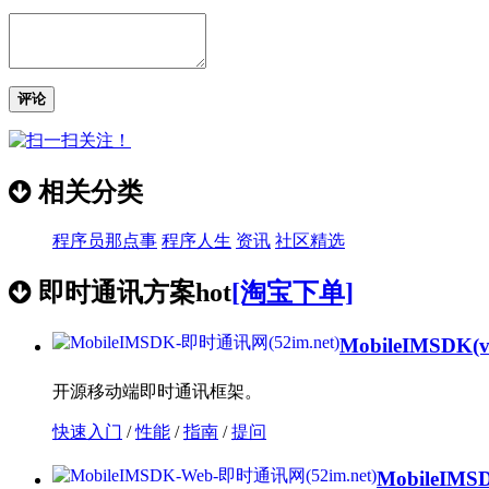
评论
相关分类
程序员那点事
程序人生
资讯
社区精选
即时通讯方案
hot
[淘宝下单]
MobileIMSDK
(
开源移动端即时通讯框架。
快速入门
/
性能
/
指南
/
提问
MobileIMS