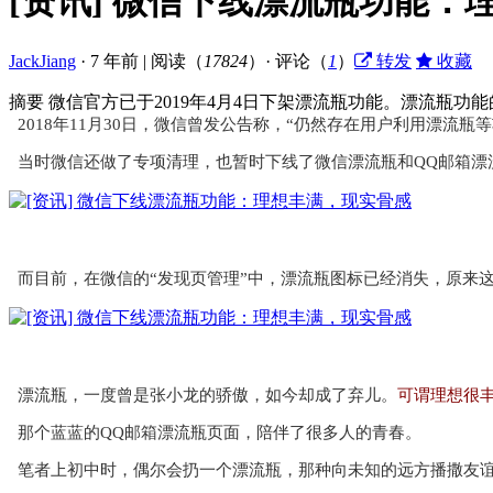
[资讯] 微信下线漂流瓶功能：
JackJiang
·
7 年前
|
阅读（
17824
）· 评论（
1
）
转发
收藏
摘要
微信官方已于2019年4月4日下架漂流瓶功能。漂流瓶
2018年11月30日，微信曾发公告称，“仍然存在用户利用漂流
当时微信还做了专项清理，也暂时下线了微信漂流瓶和QQ邮箱漂
而目前，在微信的“发现页管理”中，漂流瓶图标已经消失，原来
漂流瓶，一度曾是张小龙的骄傲，如今却成了弃儿。
可谓理想很
那个蓝蓝的QQ邮箱漂流瓶页面，陪伴了很多人的青春。
笔者上初中时，偶尔会扔一个漂流瓶，那种向未知的远方播撒友