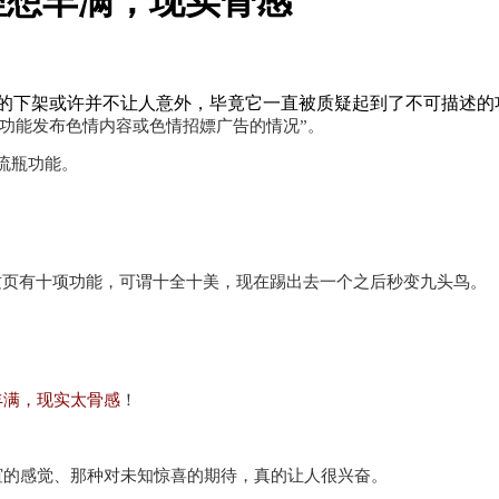
理想丰满，现实骨感
功能的下架或许并不让人意外，毕竟它一直被质疑起到了不可描述的
瓶等功能发布色情内容或色情招嫖广告的情况”。
流瓶功能。
这页有十项功能，可谓十全十美，现在踢出去一个之后秒变九头鸟。
丰满，现实太骨感
！
谊的感觉、那种对未知惊喜的期待，真的让人很兴奋。