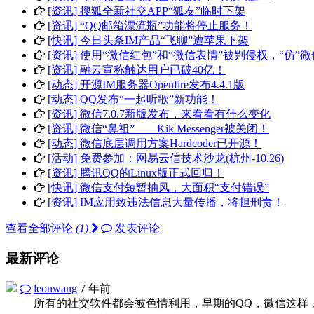
[资讯] 搜狐全新社交APP“狐友”临时下架
[资讯] “QQ邮箱漂流瓶”功能将停止服务！
[快讯] 今日头条IM产品“飞聊”遭苹果下架
[资讯] 使用“微信红包”和“微信表情”被判侵权，“仿”
[资讯] 融云宣称触达用户已破40亿！
[动态] 开源IM服务器Openfire发布4.4.1版
[动态] QQ发布“一起听歌”新功能！
[资讯] 微信7.0.7新版发布，来看看有什么变化
[资讯] 微信“鼻祖”——Kik Messenger被关闭！
[动态] 微信底层调用方案Hardcoder已开源！
[活动] 免费参加：网易云信技术沙龙(杭州-10.26)
[资讯] 腾讯QQ的Linux版正式回归！
[快讯] 微信支付短暂抽风，大面积“支付错误”
[资讯] IM应用致违法信息大量传播，将担刑责！
查看全部评论
(1)
发表评论
最新评论
leonwang
7 年前
所有的社交软件都会被色情利用，早期的QQ，微信这样