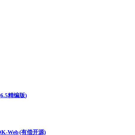
v6.5精编版)
DK-Web
(有偿开源)