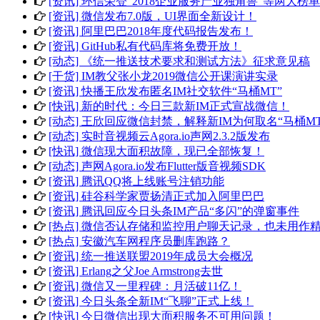
[资讯] 环信荣登“2018企业服务产业独角兽”等两大榜单
[资讯] 微信发布7.0版，UI界面全新设计！
[资讯] 阿里巴巴2018年度代码报告发布！
[资讯] GitHub私有代码库将免费开放！
[动态] 《统一推送技术要求和测试方法》征求意见稿
[干货] IM教父张小龙2019微信公开课演讲实录
[资讯] 快播王欣发布匿名IM社交软件“马桶MT”
[快讯] 新的时代：今日三款新IM正式宣战微信！
[动态] 王欣回应微信封禁，解释新IM为何取名“马桶MT
[动态] 实时音视频云Agora.io声网2.3.2版发布
[快讯] 微信现大面积故障，现已全部恢复！
[动态] 声网Agora.io发布Flutter版音视频SDK
[资讯] 腾讯QQ将上线账号注销功能
[资讯] 硅谷科学家贾扬清正式加入阿里巴巴
[资讯] 腾讯回应今日头条IM产品“多闪”的弹窗事件
[热点] 微信否认存储和监控用户聊天记录，也未用作
[热点] 安徽汽车网程序员删库跑路？
[资讯] 统一推送联盟2019年成员大会概况
[资讯] Erlang之父Joe Armstrong去世
[资讯] 微信又一里程碑：月活破11亿！
[资讯] 今日头条全新IM“飞聊”正式上线！
[快讯] 今日微信出现大面积服务不可用问题！