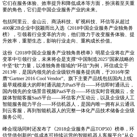
它们在服务体验、效率提升和降低成本等方面，扮演着至关重
要的角色，它们是中国企业服务产业的未来。
包括阿里云、金山云、商汤科技、旷视科技、环信等从超过
400家2B企业中脱颖而出入选《2018中国企业服务产业独角兽
榜》，引领着行业变革的方向，他们致力于改变服务体验、提
升效率，重塑生态，影响行业走向、重构成长价值。
这份《2018中国企业服务产业独角兽榜单》明星企业将在产业
变革中引领行业，未来将会是支撑“中国制造2025”国家战略的
中坚“软”力量，以准独角兽领域的“环信”为例，环信成立于
2013年，是国内领先的企业级软件服务提供商，于2016年荣
膺“Gartner 2016 Cool Vendor”。旗下主要产品线包括国内上线
最早规模最大的即时通讯能力PaaS平台——环信即时通讯云，
国内领先的全场景音视频PaaS平台——环信实时音视频云，全
媒体智能客服SaaS平台——环信客户互动云，以及企业级人工
智能服务能力平台——环信机器人，是国内唯一拥有从云通讯
到云客服，再到智能机器人的完整一体化产品技术储备企业级
服务公司。
峰会现场同时还发布了《2018企业服务产品TOP50》榜单，环
信凭借创新的“低成本可持续运营的智能机器人客服平台”从众