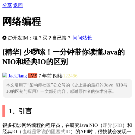
分享
返回
网络编程
开发IM：租？买？自已撸？
问问站长
[
精华
] 少啰嗦！一分钟带你读懂Java的
NIO和经典IO的区别
JackJiang
LV.9
7 年前
阅读
122486
本文引用了“架构师社区”公众号的《史上讲的最好的Java NIO与
IO的区别与应用》一文部分内容，感谢原作者的技术分享。
1、引言
很多初涉网络编程的程序员，在研究Java NIO（
即异步IO
）和
经典IO（
也就是常说的阻塞式IO
）的API时，很快就会发现一