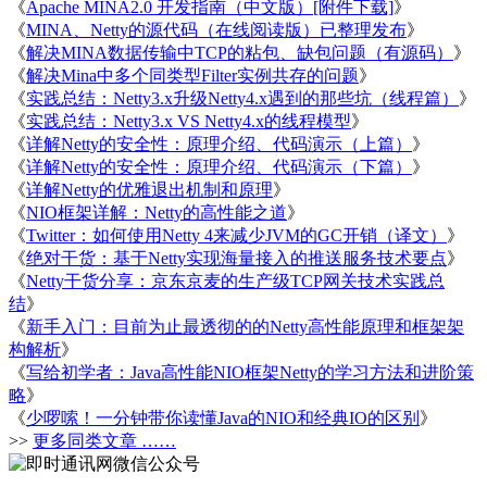
《
Apache MINA2.0 开发指南（中文版）[附件下载]
》
《
MINA、Netty的源代码（在线阅读版）已整理发布
》
《
解决MINA数据传输中TCP的粘包、缺包问题（有源码）
》
《
解决Mina中多个同类型Filter实例共存的问题
》
《
实践总结：Netty3.x升级Netty4.x遇到的那些坑（线程篇）
》
《
实践总结：Netty3.x VS Netty4.x的线程模型
》
《
详解Netty的安全性：原理介绍、代码演示（上篇）
》
《
详解Netty的安全性：原理介绍、代码演示（下篇）
》
《
详解Netty的优雅退出机制和原理
》
《
NIO框架详解：Netty的高性能之道
》
《
Twitter：如何使用Netty 4来减少JVM的GC开销（译文）
》
《
绝对干货：基于Netty实现海量接入的推送服务技术要点
》
《
Netty干货分享：京东京麦的生产级TCP网关技术实践总
结
》
《
新手入门：目前为止最透彻的的Netty高性能原理和框架架
构解析
》
《
写给初学者：Java高性能NIO框架Netty的学习方法和进阶策
略
》
《
少啰嗦！一分钟带你读懂Java的NIO和经典IO的区别
》
>>
更多同类文章 ……