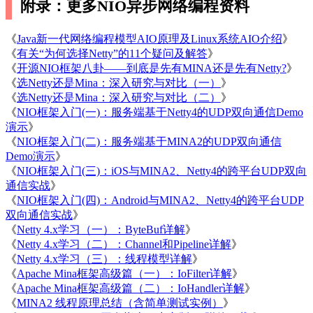
附录：更多NIO异步网络编程资料
《
Java新一代网络编程模型AIO原理及Linux系统AIO介绍
》
《
有关“为何选择Netty”的11个疑问及解答
》
《
开源NIO框架八卦——到底是先有MINA还是先有Netty?
》
《
选Netty还是Mina：深入研究与对比（一）
》
《
选Netty还是Mina：深入研究与对比（二）
》
《
NIO框架入门(一)：服务端基于Netty4的UDP双向通信Demo
演示
》
《
NIO框架入门(二)：服务端基于MINA2的UDP双向通信
Demo演示
》
《
NIO框架入门(三)：iOS与MINA2、Netty4的跨平台UDP双向
通信实战
》
《
NIO框架入门(四)：Android与MINA2、Netty4的跨平台UDP
双向通信实战
》
《
Netty 4.x学习（一）：ByteBuf详解
》
《
Netty 4.x学习（二）：Channel和Pipeline详解
》
《
Netty 4.x学习（三）：线程模型详解
》
《
Apache Mina框架高级篇（一）：IoFilter详解
》
《
Apache Mina框架高级篇（二）：IoHandler详解
》
《
MINA2 线程原理总结（含简单测试实例）
》