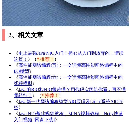
2、相关文章
《
史上最强Java NIO入门：担心从入门到放弃的，请读
这篇！
》（
* 推荐！
）
《
高性能网络编程(五)：一文读懂高性能网络编程中的
I/O模型
》
《
高性能网络编程(六)：一文读懂高性能网络编程中的
线程模型
》
《
Java的BIO和NIO很难懂？用代码实践给你看，再不懂
我转行！
》（
* 推荐！
）
《
Java新一代网络编程模型AIO原理及Linux系统AIO介
绍
》
《
Java NIO基础视频教程、MINA视频教程、Netty快速
入门视频 [网盘下载]
》