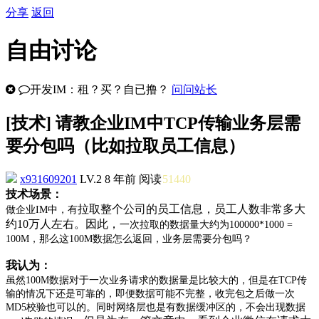
分享
返回
自由讨论
开发IM：租？买？自已撸？
问问站长
[
技术
] 请教企业IM中TCP传输业务层需
要分包吗（比如拉取员工信息）
x931609201
LV.2
8 年前
阅读
51440
技术场景：
拉取整个公司的员工信息，员工人数非常多大
做企业IM中，有
约10万人左右。因此，
一次拉取的数据量大约为100000*1000 =
100M，
那么这100M数据怎么返回，业务层需要分包吗？
我认为：
虽然100M数据对于一次业务请求的数据量是比较大的，但是在TCP传
输的情况下还是可靠的，即便数据可能不完整，收完包之后做一次
MD5校验也可以的。
同时网络层也是有数据缓冲区的，不会出现数据