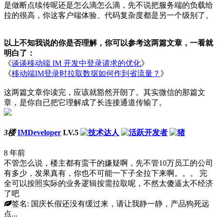
是做断点续传呢还是怎么滴怎么滴，先不说把服务端的负载给
拉的很高，你这客户端体验、代码复杂度都是另一个级别了。
以上不知我说的你是否理解，你可以参考这两篇文章，一看就
明白了：
《
谈谈移动端 IM 开发中登录请求的优化
》
《
移动端IM登录时拉取数据如何作到省流量？
》
这两篇文章你读完，应该就豁然开朗了。其实微信的那篇文
章，是你自已把它理解成了长连接通道传输了。
3楼
IMDeveloper
LV.5
8 年前
不管怎么说，楼主都有蛮干的嫌疑啊，先不管10万员工的公司
有多少，发果真有，你也不可能一下子全拉下来啊。。。 完
全可以按照实际的业务逻辑按需拉取呢，不然太傻逼太不经济
了吧
签名: 国庆长假还没有缓过来，请让我静一静，产品狗死远
点...