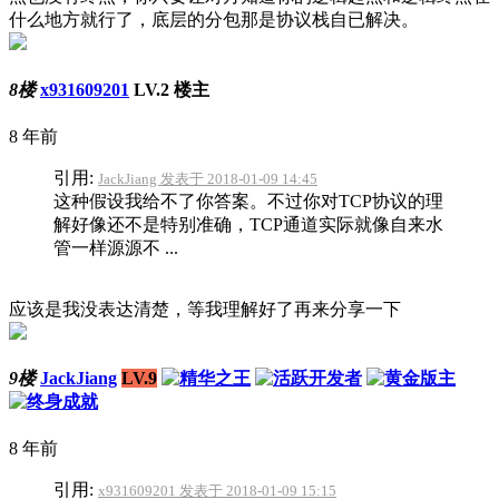
什么地方就行了，底层的分包那是协议栈自已解决。
8楼
x931609201
LV.2
楼主
8 年前
引用:
JackJiang 发表于 2018-01-09 14:45
这种假设我给不了你答案。不过你对TCP协议的理
解好像还不是特别准确，TCP通道实际就像自来水
管一样源源不 ...
应该是我没表达清楚，等我理解好了再来分享一下
9楼
JackJiang
LV.9
8 年前
引用:
x931609201 发表于 2018-01-09 15:15