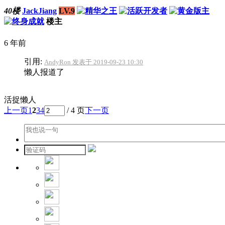
40楼
JackJiang
LV.9
楼主
6 年前
引用:
AndyRon 发表于 2019-09-23 10:30
懒人报道了
活捉懒人
上一页
1
2
3
4
/ 4 页
下一页