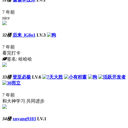
7 年前
nice
32楼
后来_lG8o1
LV.3
7 年前
看完打卡
签名: 哈哈哈
33楼
登至必极
LV.6
7 年前
和大神学习 共同进步
34楼
xuyang9103
LV.1