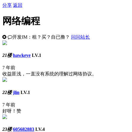
分享
返回
网络编程
开发IM：租？买？自已撸？
问问站长
21楼
hawkeye
LV.1
7 年前
收益匪浅，一直没有系统的理解过网络协议。
22楼
jlin
LV.1
7 年前
好呀！赞
23楼
605682883
LV.4