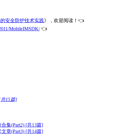
口的安全防护技术实践
》，欢迎阅读！👈
ng2011/MobileIMSDK/
👈
共15篇]
art2) [共13篇]
art3) [共14篇]