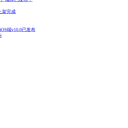
k上架完成
iOS端v10.0已发布
S