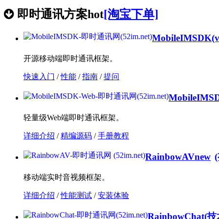
即时通讯方案
hot
[淘宝下单]
MobileIMSDK
(
开源移动端即时通讯框架。
快速入门
/
性能
/
指南
/
提问
MobileIMS
轻量级Web端即时通讯框架。
详细介绍
/
精编源码
/
手册教程
RainbowAV
new
移动端实时音视频框架。
详细介绍
/
性能测试
/
安装体验
RainbowChat
(技