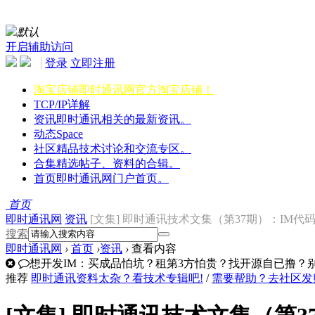
默认
开启辅助访问
登录
立即注册
淘宝店铺
即时通讯网官方淘宝店铺！
TCP/IP详解
资讯
即时通讯相关的最新资讯。
动态
Space
社区
精品技术讨论和交流专区。
合集
精选帖子、资料的合辑。
首页
即时通讯网门户首页。
首页
即时通讯网
资讯
[文集] 即时通讯技术文集（第37期）：IM代码入门实
搜索
即时通讯网
›
首页
›
资讯
›
查看内容
想开发IM：买成品怕坑？租第3方怕贵？找开源自已撸？别走
推荐
即时通讯资料太杂？看技术专辑吧!
/
需要帮助？去社区发