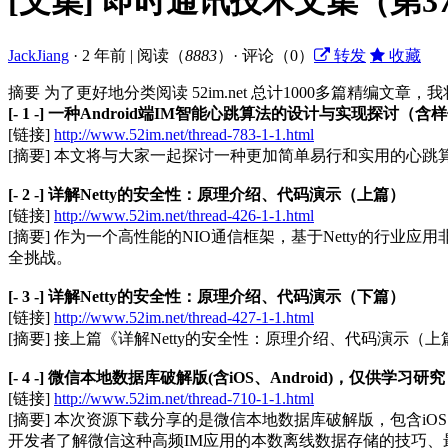
[文集] 即时通讯技术文集（第37期
JackJiang
·
2 年前
|
阅读（
8883
）· 评论（0）
转发
收藏
摘要
为了更好地分类阅读 52im.net 总计1000多篇精编文
[- 1 -] 一种Android端IM智能心跳算法的设计与实现探讨（
[链接]
http://www.52im.net/thread-783-1-1.html
[摘要] 本文将与大家一起探讨一种更加简单易行和实用的心
[- 2 -] 详解Netty的安全性：原理介绍、代码演示（上篇）
[链接]
http://www.52im.net/thread-426-1-1.html
[摘要] 作为一个高性能的NIO通信框架，基于Netty的行业
全挑战。
[- 3 -] 详解Netty的安全性：原理介绍、代码演示（下篇）
[链接]
http://www.52im.net/thread-427-1-1.html
[摘要] 接上篇《详解Netty的安全性：原理介绍、代码演示（
[- 4 -] 微信本地数据库破解版(含iOS、Android)，仅供学习研究
[链接]
http://www.52im.net/thread-710-1-1.html
[摘要] 本次资源下载分享的是微信本地数据库破解版，包含i
开发者了解微信这种高频IM应用的本数离线数据存储的技巧、