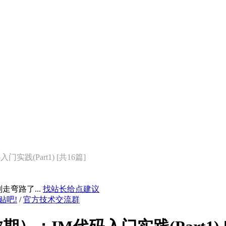
践(Part1) [共16篇]
弯路了...
找站长给点建议
贴吧!
/
官方技术交流群