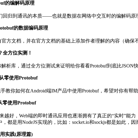
obuf的编解码原理
们回归到通讯的本质——也就是数据在网络中交互时的编解码原理，
Protobuf的数据编码原理
少内容也来自官方文档，并在官方文档的基础上添加作者理解的内容（
快几倍？全方位实测！
ON解析库，通过全方位测试来证明给你看看Protobuf到底比JSON
零使用Protobuf
手把手教你如何在Android端IM产品中使用Protobuf，希望对你有帮
零使用Protobuf
的越来越好，Web端的即时通讯应用也逐渐拥有了真正的“实时”能力
，都是用NodeJS实现的，比如：socket.io和sockjs都是如此，
f应用实践(原理篇)