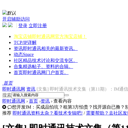
默认
开启辅助访问
登录
立即注册
淘宝店铺
即时通讯网官方淘宝店铺！
TCP/IP详解
资讯
即时通讯相关的最新资讯。
动态
Space
社区
精品技术讨论和交流专区。
合集
精选帖子、资料的合辑。
首页
即时通讯网门户首页。
首页
即时通讯网
资讯
[文集] 即时通讯技术文集（第11期）：IM通信格式
搜索
即时通讯网
›
首页
›
资讯
›
查看内容
想开发IM：买成品怕坑？租第3方怕贵？找开源自已撸？别走
推荐
即时通讯资料太杂？看技术专辑吧!
/
需要帮助？去社区发