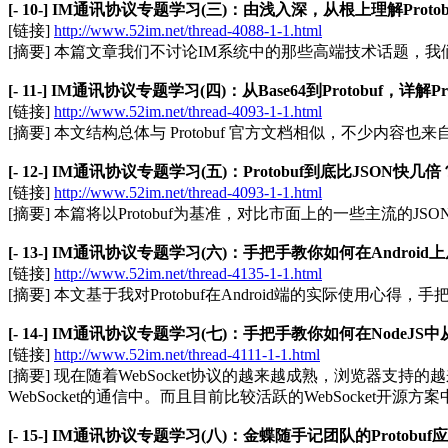
[- 10-] IM通讯协议专题学习(三)：由浅入深，从根上理解Prot
[链接]
http://www.52im.net/thread-4088-1-1.html
[摘要] 本篇文章我们不讨论IM系统中的那些高端技术话题，我
[- 11-] IM通讯协议专题学习(四)：从Base64到Protobuf，详解
[链接]
http://www.52im.net/thread-4093-1-1.html
[摘要] 本文结构总体与 Protobuf 官方文档相似，不
[- 12-] IM通讯协议专题学习(五)：Protobuf到底比JSON
[链接]
http://www.52im.net/thread-4093-1-1.html
[摘要] 本篇将以Protobuf为基准，对比市面上的一些主流的JS
[- 13-] IM通讯协议专题学习(六)：手把手教你如何在Android上从
[链接]
http://www.52im.net/thread-4135-1-1.html
[摘要] 本文基于我对Protobuf在Android端的实际使用心得，
[- 14-] IM通讯协议专题学习(七)：手把手教你如何在NodeJS中从
[链接]
http://www.52im.net/thread-4111-1-1.html
[摘要] 现在随着WebSocket协议的越来越成熟，浏览器支持
WebSocket的通信中。而且目前比较活跃的WebSocket开源方案中
[- 15-] IM通讯协议专题学习(八)：金蝶随手记团队的Protobu