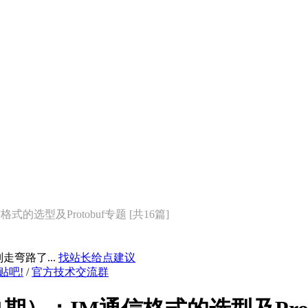
的选型及Protobuf专题 [共16篇]
弯路了...
找站长给点建议
贴吧!
/
官方技术交流群