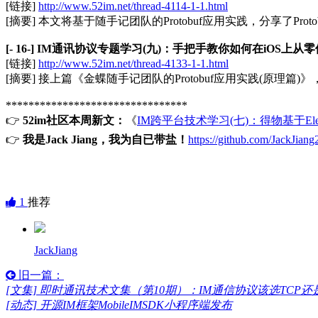
[链接]
http://www.52im.net/thread-4114-1-1.html
[摘要] 本文将基于随手记团队的Protobuf应用实践，分享了
[- 16-] IM通讯协议专题学习(九)：手把手教你如何在iOS上从零使用
[链接]
http://www.52im.net/thread-4133-1-1.html
[摘要] 接上篇《金蝶随手记团队的Protobuf应用实践(原理篇)
********************************
👉
52im社区本周新文：
《
IM跨平台技术学习(七)：得物基于El
👉
我是Jack Jiang，我为自已带盐！
https://github.com/JackJia
1
推荐
JackJiang
旧一篇：
[文集] 即时通讯技术文集（第10期）：IM通信协议该选TCP还是U
[动态] 开源IM框架MobileIMSDK小程序端发布