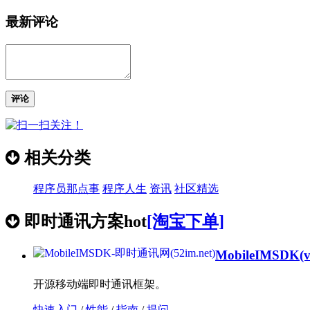
最新评论
评论
相关分类
程序员那点事
程序人生
资讯
社区精选
即时通讯方案
hot
[淘宝下单]
MobileIMSDK
(
开源移动端即时通讯框架。
快速入门
/
性能
/
指南
/
提问