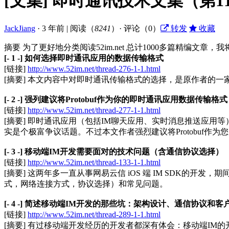
[文集] 即时通讯技术文集（第11
JackJiang
·
3 年前
|
阅读（
8241
）· 评论（0）
转发
收藏
摘要
为了更好地分类阅读52im.net 总计1000多篇精编文章
​[- 1 -] 如何选择即时通讯应用的数据传输格式
[链接]
http://www.52im.net/thread-276-1-1.html
[摘要] 本文内容中对即时通讯传输格式的选择，是原作者的
[- 2 -] 强列建议将Protobuf作为你的即时通讯应用数据传输格式
[链接]
http://www.52im.net/thread-277-1-1.html
[摘要] 即时通讯应用（包括IM聊天应用、实时消息推送应
实是个极富争议话题。不过本文作者强烈建议将Protobuf
[- 3 -] 移动端IM开发需要面对的技术问题（含通信协议选择）
[链接]
http://www.52im.net/thread-133-1-1.html
[摘要] 这两年多一直从事网易云信 iOS 端 IM SDK的
式，网络连接方式，协议选择）和常见问题。
[- 4 -] 简述移动端IM开发的那些坑：架构设计、通信协议和客
[链接]
http://www.52im.net/thread-289-1-1.html
[摘要] 有过移动端开发经历的开发者都深有体会：移动端IM