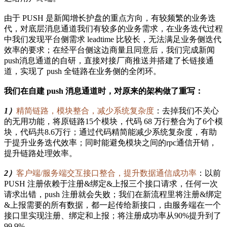
由于 PUSH 是新闻增长护盘的重点方向，有较频繁的业务迭
代，对底层消息通道我们有较多的业务需求，在业务迭代过程
中我们发现平台侧需求 leadtime 比较长，无法满足业务侧迭代
效率的要求；在经平台侧这边商量且同意后，我们完成新闻
push消息通道的自研，直接对接厂商推送并搭建了长链接通
道，实现了 push 全链路在业务侧的全闭环。
我们在自建 push 消息通道时，对原来的架构做了重写：
1）
精简链路，模块整合，减少系统复杂度
：去掉我们不关心
的无用功能，将原链路15个模块，代码 68 万行整合为了6个模
块，代码共8.6万行；通过代码精简能减少系统复杂度，有助
于提升业务迭代效率；同时能避免模块之间的rpc通信开销，
提升链路处理效率。
2）
客户端/服务端交互接口整合，提升数据通信成功率
：以前
PUSH 注册依赖于注册&绑定&上报三个接口请求，任何一次
请求出错，push 注册就会失败；我们在新流程里将注册&绑定
&上报需要的所有数据，都一起传给新接口，由服务端在一个
接口里实现注册、绑定和上报；将注册成功率从90%提升到了
99.9%。