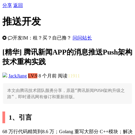
分享
返回
推送开发
开发IM：租？买？自已撸？
问问站长
[
精华
] 腾讯新闻APP的消息推送Push架构
技术重构实践
JackJiang
LV.9
8 个月前
阅读
11911
本文由腾讯技术团队颜勇分享，原题“腾讯新闻PUSH架构升级之
路”，即时通讯网有修订和重新排版。
1、引言
68 万行代码精简到8.6 万；Golang 重写大部分 C++模块；解决