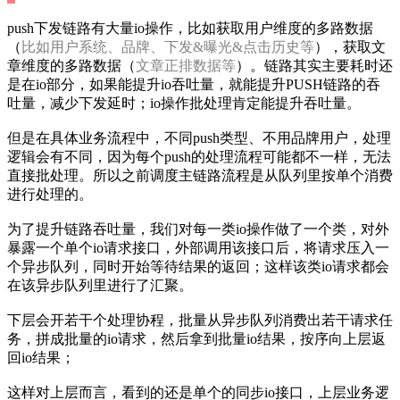
push下发链路有大量io操作，比如获取用户维度的多路数据
（
比如用户系统、品牌、下发&曝光&点击历史等
），获取文
章维度的多路数据（
文章正排数据等
）。链路其实主要耗时还
是在io部分，如果能提升io吞吐量，就能提升PUSH链路的吞
吐量，减少下发延时；io操作批处理肯定能提升吞吐量。
但是在具体业务流程中，不同push类型、不用品牌用户，处理
逻辑会有不同，因为每个push的处理流程可能都不一样，无法
直接批处理。所以之前调度主链路流程是从队列里按单个消费
进行处理的。
为了提升链路吞吐量，我们对每一类io操作做了一个类，对外
暴露一个单个io请求接口，外部调用该接口后，将请求压入一
个异步队列，同时开始等待结果的返回；这样该类io请求都会
在该异步队列里进行了汇聚。
下层会开若干个处理协程，批量从异步队列消费出若干请求任
务，拼成批量的io请求，然后拿到批量io结果，按序向上层返
回io结果；
这样对上层而言，看到的还是单个的同步io接口，上层业务逻