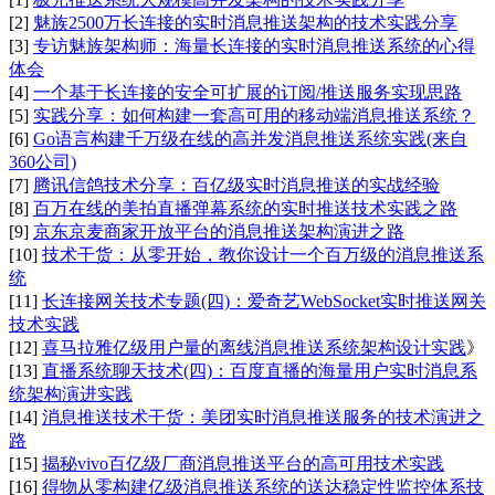
[2]
魅族2500万长连接的实时消息推送架构的技术实践分享
[3]
专访魅族架构师：海量长连接的实时消息推送系统的心得
体会
[4]
一个基于长连接的安全可扩展的订阅/推送服务实现思路
[5]
实践分享：如何构建一套高可用的移动端消息推送系统？
[6]
Go语言构建千万级在线的高并发消息推送系统实践(来自
360公司)
[7]
腾讯信鸽技术分享：百亿级实时消息推送的实战经验
[8]
百万在线的美拍直播弹幕系统的实时推送技术实践之路
[9]
京东京麦商家开放平台的消息推送架构演进之路
[10]
技术干货：从零开始，教你设计一个百万级的消息推送系
统
[11]
长连接网关技术专题(四)：爱奇艺WebSocket实时推送网关
技术实践
[12]
喜马拉雅亿级用户量的离线消息推送系统架构设计实践
》
[13]
直播系统聊天技术(四)：百度直播的海量用户实时消息系
统架构演进实践
[14]
消息推送技术干货：美团实时消息推送服务的技术演进之
路
[15]
揭秘vivo百亿级厂商消息推送平台的高可用技术实践
[16]
得物从零构建亿级消息推送系统的送达稳定性监控体系技