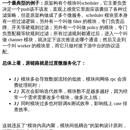
一个最典型的例子：
原架构有个模块叫scheduler，它主要负责
决定一个push该不该发，直观上感觉它里面应该囊括了各种过
滤策略，但是原架构做成了多个微服务。scheduler 模块里本身
有一些过滤逻辑，另外有一个叫做 filter 的模块，专门负责品
牌、开关等硬规则过滤；另外有一个叫做 policy 的模块，专门
负责配额等软规则过滤；所有过滤规则都通过后，进入一个叫
做 channer 模块，就决定下这次推送走哪个通道；然后又走到
一个叫 worker 的模块里，而它只做对接下游中台的协议适
配。
总体上看，原链路就是过度微服务化了：
1）
模块多会导致数据流转的低效，模块间网络 rpc 会浪
费处理耗时；
2）
其次会影响迭代效率，模块数不是越多越好，因为经
常一个需求需要改多个模块，做多次上线；
3）
同时模块过多也对联调&测试效率，影响线上 case 排
查效率。
这就违反了“模块内高内聚，模块间低耦合”的架构设计原则，