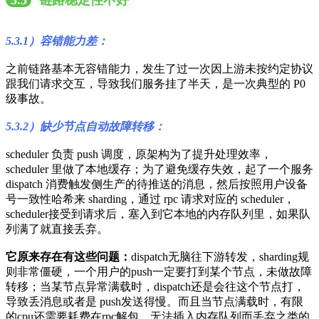
5.3.1）容错能力差：
之前链路基本无容错能力，发生了过一次因上游未按约定协议
跟我们请求交互，导致我们服务挂了半天，是一次典型的 P0
级事故。
5.3.2）缺少节点自动故障转移：
scheduler 负责 push 调度，原架构为了提升处理效率，
scheduler 里做了本地缓存；为了避免缓存失效，起了一个服务
dispatch 消费触发侧生产的待推送的消息，然后按照用户设备
号一致性哈希来 sharding，通过 rpc 请求对应的 scheduler，
scheduler接受到请求后，塞入到它本地的内存队列里，如果队
列满了就直接丢弃。
它原来存在有这些问题：
dispatch无脑往下游转发，sharding规
则非常僵硬，一个用户的push一定要打到某个节点，未做故障
转移；当某节点异常满载时，dispatch还是会往这个节点打，
导致丢消息或者是 push发送得慢。而且当节点满载时，有限
的cpu还需要耗费在rpc解包、无法插入内存队列而丢弃之类的