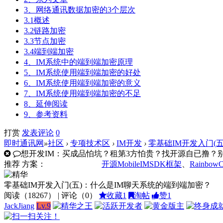
3、网络通讯数据加密的3个层次
3.1概述
3.2链路加密
3.3节点加密
3.4端到端加密
4、IM系统中的端到端加密原理
5、IM系统使用端到端加密的好处
6、IM系统使用端到端加密的意义
7、IM系统使用端到端加密的不足
8、延伸阅读
9、参考资料
打赏
发表
评论
0
即时通讯网
»
社区
›
专项技术区
›
IM开发
›
零基础IM开发入门(
想开发IM：买成品怕坑？租第3方怕贵？找开源自已撸？别走
推荐
方案：
开源MobileIMSDK框架
、
Rainbow
零基础IM开发入门(五)：什么是IM聊天系统的端到端加密？
阅读（
18267
） | 评论（
0
）
收藏
1
淘帖
赞
1
JackJiang
Lv.9