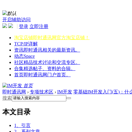
默认
开启辅助访问
登录
立即注册
淘宝店铺
即时通讯网官方淘宝店铺！
TCP/IP详解
资讯
即时通讯相关的最新资讯。
动态
Space
社区
精品技术讨论和交流专区。
合集
精选帖子、资料的合辑。
首页
即时通讯网门户首页。
首页
即时通讯网
›
专项技术区
›
IM开发
零基础IM开发入门(五)：
搜索
本文目录
1、引言
2、系列文章