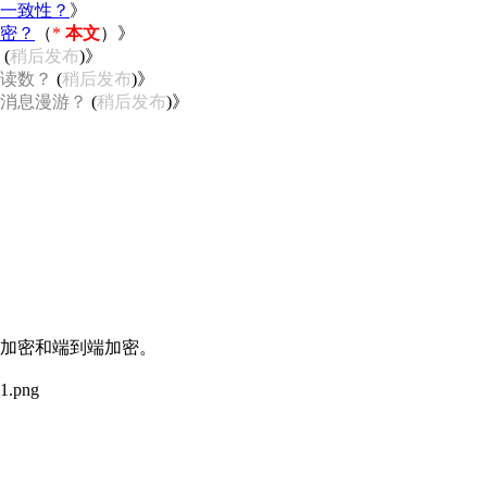
序一致性？
》
加密？
（
*
本文
）》
(
稍后发布
)》
未读数？
(
稍后发布
)》
端消息漫游？
(
稍后发布
)》
点加密和端到端加密。