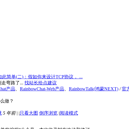
简单(二)：假如你来设计TCP协议， ...
弯路了...
找站长给点建议
Chat产品
、
RainbowChat-Web产品
、
RainbowTalk(鸿蒙NEXT)
/
官
怎么做？
5 年前
|
|
只看大图
倒序浏览
|
阅读模式