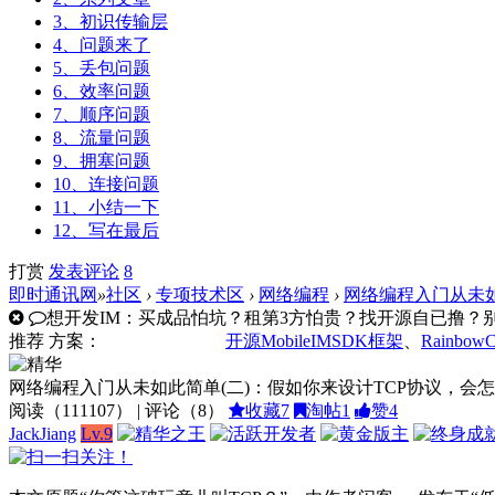
3、初识传输层
4、问题来了
5、丢包问题
6、效率问题
7、顺序问题
8、流量问题
9、拥塞问题
10、连接问题
11、小结一下
12、写在最后
打赏
发表
评论
8
即时通讯网
»
社区
›
专项技术区
›
网络编程
›
网络编程入门从未如此
想开发IM：买成品怕坑？租第3方怕贵？找开源自已撸？别走
推荐
方案：
开源MobileIMSDK框架
、
Rainbow
网络编程入门从未如此简单(二)：假如你来设计TCP协议，会
阅读（
111107
） | 评论（
8
）
收藏
7
淘帖
1
赞
4
JackJiang
Lv.9