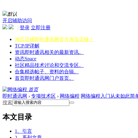
默认
开启辅助访问
登录
立即注册
淘宝店铺
即时通讯网官方淘宝店铺！
TCP/IP详解
资讯
即时通讯相关的最新资讯。
动态
Space
社区
精品技术讨论和交流专区。
合集
精选帖子、资料的合辑。
首页
即时通讯网门户首页。
首页
即时通讯网
›
专项技术区
›
网络编程
网络编程入门从未如此简单(二
搜索
本文目录
1、引言
2、系列文章