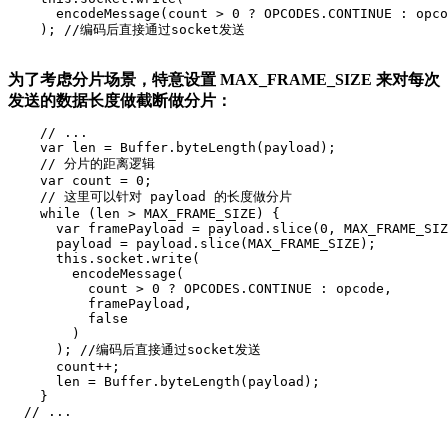
      encodeMessage(count > 0 ? OPCODES.CONTINUE : opco
    ); //编码后直接通过socket发送
为了考虑分片场景，特意设置 MAX_FRAME_SIZE 来对每次
发送的数据长度做截断做分片：
    // ...

    var len = Buffer.byteLength(payload);

    // 分片的距离逻辑

    var count = 0;

    // 这里可以针对 payload 的长度做分片

    while (len > MAX_FRAME_SIZE) {

      var framePayload = payload.slice(0, MAX_FRAME_SIZ
      payload = payload.slice(MAX_FRAME_SIZE);

      this.socket.write(

        encodeMessage(

          count > 0 ? OPCODES.CONTINUE : opcode,

          framePayload,

          false

        )

      ); //编码后直接通过socket发送

      count++;

      len = Buffer.byteLength(payload);

    }

  // ...