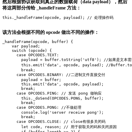
然后根据协议获取到真正的数据载荷（data payload），然后
将这两部分传给 _handleFrame 方法：
this._handleFrame(opcode, payload); // 处理操作码
该方法会根据不同的 opcode 做出不同的操作：
_handleFrame(opcode, buffer) {

    var payload;

    switch (opcode) {

      case OPCODES.TEXT:

        payload = buffer.toString('utf8'); //如果是文
        this.emit('data', opcode, payload); //Buffe
        break;

      case OPCODES.BINARY: //二进制文件直接交付

        payload = buffer;

        this.emit('data', opcode, payload);

        break;

      case OPCODES.PING: // 发送 pong 做响应

        this._doSend(OPCODES.PONG, buffer);

        break;

      case OPCODES.PONG: //不做处理

        console.log('server receive pong');

        break;

      case OPCODES.CLOSE: // close有很多关闭码

        let code, reason; // 用于获取关闭码和关闭原因

        if (buffer.length >= 2) {
