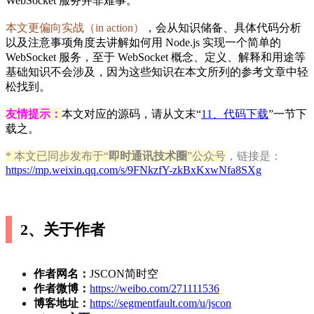
WebSocket 服务并非难事。
本文更偏向实战（in action）
，会从知识储备、具体代码分析
以及注意事项角度去讲解如何用 Node.js 实现一个简单的
WebSocket 服务，至于 WebSocket 概念、定义、解释和用途等
基础知识不会涉及，因为这些知识在本文所列的参考文章中轻
松找到。
友情提示：
本文对应的源码，请从文末“
11、代码下载
”一节下
载之。
* 本文已同步发布于“
即时通讯技术圈
”公众号
，链接是：
https://mp.weixin.qq.com/s/9FNkzfY-zkBxKxwNfa8SXg
2、关于作者
作者网名：
JSCON简时空
作者微博：
https://weibo.com/271111536
博客地址：
https://segmentfault.com/u/jscon