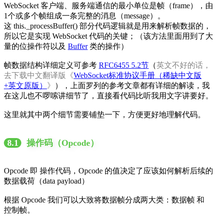
WebSocket 客户端、服务端通信的最小单位是帧（frame），由
1个或多个帧组成一条完整的消息（message）。
这 this._processBuffer() 部分代码逻辑就是用来解析帧数据的，
所以它是实现 WebSocket 代码的关键；（该方法里面用到了大
量的位操作符以及
Buffer
类的操作）
帧数据结构详细定义可参考
RFC6455 5.2节
（
英文不好的话，
去下载中文翻译版《
WebSocket标准协议手册（稀缺中文版
+英文原版）
》
），上面罗列的参考文章都有详细的解读，我
在这儿也不啰嗦讲细节了，直接看代码比听我用文字讲要好。
这里就其中两个细节需要铺垫一下，方便更好地理解代码。
8.1
操作码（Opcode）
Opcode 即 操作代码，Opcode 的值决定了应该如何解析后续的
数据载荷（data payload）
根据 Opcode 我们可以大致将数据帧分成两大类：数据帧 和
控制帧。