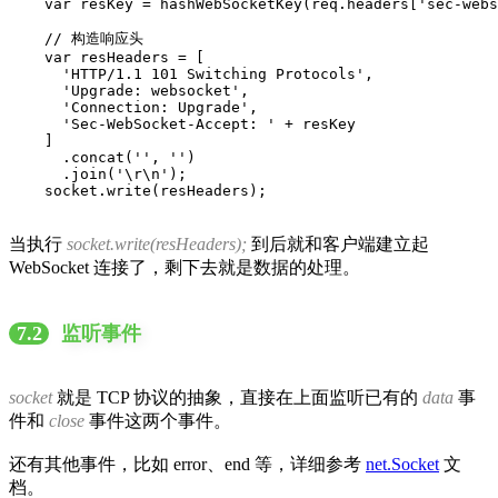
    var resKey = hashWebSocketKey(req.headers['sec-webs
    // 构造响应头

    var resHeaders = [

      'HTTP/1.1 101 Switching Protocols',

      'Upgrade: websocket',

      'Connection: Upgrade',

      'Sec-WebSocket-Accept: ' + resKey

    ]

      .concat('', '')

      .join('\r\n');

    socket.write(resHeaders);
当执行
socket.write(resHeaders);
到后就和客户端建立起
WebSocket 连接了，剩下去就是数据的处理。
7.2
监听事件
socket
就是 TCP 协议的抽象，直接在上面监听已有的
data
事
件和
close
事件这两个事件。
还有其他事件，比如 error、end 等，详细参考
net.Socket
文
档。