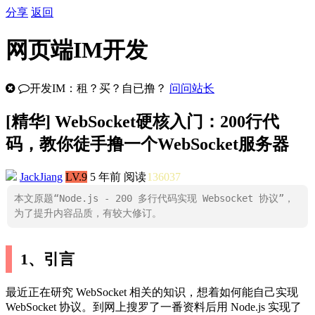
分享
返回
网页端IM开发
开发IM：租？买？自已撸？
问问站长
[
精华
] WebSocket硬核入门：200行代
码，教你徒手撸一个WebSocket服务器
JackJiang
LV.9
5 年前
阅读
136037
本文原题“Node.js - 200 多行代码实现 Websocket 协议”，
为了提升内容品质，有较大修订。
1、引言
最近正在研究 WebSocket 相关的知识，想着如何能自己实现
WebSocket 协议。到网上搜罗了一番资料后用 Node.js 实现了