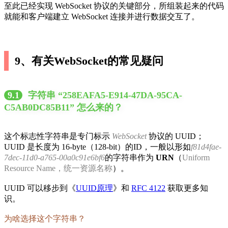
至此已经实现 WebSocket 协议的关键部分，所组装起来的代码
就能和客户端建立 WebSocket 连接并进行数据交互了。
9、有关WebSocket的常见疑问
9.1
字符串 “258EAFA5-E914-47DA-95CA-
C5AB0DC85B11” 怎么来的？
这个标志性字符串是专门标示
WebSocket
协议的 UUID；
UUID 是长度为 16-byte（128-bit）的ID，一般以形如
f81d4fae-
7dec-11d0-a765-00a0c91e6bf6
的字符串作为
URN
（
Uniform
Resource Name，统一资源名称
）。
UUID 可以移步到《
UUID原理
》和
RFC 4122
获取更多知
识。
为啥选择这个字符串？