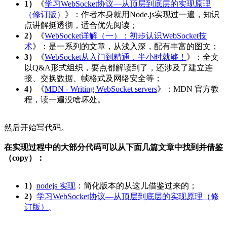
1）
《
学习WebSocket协议—从顶层到底层的实现原理
（修订版）
》：作者本身就用Node.js实现过一遍，知识
点讲解挺透彻，适合优先阅读；
2）
《
WebSocket详解（一）：初步认识WebSocket技
术
》：是一系列的文章，从浅入深，配有丰富的图文；
3）
《
WebSocket从入门到精通，半小时就够！
》：全文
以Q&A形式组织，要点都解读到了，还涉及了建立连
接、交换数据、帧格式及网络安全等；
4）
《
MDN - Writing WebSocket servers
》：MDN 官方教
程，读一遍没啥坏处。
然后开始写代码。
在实现过程中的大部分代码可以从下面几篇文章中找到并借鉴
（copy）：
1）
nodejs 实现
：简化版本的从这儿借鉴过来的；
2）
学习WebSocket协议—从顶层到底层的实现原理（修
订版）
。