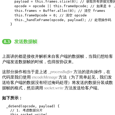
      payload = this.frames.slice(0); // 获取所有拼接完整
      opcode = opcode || this.frameOpcode; // 如果是
      this.frames = Buffer.alloc(0); // 清空 frames

      this.frameOpcode = 0; // 清空 opcode

      this._handleFrame(opcode, payload); // 处理操作码

    }
8.3
发送数据帧
上面讲的都是接收并解析来自客户端的数据帧，当我们想给客
户端发送数据帧的时候，也得按协议来。
这部分操作相当于是上述
_processBuffer
方法的逆向操作，在
代码里我们使用
encodeMessage
方法（为了简单起见，我们发
送给客户端的数据没有经过掩码处理）将发送的数据分装成数
据帧的格式，然后调用
socket.write
方法发送给客户端。
如下所示：
  _doSend(opcode, payload) {

    // 1. 考虑数据分片

    this.socket.write(
