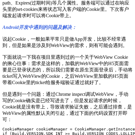
path、Expires(过期时间)等几个属性。服务端可以通过在响应
头里的set-cookies来将状态写入客户端的Cookie里。下次客户
端发起请求时可以将Cookie带上。
Android开发中遇到的问题及解决：
说起Cookie，一般如果平常只是做App开发，比较不经常遇
到，但是如果是涉及到WebView的需求，则有可能会遇到。
下面就说一下我在项目里遇到过的一个关于WebView Cookie
的揪心往事：需求是这样的，加载的WebView中的H5页面需
要是已登录状态的，所以我们需要在原生页面登录后，手动将
ticket写入WebView的Cookie，之后WebView里加载的H5页面
带着Cookie里的ticket给服务端验证通过就好了。
但是遇到一个问题：通过Chrome inspect调试WebView，手动
写的Cookie确实是已经写进去了，但是发起请求的时候，
Cookie就是没有带上，导致请求验证失败，之后通过排查，是
WebView的属性默认关闭引起，通过下面的代码设置打开即
可：
CookieManager cookieManager = CookieManager.getInstance
if (Build.VERSION.SDK_INT >= Build.VERSION_CODES.LOLLIP