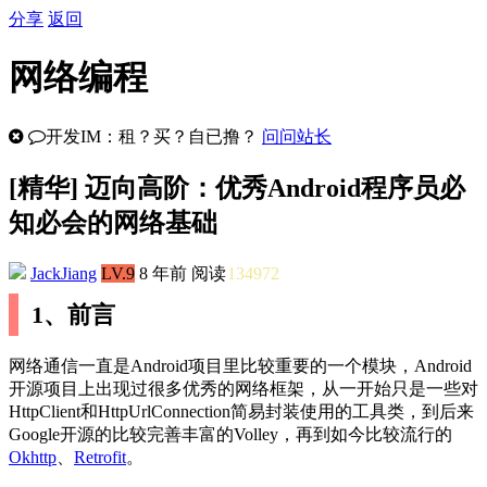
分享
返回
网络编程
开发IM：租？买？自已撸？
问问站长
[
精华
] 迈向高阶：优秀Android程序员必
知必会的网络基础
JackJiang
LV.9
8 年前
阅读
134972
1、前言
网络通信一直是Android项目里比较重要的一个模块，Android
开源项目上出现过很多优秀的网络框架，从一开始只是一些对
HttpClient和HttpUrlConnection简易封装使用的工具类，到后来
Google开源的比较完善丰富的Volley，再到如今比较流行的
Okhttp
、
Retrofit
。