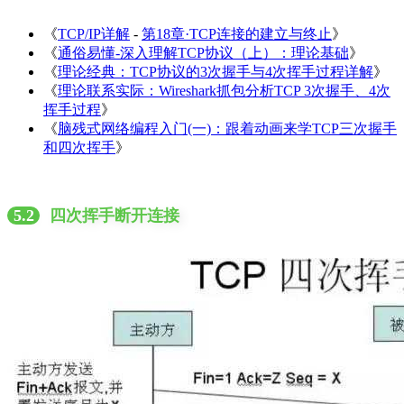
《
TCP/IP详解
-
第18章·TCP连接的建立与终止
》
《
通俗易懂-深入理解TCP协议（上）：理论基础
》
《
理论经典：TCP协议的3次握手与4次挥手过程详解
》
《
理论联系实际：Wireshark抓包分析TCP 3次握手、4次
挥手过程
》
《
脑残式网络编程入门(一)：跟着动画来学TCP三次握手
和四次挥手
》
5.2
四次挥手断开连接