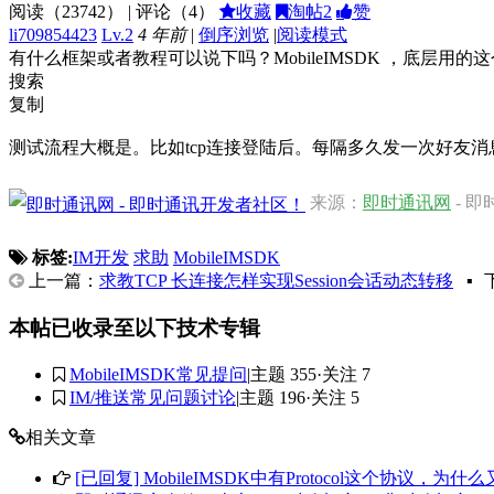
阅读（
23742
） | 评论（
4
）
收藏
淘帖
2
赞
li709854423
Lv.2
4 年前
|
倒序浏览
|
阅读模式
有什么框架或者教程可以说下吗？MobileIMSDK ，底层用的这
搜索
复制
测试流程大概是。比如tcp连接登陆后。每隔多久发一次好友
来源：
即时通讯网
- 
标签:
IM开发
求助
MobileIMSDK
上一篇：
求教TCP 长连接怎样实现Session会话动态转移
▪
本帖已收录至以下技术专辑
MobileIMSDK常见提问
|
主题 355
·
关注 7
IM/推送常见问题讨论
|
主题 196
·
关注 5
相关文章
[已回复] MobileIMSDK中有Protocol这个协议，