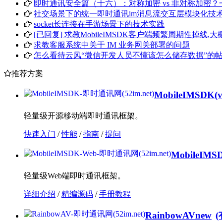
即时通讯安全篇（十六）：对称加密 vs 非对称加密
社交场景下的统一即时通讯im消息流交互层模块化技
socket长连接在手游场景下的技术实践
[已回复] 求教MobileIMSDK客户端频繁周期性掉线,大
求教客服系统中关于 IM 业务网关部署的问题
怎么看待云风“微信开发人员不懂该怎么储存数据”的
推荐方案
MobileIMSDK
(
轻量级开源移动端即时通讯框架。
快速入门
/
性能
/
指南
/
提问
MobileIMS
轻量级Web端即时通讯框架。
详细介绍
/
精编源码
/
手册教程
RainbowAV
new