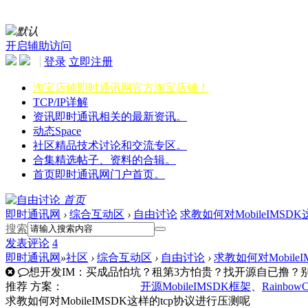
默认
开启辅助访问
登录
立即注册
淘宝店铺
即时通讯网官方淘宝店铺！
TCP/IP详解
资讯
即时通讯相关的最新资讯。
动态
Space
社区
精品技术讨论和交流专区。
合集
精选帖子、资料的合辑。
首页
即时通讯网门户首页。
首页
即时通讯网
›
综合互动区
›
自由讨论
求教如何对MobileIMSD
搜索
发表
评论
4
即时通讯网
»
社区
›
综合互动区
›
自由讨论
›
求教如何对Mobile
想开发IM：买成品怕坑？租第3方怕贵？找开源自已撸？别走
推荐
方案：
开源MobileIMSDK框架
、
Rainbow
求教如何对MobileIMSDK这样的tcp协议进行压测呢