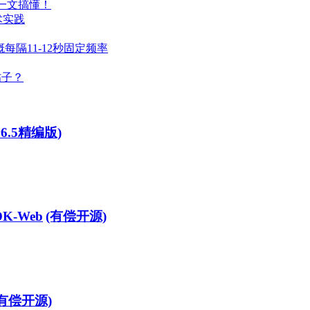
？一文搞懂！
术实践
概每隔11-12秒固定频率
帖子？
v6.5精编版)
DK-Web
(有偿开源)
(有偿开源)