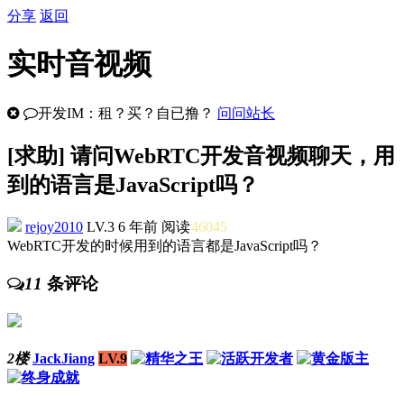
分享
返回
实时音视频
开发IM：租？买？自已撸？
问问站长
[
求助
] 请问WebRTC开发音视频聊天，用
到的语言是JavaScript吗？
rejoy2010
LV.3
6 年前
阅读
46045
WebRTC开发的时候用到的语言都是JavaScript吗？
11
条评论
2楼
JackJiang
LV.9