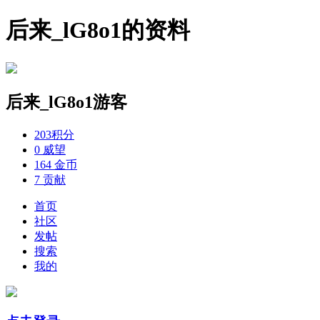
后来_lG8o1的资料
后来_lG8o1
游客
203
积分
0
威望
164
金币
7
贡献
首页
社区
发帖
搜索
我的