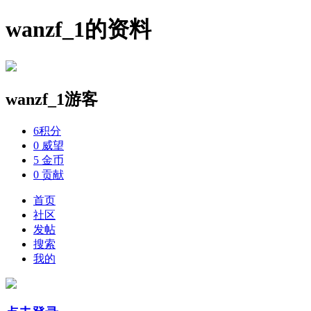
wanzf_1的资料
wanzf_1
游客
6
积分
0
威望
5
金币
0
贡献
首页
社区
发帖
搜索
我的