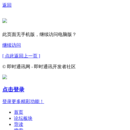
返回
此页面无手机版，继续访问电脑版？
继续访问
[ 点此返回上一页 ]
© 即时通讯网 - 即时通讯开发者社区
点击登录
登录更多精彩功能！
首页
论坛板块
导读