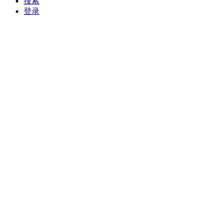
搜索
登录