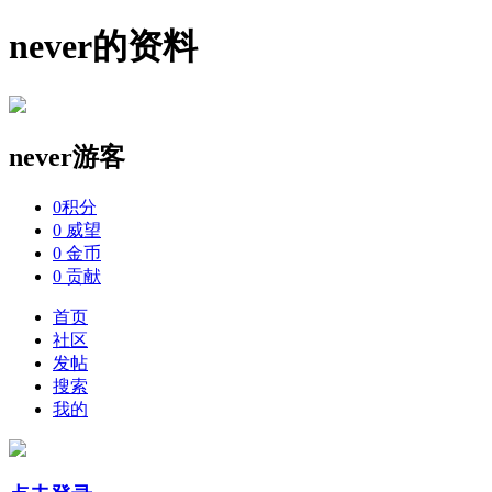
never的资料
never
游客
0
积分
0
威望
0
金币
0
贡献
首页
社区
发帖
搜索
我的