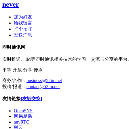
never
加为好友
给我留言
打个招呼
发送消息
即时通讯网
实时推送、IM等即时通讯相关技术的学习、交流与分享的平
平等
开放
分享
传承
商务/合作：
business@52im.net
投稿/报道：
contact@52im.net
友情链接
[友链交换]
OpenSNS
网易易盾
anyRTC
融云