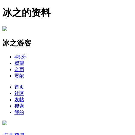
冰之的资料
冰之
游客
4
积分
威望
金币
贡献
首页
社区
发帖
搜索
我的