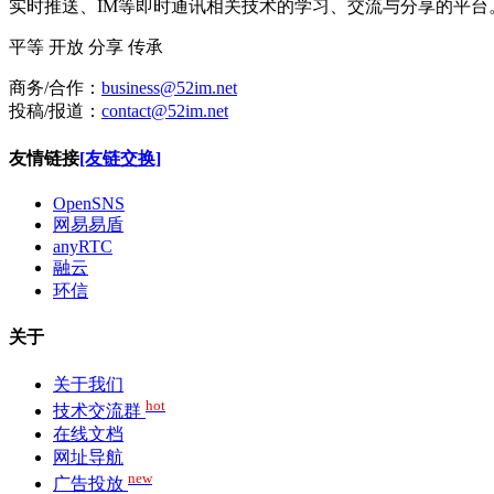
实时推送、IM等即时通讯相关技术的学习、交流与分享的平
平等
开放
分享
传承
商务/合作：
business@52im.net
投稿/报道：
contact@52im.net
友情链接
[友链交换]
OpenSNS
网易易盾
anyRTC
融云
环信
关于
关于我们
hot
技术交流群
在线文档
网址导航
new
广告投放