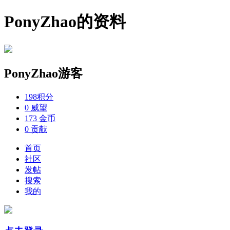
PonyZhao的资料
PonyZhao
游客
198
积分
0
威望
173
金币
0
贡献
首页
社区
发帖
搜索
我的