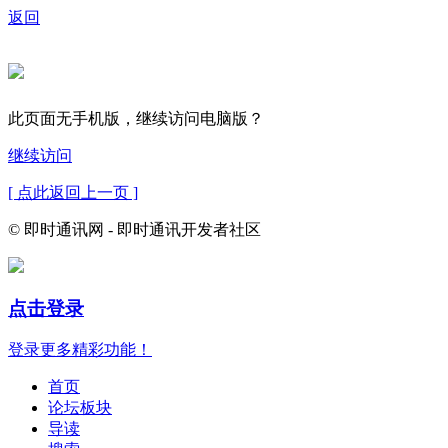
返回
此页面无手机版，继续访问电脑版？
继续访问
[ 点此返回上一页 ]
© 即时通讯网 - 即时通讯开发者社区
点击登录
登录更多精彩功能！
首页
论坛板块
导读