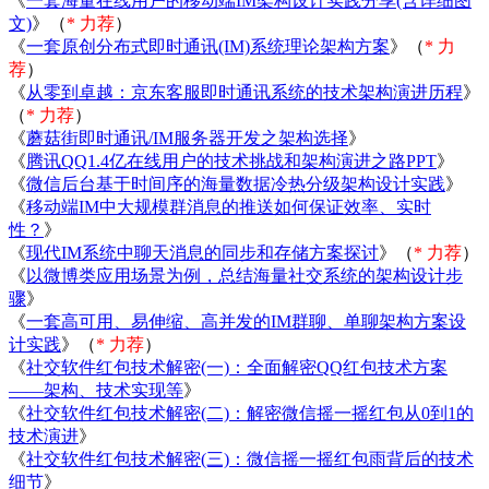
《
一套海量在线用户的移动端IM架构设计实践分享(含详细图
文)
》（
* 力荐
）
《
一套原创分布式即时通讯(IM)系统理论架构方案
》（
* 力
荐
）
《
从零到卓越：京东客服即时通讯系统的技术架构演进历程
》
（
* 力荐
）
《
蘑菇街即时通讯/IM服务器开发之架构选择
》
《
腾讯QQ1.4亿在线用户的技术挑战和架构演进之路PPT
》
《
微信后台基于时间序的海量数据冷热分级架构设计实践
》
《
移动端IM中大规模群消息的推送如何保证效率、实时
性？
》
《
现代IM系统中聊天消息的同步和存储方案探讨
》（
* 力荐
）
《
以微博类应用场景为例，总结海量社交系统的架构设计步
骤
》
《
一套高可用、易伸缩、高并发的IM群聊、单聊架构方案设
计实践
》（
* 力荐
）
《
社交软件红包技术解密(一)：全面解密QQ红包技术方案
——架构、技术实现等
》
《
社交软件红包技术解密(二)：解密微信摇一摇红包从0到1的
技术演进
》
《
社交软件红包技术解密(三)：微信摇一摇红包雨背后的技术
细节
》