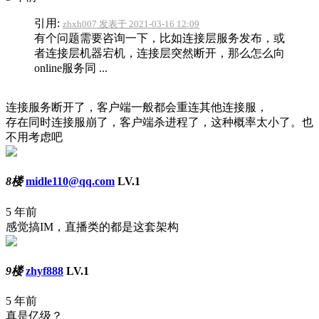
引用:
zhxh007 发表于 2021-03-16 12:09
有个问题需要咨询一下，比如连接层服务发布，或
者连接层机器宕机，连接层突然断开，那么怎么向
online服务同 ...
连接服务断开了，客户端一般都会重连其他连接服，
存在同时连接服崩了，客户端杀进程了，这种概率太小了。也
不用考虑吧
8楼
midle110@qq.com
LV.1
5 年前
感觉搞IM，直播类的都是这套架构
9楼
zhyf888
LV.1
5 年前
真是亿级？