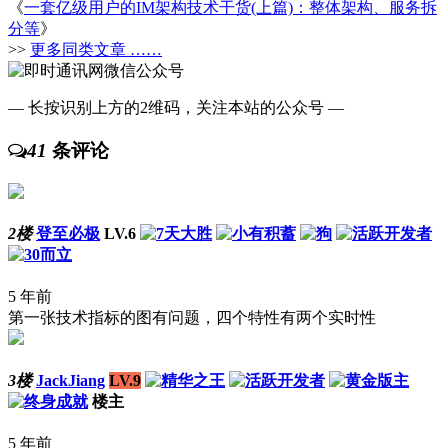
《
一套亿级用户的IM架构技术干货(上篇)：整体架构、服务拆
分等
》
>>
更多同类文章 ……
— 长按识别上方的2维码，关注本站的公众号 —
41
条评论
2楼
登至必极
LV.6
5 年前
第一张技术指标的图有问题，四个特性有两个实时性
3楼
JackJiang
LV.9
楼主
5 年前