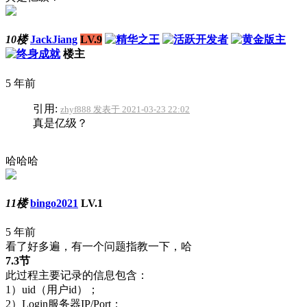
10楼
JackJiang
LV.9
楼主
5 年前
引用:
zhyf888 发表于 2021-03-23 22:02
真是亿级？
哈哈哈
11楼
bingo2021
LV.1
5 年前
看了好多遍，有一个问题指教一下，哈
7.3节
此过程主要记录的信息包含：
1）uid（用户id）；
2）Login服务器IP/Port；