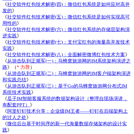
《
社交软件红包技术解密(四)：微信红包系统是如何应对高并
发的
》
《
社交软件红包技术解密(五)：微信红包系统是如何实现高可
用性的
》
《
社交软件红包技术解密(六)：微信红包系统的存储层架构演
进实践
》
《
社交软件红包技术解密(七)：支付宝红包的海量高并发技术
实践
》
《
社交软件红包技术解密(八)：全面解密微博红包技术方案
》
《
从游击队到正规军(一)：马蜂窝旅游网的IM系统架构演进之
路
》（
* 力荐
）
《
从游击队到正规军(二)：马蜂窝旅游网的IM客户端架构演进
和实践总结
》
《
从游击队到正规军(三)：基于Go的马蜂窝旅游网分布式IM
系统技术实践
》
《
瓜子IM智能客服系统的数据架构设计（整理自现场演讲，
有配套PPT）
》
《
阿里钉钉技术分享：企业级IM王者——钉钉在后端架构上
的过人之处
》
《
微信后台基于时间序的新一代海量数据存储架构的设计实
践
》