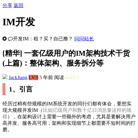
分享
返回
IM开发
开发IM：租？买？自已撸？
问问站长
[
精华
] 一套亿级用户的IM架构技术干货
(上篇)：整体架构、服务拆分等
JackJiang
LV.9
5 年前
阅读
454373
1、引言
经历过稍有些规模的IM系统开发的同行们都有体会，要想实
现大规模并发IM（
比如亿级用户和数十亿日消息量这样的规
模
），在架构设计上需要一些额外的考虑，尤其是要解决用户
高并发、服务高可用，架构和实现细节上都需要不短时间的打
磨。