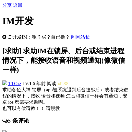
分享
返回
IM开发
开发IM：租？买？自已撸？
问问站长
[
求助
] 求助IM在锁屏、后台或结束进程
情况下，能接收语音和视频通知(像微信
一样)
TTOrz
LV.1
6 年前
阅读
54588
求助各位大神 锁屏（app被系统退到后台挂起后）或者结束进
程的情况下，接收 语音和视频 怎么和微信一样会有通知，安
卓 ios 都需要求助啊。
也可以有偿请教！！ 请赐教
5
条评论